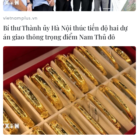
vietnamplus.vn
Bí thư Thành ủy Hà Nội thúc tiến độ hai dự
án giao thông trọng điểm Nam Thủ đô
TIN LIÊN QUAN