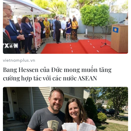
Chương trình Artemis được thiết kế nhằm đặt
nền móng cho việc xây dựng một căn cứ cố
định tại cực Nam Mặt trăng và phát triển công
nghệ đưa con người tiến tới sao Hỏa. Dù thế
nào, những nhiệm vụ có người điều khiển ở
môi trường khắc nghiệt như Mặt trăng sẽ đòi
hỏi một nguồn điện ổn định và dồi dào. “Trọng
vietnamplus.vn
lực và biến thiên nhiệt độ trên Mặt Trăng rất
Bang Hessen của Đức mong muốn tăng
khắc nghiệt. Ban ngày lên tới 100°C, ban đêm
cường hợp tác với các nước ASEAN
gần như bằng 0 tuyệt đối. Tất cả thiết bị điện tử
phải chịu được bức xạ,” Lal cho biết.
Trong khi đó, Trung Quốc cũng có kế hoạch xây
căn cứ ở cực Nam Mặt trăng. Các cường quốc
nhắm tới khu vực này vì nó giàu tài nguyên và
băng đá, những yếu tố có thể hỗ trợ hoạt động