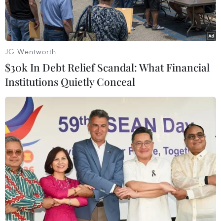
JG Wentworth
$30k In Debt Relief Scandal: What Financial
Institutions Quietly Conceal
Tàu thám hiểm Perseverance của NASA hạ cánh xuống sao
Hỏa. (Nguồn: THX/TTXVN)
Cơ quan Hàng không Vũ trụ Mỹ (NASA) đang
đẩy nhanh kế hoạch xây dựng một nhà máy
điện hạt nhân với công suất 100 kilowatt trên
Mặt trăng, theo chỉ đạo mới của quyền Giám
đốc Sean Duffy.