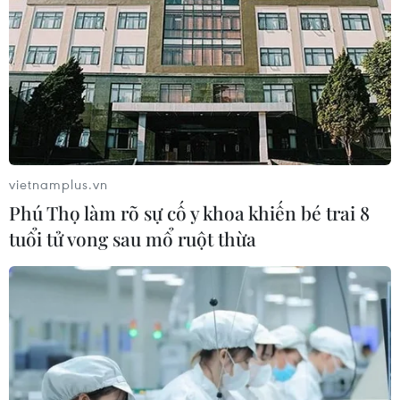
“Khi có nguồn điện như vậy, chúng ta sẽ tạo
được cơ sở hạ tầng bề mặt cố định trên Mặt
trăng và sao Hỏa. Chúng ta có thể vận hành hệ
thống khai thác tài nguyên để lấy oxy, nước,
nhiên liệu phục vụ nơi ở của con người, không
chỉ để tồn tại mà còn để sống thoải mái,” bà Lal
nói. “Chúng ta có thể làm khoa học ở quy mô
lớn, không phải thu nhỏ thiết bị vì lo tốn điện,
vietnamplus.vn
từ radar tới máy đo địa chấn. Đó là nền tảng để
Phú Thọ làm rõ sự cố y khoa khiến bé trai 8
mở cánh cửa vào Thái dương hệ. Và đó là điều
tuổi tử vong sau mổ ruột thừa
khiến tôi thực sự phấn khích.”
Những quốc gia đầu tiên đặt thành công lò phản
ứng trên Mặt trăng sẽ có ảnh hưởng lớn trong
việc định hình tương lai và các đối thủ tiềm
năng đều đang tăng tốc. Như vậy, cuộc chạy đua
vũ trụ mới không phải là ai đến Mặt trăng