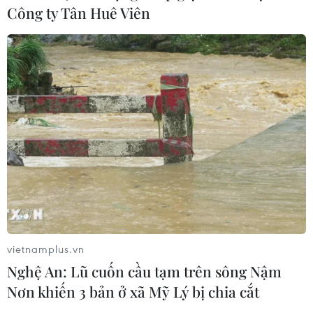
Công ty Tân Huê Viên
NASA phát hiện "vị khách lạ" di chuyển
xuyên qua Hệ Mặt Trời
06/07/2025 01:37
Theo các nhà khoa học NASA, vật thể liên sao hiếm có -
được đặt tên là 3I/ATLAS - dự kiến sẽ tiến đến gần Trái
Đất nhất vào ngày 30/10 tới.
vietnamplus.vn
Nghệ An: Lũ cuốn cầu tạm trên sông Nậm
Nơn khiến 3 bản ở xã Mỹ Lý bị chia cắt