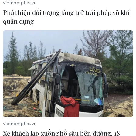
vietnamplus.vn
Phát hiện đối tượng tàng trữ trái phép vũ khí
quân dụng
TIN CÙNG CHUYÊN MỤC
Phát triển thiết bị biến dầu ăn đã qua
sử dụng thành dầu diesel sinh học
08/08/2026 14:57
vietnamplus.vn
Trung Quốc hoàn thành bản đồ địa
Xe khách lao xuống hố sâu bên đường, 18