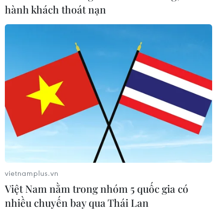
chất mới của toàn bộ Mặt Trăng
hành khách thoát nạn
07/08/2026 08:52
Những định hướng lớn
trong thực hiện Nghị quyết 57-
NQ/TW
07/08/2026 08:18
Thông báo Kết luận của Tổng Bí thư,
Chủ tịch nước Tô Lâm tại Phiên họp
Ban Chỉ đạo Trung ương thực hiện
Nghị quyết 57
vietnamplus.vn
07/08/2026 04:08
Việt Nam nằm trong nhóm 5 quốc gia có
nhiều chuyến bay qua Thái Lan
Bỉ tìm ra hướng đi mới trong điều trị