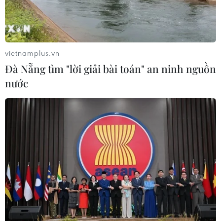
vietnamplus.vn
Đà Nẵng tìm "lời giải bài toán" an ninh nguồn
nước