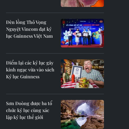
Đèn lồng Thỏ Vọng
Nguyệt Vincom đạt kỷ
lục Guinness Việt Nam
Điểm lại các kỷ lục gây
kinh ngạc vừa vào sách
Kỷ lục Guinness
Sơn Đoòng được ba tổ
chức kỷ lục cùng xác
lập kỷ lục thế giới