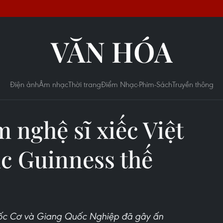
VĂN HÓA
Điện ảnh
Âm nhạc
Thời trang
Điểm Nhạc-Phim-Sách
Truyền thông
 nghệ sĩ xiếc Việt
c Guinness thế
uốc Cơ và Giang Quốc Nghiệp đã gây ấn