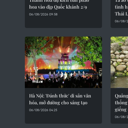
hoa vào dịp Quốc khánh 2/9
tình 
Thái 
06/08/2026 09:58
06/08/2
Hà Nội: 'Đánh thức' di sản văn
Quảng 
hóa, mở đường cho sáng tạo
thống
giếng 
06/08/2026 04:25
06/08/2