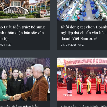
o Luật Kiến trúc: Bổ sung
Khởi động xét chọn Doan
nh nhận diện bản sắc văn
nghiệp đạt chuẩn văn hóa
ân tộc
doanh Việt Nam 2026
026 11:29
06/08/2026 10:42
truyền thống “đan kết”
Nâng cấp Quảng Ninh, Bắc