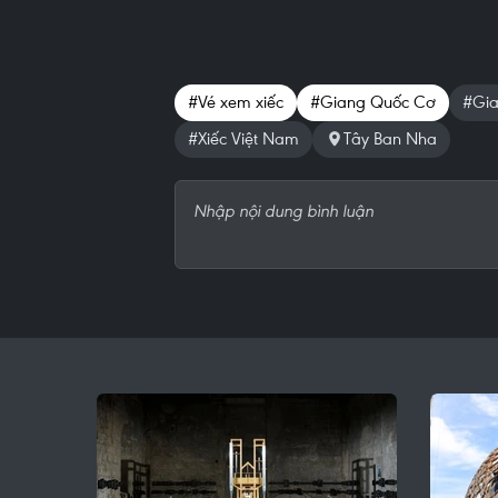
#Vé xem xiếc
#Giang Quốc Cơ
#Gia
#Xiếc Việt Nam
Tây Ban Nha