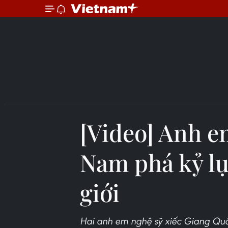
[Video] Anh em
Nam phá kỷ lụ
giới
​Hai anh em nghệ sỹ xiếc Giang Q