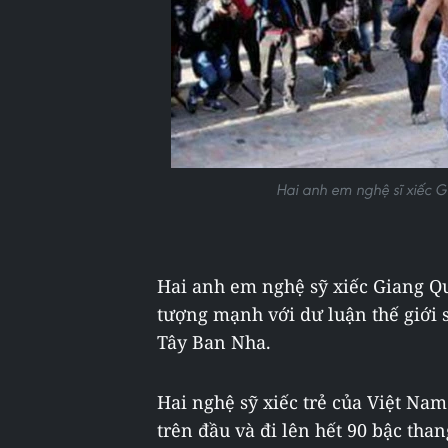
Hai anh em nghệ sĩ xiếc 
​
Hai anh em nghệ sỹ xiếc Giang Q
tượng mạnh với dư luận thế giới s
Tây Ban Nha.
Hai nghệ sỹ xiếc trẻ của Việt Nam
trên đầu và đi lên hết 90 bậc tha