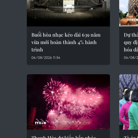
Buổi hòa nhạc kéo dài 639 năm
Dự thả
vừa mới hoàn thành 4% hành
quy đị
trình
hóa d
06/08/2026 11:54
06/08/2
Thanh Hóa dự kiến bắn pháo
Tà áo 