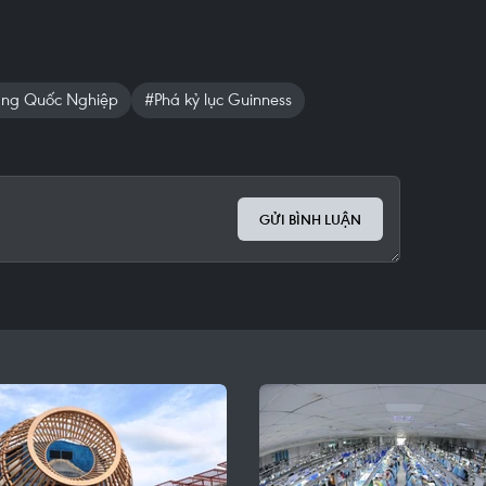
ng Quốc Nghiệp
#Phá kỷ lục Guinness
GỬI BÌNH LUẬN