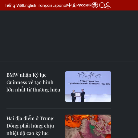
Tiếng Việt
English
Français
Español
中文
Русский
BMW nhận Kỷ lục
Guinness về tạo hình
lớn nhất từ thương hiệu
Hai địa điểm ở Trung
Đông phải hứng chịu
nhiệt độ cao kỷ lục