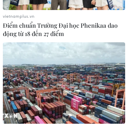
21/04/2026 04:29
14/04/2026 08:55
vietnamplus.vn
Điểm chuẩn Trường Đại học Phenikaa dao
động từ 18 đến 27 điểm
Cảnh báo rủi ro từ trào lưu
Bức họa Ấn Độ lập kỷ lục
sử dụng dầu ăn thay dầu
đấu giá gần 18 triệu USD
diesel tại CH Czech
02/04/2026 14:26
08/04/2026 01:47
Phát hiện cá voi nhà táng
Nam Phi lần đầu thực hiện