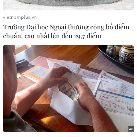
(Vietnam+)
vietnamplus.vn
Trường Đại học Ngoại thương công bố điểm
chuẩn, cao nhất lên đến 29,7 điểm
#Học khiêu vũ
#Hạnh phúc gia đình
#Mâu thuẫn vợ chồng
#Làm lành
#Tin tức