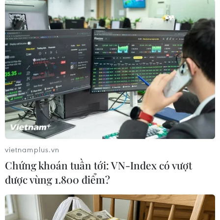
Chiếc áo khoác da biểu
Kỷ lục Guinness về máy
tượng của CEO Nvidia được
bay giấy lớn nhất thế giới
đấu giá gần 1 triệu USD
03/07/2026 11:32
18/07/2026 11:41
vietnamplus.vn
Chứng khoán tuần tới: VN-Index có vượt
được vùng 1.800 điểm?
Phát hiện bản in Tuyên
Chàng trai Pháp đạp xe
ngôn Độc lập cực hiếm của
vượt 19.000km tới Việt