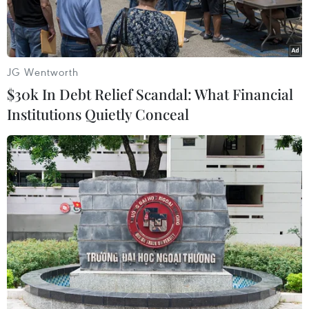
Một điệu nhảy tình tứ ngẫu hứng đôi khi có tác
dụng diệu kỳ giúp các cặp đôi làm lành sau mâu
thuẫn hiệu quả hơn bất kỳ cách làm hòa nào khác.
JG Wentworth
$30k In Debt Relief Scandal: What Financial
Institutions Quietly Conceal
Play
Video
Một điệu nhảy tình tứ ngẫu hứng đôi khi có tác
dụng diệu kỳ giúp các cặp đôi làm lành sau mâu
thuẫn hiệu quả hơn bất kỳ cách làm hòa nào
khác./.