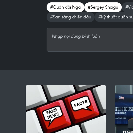
#Quân đội Nga
#Sergey Shoigu
#Vla
#Sẵn sàng chiến đấu
#Kỹ thuật quân s