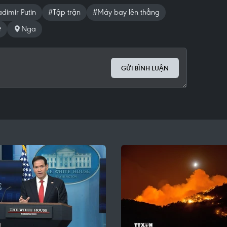
dimir Putin
#Tập trận
#Máy bay lên thẳng
ự
Nga
GỬI BÌNH LUẬN