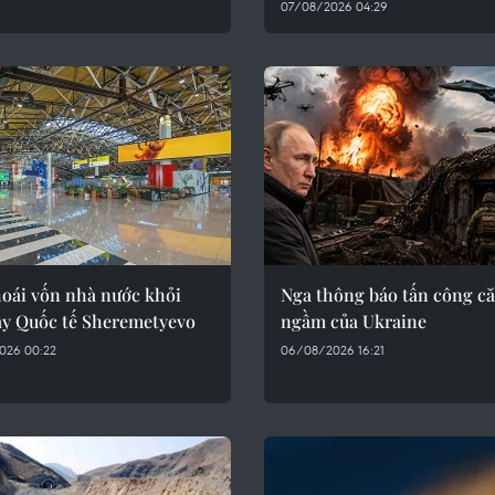
07/08/2026 04:29
hoái vốn nhà nước khỏi
Nga thông báo tấn công că
ay Quốc tế Sheremetyevo
ngầm của Ukraine
026 00:22
06/08/2026 16:21