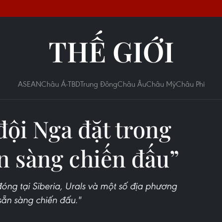
THẾ GIỚI
ASEAN
Châu Á-TBD
Trung Đông
Châu Âu
Châu Mỹ
Châu Phi
đội Nga đặt trong
ẵn sàng chiến đấu”
óng tại Siberia, Urals và một số địa phương
sẵn sàng chiến đấu."