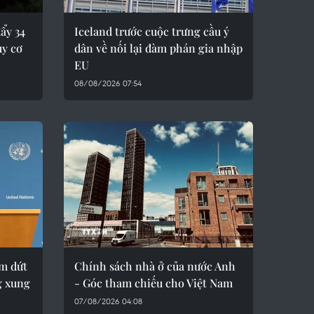
ẩy 34
Iceland trước cuộc trưng cầu ý
uy cơ
dân về nối lại đàm phán gia nhập
EU
08/08/2026 07:54
ấm dứt
Chính sách nhà ở của nước Anh
g xung
- Góc tham chiếu cho Việt Nam
07/08/2026 04:08