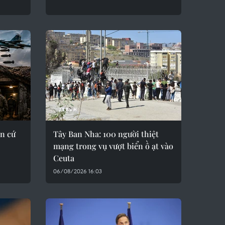
n cứ
Tây Ban Nha: 100 người thiệt
mạng trong vụ vượt biển ồ ạt vào
Ceuta
06/08/2026 16:03