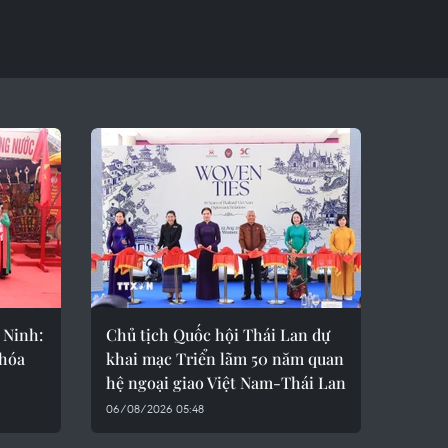
 Ninh:
Chủ tịch Quốc hội Thái Lan dự
 hóa
khai mạc Triển lãm 50 năm quan
hệ ngoại giao Việt Nam-Thái Lan
06/08/2026 05:48