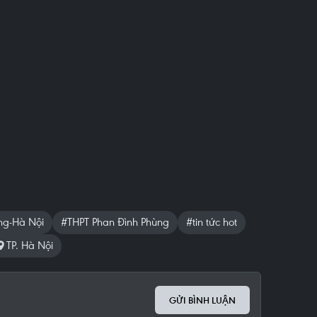
ng-Hà Nội
#THPT Phan Đình Phùng
#tin tức hot
TP. Hà Nội
GỬI BÌNH LUẬN