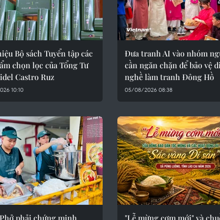
hiệu Bộ sách Tuyển tập các
Đưa tranh AI vào nhóm ng
hẩm chọn lọc của Tổng Tư
cần ngăn chặn để bảo vệ d
idel Castro Ruz
nghề làm tranh Đông Hồ
026 10:10
05/08/2026 08:38
 Phở phải chứng minh
"Lễ mừng cơm mới" và chu