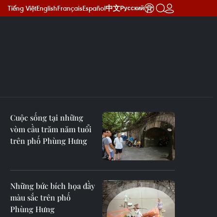
Tiếng Việt
English
Français
Español
中文
Русский
Cuộc sống tại những
vòm cầu trăm năm tuổi
trên phố Phùng Hưng
Những bức bích họa đầy
màu sắc trên phố
Phùng Hưng