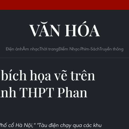
VĂN HÓA
Điện ảnh
Âm nhạc
Thời trang
Điểm Nhạc-Phim-Sách
Truyền thông
bích họa vẽ trên
anh THPT Phan
''Phố cổ Hà Nội,'' ''Tàu điện chạy qua các khu