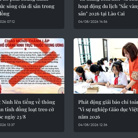
ức sống của di sản trong
hoạt động du lịch "Sắc vàn
đồng
sản" 2026 tại Lào Cai
026 07:12
04/08/2026 14:56
 Ninh lên tiếng về thông
Phát động giải báo chí to
àn tỉnh đồng loạt treo cờ
"Vì sự nghiệp Giáo dục Việ
c ngày 23/8
năm 2026
026 13:37
04/08/2026 12:36