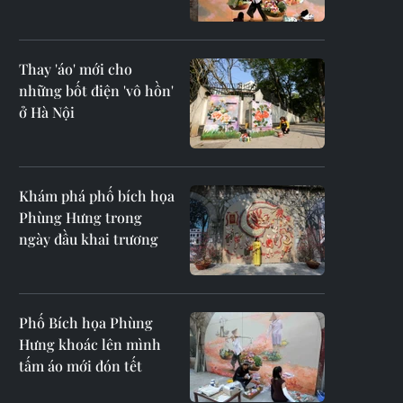
Thay 'áo' mới cho
những bốt điện 'vô hồn'
ở Hà Nội
Khám phá phố bích họa
Phùng Hưng trong
ngày đầu khai trương
Phố Bích họa Phùng
Hưng khoác lên mình
tấm áo mới đón tết