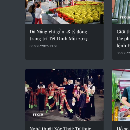
Đà Nẵng chi gần 38 tỷ đồng
Giới t
trang trí Tết Đinh Mùi 2027
tác p
lệnh F
05/08/2026 10:58
05/08/2
Nghệ thuật Xòe Thái: Từ thực
Hồ sơ