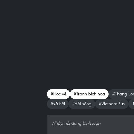
#Học vẽ
#Tranh bích họa
#Thăng Lo
#xã hội
#đời sống
#VietnamPlus