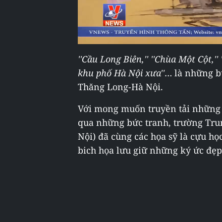
''Cầu Long Biên,'' ''Chùa Một Cột,''
khu phố Hà Nội xưa''
… là những b
Thăng Long-Hà Nội.
Với mong muốn truyền tải những g
qua những bức tranh, trường Tru
Nội) đã cùng các họa sỹ là cựu h
bich họa lưu giữ những ký ức đẹp