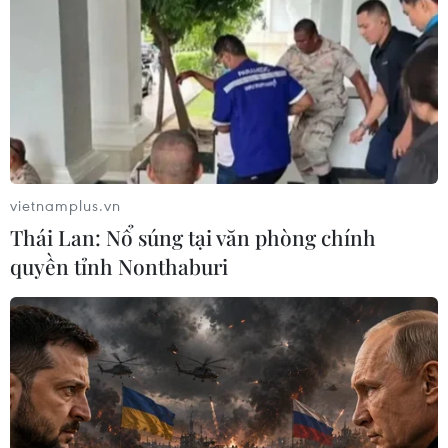
Sâm Ngọc Linh: Báu vật
Yếu tố di truyền có thể
trong tay, bao giờ "hóa
quyết định quá trình phát
rồng"?
triển ung thư
02/08/2026 11:38
02/08/2026 09:43
vietnamplus.vn
Thái Lan: Nổ súng tại văn phòng chính
quyền tỉnh Nonthaburi
Phương pháp mới giúp
Virus H5N1 lây lan trong
phát hiện sớm bệnh
quần thể chim bản địa tại
Alzheimer
Australia
30/07/2026 14:27
29/07/2026 11:42