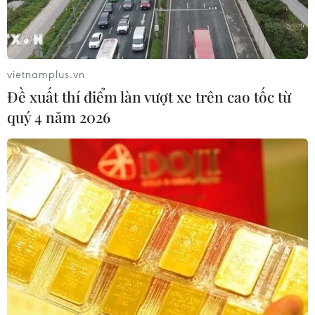
28/07/2026 01:50
27/07/2026 23:07
vietnamplus.vn
Đề xuất thí điểm làn vượt xe trên cao tốc từ
quý 4 năm 2026
Số ca nhiễm virus Tây sông
Số ca mắc sởi tại Mỹ lập
Nile gia tăng khắp châu Âu
đỉnh 30 năm do tỷ lệ tiêm
chủng giảm
26/07/2026 09:18
24/07/2026 23:59
Mỹ điều tra một đợt bùng
Mỹ thu hồi gần 1,6 triệu