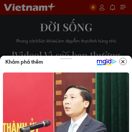
ĐỜI SỐNG
Phong cách
Sức khỏe
Làm đẹp
Ẩm thực
Anh hùng nhỏ
[Video] Vì sao bạn thường
Khám phá thêm
đột ngột tỉnh giấc vào nửa
đêm
07/12/2017 22:00
Theo dõi VietnamPlus