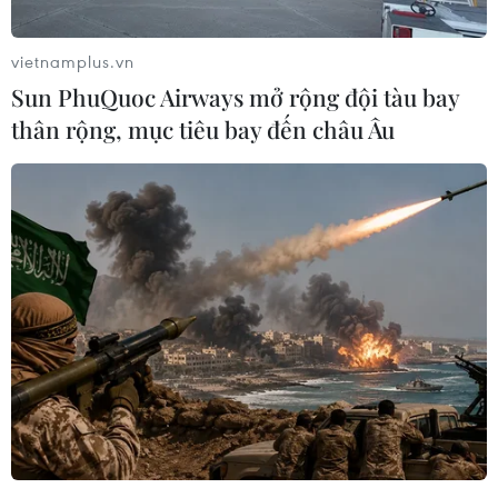
Đây là một vài lý do khiến bạn rơi vào tình
trạng này./.
vietnamplus.vn
(Vietnam+)
Sun PhuQuoc Airways mở rộng đội tàu bay
thân rộng, mục tiêu bay đến châu Âu
#gối ôm
#Mất ngủ
#Ngủ đông
#Panadol