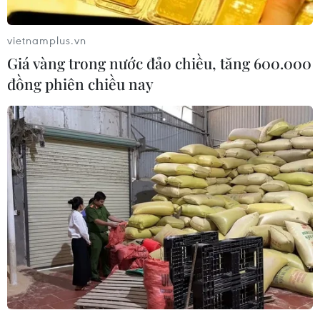
phát bệnh tả do ký sinh
quả trứng do nguy cơ
trùng cyclospora
nhiễm khuẩn Salmonella
vietnamplus.vn
24/07/2026 05:44
24/07/2026 05:34
Giá vàng trong nước đảo chiều, tăng 600.000
đồng phiên chiều nay
Venezuela ghi nhận 3 ca tử
Sản phụ ở Australia sinh 4
vong do virus Hanta
bé gái cùng trứng theo
cách hoàn toàn tự nhiên
22/07/2026 06:57
22/07/2026 06:38