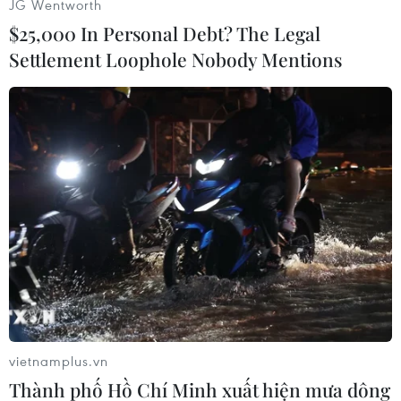
JG Wentworth
$25,000 In Personal Debt? The Legal
Settlement Loophole Nobody Mentions
#virus corona
#COVID-19
#WHO
#Viêm đường hô hấp
#Trung Quốc
#Dịch bệnh
Trung Quốc
vietnamplus.vn
Thành phố Hồ Chí Minh xuất hiện mưa dông