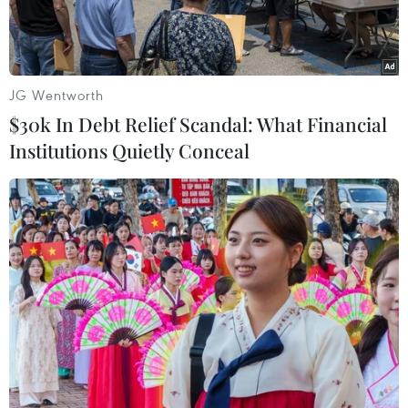
Số ca tử vong và nhiễm bệnh mới của dịch viêm
đường hô hấp cấp do COVID-19 (nCoV) tại Trung
Quốc đã tăng mạnh trong ngày 13/2 và WHO
JG Wentworth
cảnh báo chưa biết khi nào là thời điểm đỉnh dịch.
$30k In Debt Relief Scandal: What Financial
Institutions Quietly Conceal