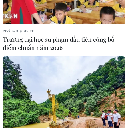
chủng giảm
26/07/2026 09:18
24/07/2026 23:59
vietnamplus.vn
Trường đại học sư phạm đầu tiên công bố
điểm chuẩn năm 2026
Mỹ điều tra một đợt bùng
Mỹ thu hồi gần 1,6 triệu
phát bệnh tả do ký sinh
quả trứng do nguy cơ
trùng cyclospora
nhiễm khuẩn Salmonella
24/07/2026 05:44
24/07/2026 05:34