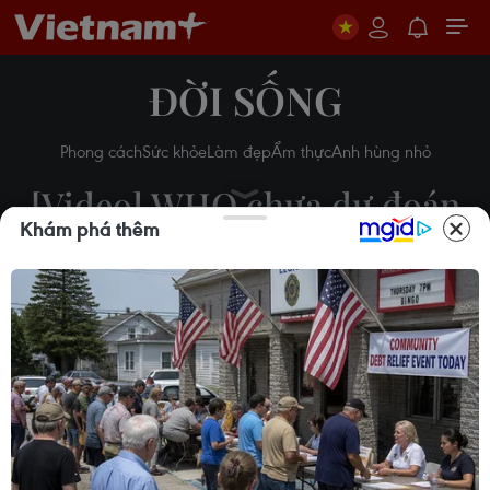
ĐỜI SỐNG
Phong cách
Sức khỏe
Làm đẹp
Ẩm thực
Anh hùng nhỏ
[Video] WHO chưa dự đoán
Khám phá thêm
được thời điểm chấm dứt
dịch COVID-19
13/02/2020 03:57
Theo dõi VietnamPlus