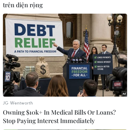
trên diện rộng
Cộng hòa Dân chủ Congo
Ớt nhập khẩu từ Mexico
ghi nhận hơn 300 trẻ em
khiến hàng trăm người
tử vong do Ebola
tiêu dùng Mỹ nhiễm khuẩn
Salmonella
08/08/2026 15:21
07/08/2026 00:43
JG Wentworth
Owning $10k+ In Medical Bills Or Loans?
Stop Paying Interest Immediately