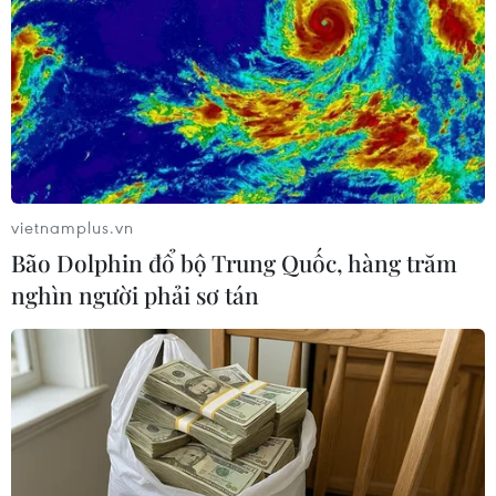
Phương pháp mới giúp
Virus H5N1 lây lan trong
phát hiện sớm bệnh
quần thể chim bản địa tại
Alzheimer
Australia
30/07/2026 14:27
29/07/2026 11:42
vietnamplus.vn
Bão Dolphin đổ bộ Trung Quốc, hàng trăm
nghìn người phải sơ tán
UNAIDS cảnh báo nguy cơ
Johnson & Johnson chi 5,5
đại dịch HIV/AIDS bùng
tỷ USD dàn xếp vụ kiện
phát trở lại
phấn rôm gây ung thư
29/07/2026 05:17
28/07/2026 04:37