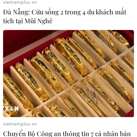
vietnamplus.vn
Đà Nẵng: Cứu sống 2 trong 4 du khách mất
tích tại Mũi Nghê
Israel mở rộng vai trò "bác
Phía Nam châu Phi tăng
sỹ hề" sau xung đột, hỗ trợ
cường phối hợp ngăn chặn
phục hồi tâm lý
dịch Ebola
19/07/2026 07:17
19/07/2026 01:03
Điều gì tạo nên niềm tin
Phân bổ ngân sách chăm
khi lựa chọn dinh dưỡng
sóc sức khỏe và dân số: Ưu
đầu đời cho trẻ?
tiên các địa bàn khó khăn
vietnamplus.vn
18/07/2026 01:00
17/07/2026 22:30
Chuyển Bộ Công an thông tin 7 cá nhân bán