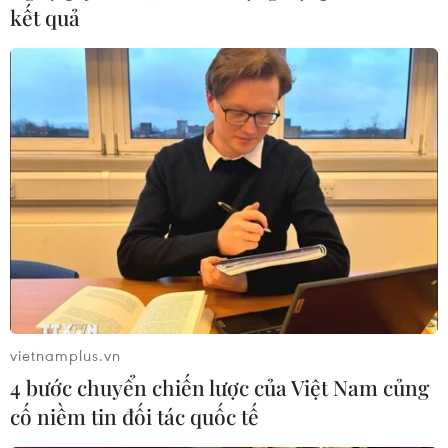
kết quả
Theo Tổng Biên tập Báo Nhân dân Lê Quốc Minh, cần
cân nhắc việc đặt tên phù hợp và làm nổi bật vai trò
của báo chí trong mô hình hợp nhất; đưa báo chí lên
nhiều nền tảng để tiếp cận với công chúng.
vietnamplus.vn
4 bước chuyển chiến lược của Việt Nam củng
cố niềm tin đối tác quốc tế