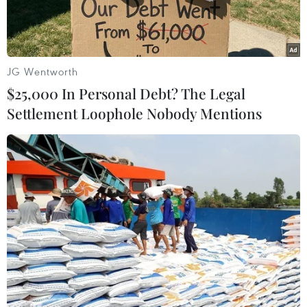
JG Wentworth
$25,000 In Personal Debt? The Legal
Settlement Loophole Nobody Mentions
Tiến sỹ Đỗ Thị Thu Hằng, Viện trưởng Viện Báo chí phát biểu tại
buổi lễ. (Ảnh: Minh Quyết/TTXVN)
Lễ kỷ niệm 60 năm ngày truyền thống Viện Báo
chí thuộc Học viện Báo chí và Tuyên truyền
(1962-2022) đã được tổ chức trang trọng sáng