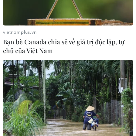
#Viện Báo chí
#Học viện Báo chí và Tuyên truyền
vietnamplus.vn
#học bổng
#Báo chí cách mạng
Bạn bè Canada chia sẻ về giá trị độc lập, tự
chủ của Việt Nam
Theo dõi VietnamPlus
TIN LIÊN QUAN