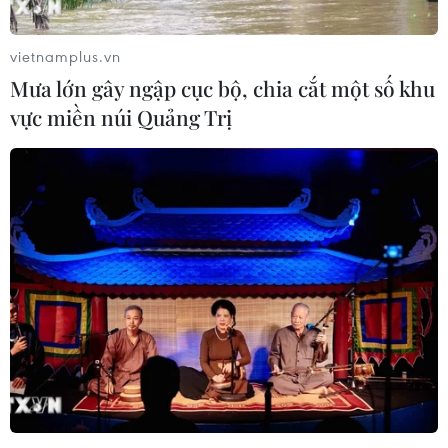
vietnamplus.vn
Mưa lớn gây ngập cục bộ, chia cắt một số khu
vực miền núi Quảng Trị
Hội thảo “Kinh tế truyền thông:
Lý luận thực tiễn và kinh nghiệm"
01/10/2021 04:17
Sáng 1/10, Học viện Báo chí và Tuyên truyền phối hợp
với Nhà xuất bản Chính trị quốc gia Sự thật tổ chức Hội
thảo khoa học quốc gia với chủ đề “Kinh tế truyền