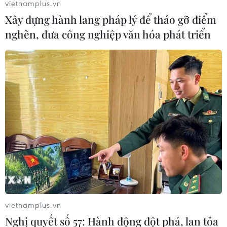
vietnamplus.vn
thông: Lý luận thực tiễn và kinh nghiệm.”
Xây dựng hành lang pháp lý để tháo gỡ điểm
nghẽn, đưa công nghiệp văn hóa phát triển
Hợp nhất các cơ quan báo chí Quảng Ninh
vietnamplus.vn
là phù hợp với xu hướng
Nghị quyết số 57: Hành động đột phá, lan tỏa
26/12/2021 09:00