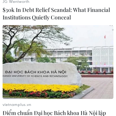
JG Wentworth
trong thời gian tới.
$30k In Debt Relief Scandal: What Financial
Bên cạnh đó là triển lãm sách và sản phẩm báo
Institutions Quietly Conceal
chí –truyền thông của các thế hệ cán bộ, giảng
viên, học viên, sinh viên trong 60 năm qua củ
viện.
vietnamplus.vn
Điểm chuẩn Đại học Bách khoa Hà Nội lập