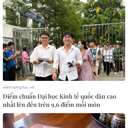
Trong 60 năm qua, Viện Báo chí đã xây dựng và
thực thi chiến lược đào tạo, bồi dưỡng, nghiên
cứu báo chí đáp ứng yêu cầu cách mạng ở từng
thời kỳ, đạt được nhiều thành tựu to lớn trong
đào tạo, bồi dưỡng đội ngũ cán bộ báo chí –
truyền thông.
Viện là đơn vị đầu tiên đào tạo đại học báo chí,
xây dựng chương trình trình Bộ Giáo dục và Đào
tạo để mở mã ngành đào tạo báo chí bậc thạc sỹ,
tiến sỹ sớm nhất cả nước.
vietnamplus.vn
Điểm chuẩn Đại học Kinh tế quốc dân cao
nhất lên đến trên 9,6 điểm mỗi môn