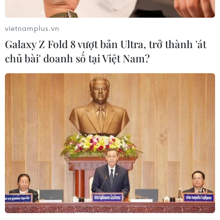
vietnamplus.vn
Galaxy Z Fold 8 vượt bản Ultra, trở thành 'át
chủ bài' doanh số tại Việt Nam?