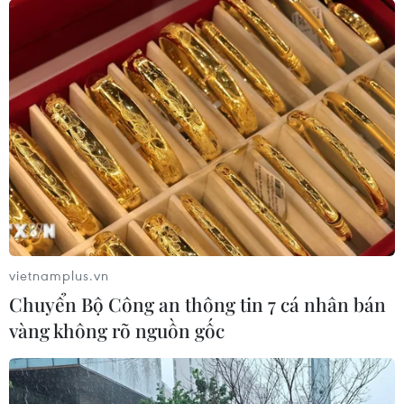
Học viện Báo chí &Tuyên truyền: 60 năm
phát triển và hội nhập quốc tế
10/09/2022 03:14
Học viện phấn đấu trở thành trường ĐH có uy tín học
thuật trong khu vực và trên thế giới; là lựa chọn số 1 của
sinh viên trong các ngành học lý luận chính trị, tư tưởng
văn hóa, báo chí-truyền thông.
vietnamplus.vn
Chuyển Bộ Công an thông tin 7 cá nhân bán
vàng không rõ nguồn gốc