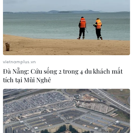
công bố Khung kế hoạch thời gian
năm học
07/08/2026 23:54
7 học sinh đội tuyển Việt Nam đoạt
huy chương tại Olympic AI quốc tế
07/08/2026 15:27
vietnamplus.vn
Đà Nẵng: Cứu sống 2 trong 4 du khách mất
tích tại Mũi Nghê
Bảo đảm chính xác, công khai điểm
chuẩn tuyển sinh các trường quân
đội
07/08/2026 12:26
Ban đại diện cha mẹ học sinh không