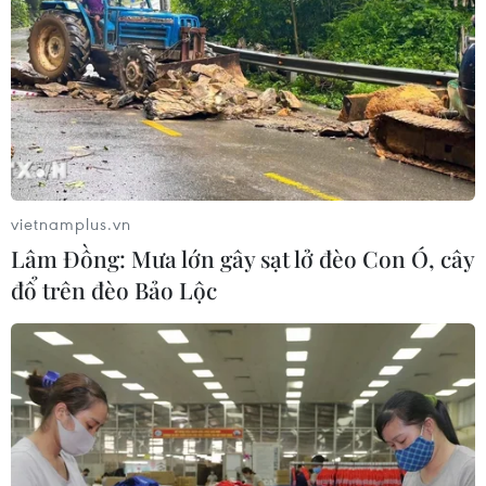
vietnamplus.vn
Lâm Đồng: Mưa lớn gây sạt lở đèo Con Ó, cây
đổ trên đèo Bảo Lộc
Bộ Y tế: Đưa chi phí công nghệ thông tin
vào giá dịch vụ khám chữa bệnh
09/04/2025 07:21