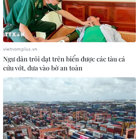
07/08/2026 02:00
Ca vi phẫu ghép da đầu hiếm gặp
giúp bé gái phục hồi sau 10 năm
06/08/2026 07:15
vietnamplus.vn
Ngư dân trôi dạt trên biển được các tàu cá
cứu vớt, đưa vào bờ an toàn
Hà Nội: Kiểm tra, xác minh liên quan
đến sản phẩm giảm cân dạng bút
tiêm
06/08/2026 07:05
Người dân không sử dụng sản phẩm
giảm cân không rõ nguồn gốc, chưa
được cấp phép