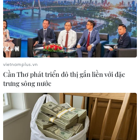
vietnamplus.vn
Cần Thơ phát triển đô thị gắn liền với đặc
trưng sông nước
Trong giai đoạn hợp tác mới này, Đan Mạch tập trung vào tăng
cường hợp tác, chia sẻ kinh nghiệm chuyên môn. (Ảnh:
PV/Vietnam+)
Đại sứ Đan Mạch, ông Nicolai Prytz cho biết
thêm, Đan Mạch tự hào là đối tác đáng tin cậy
của Việt Nam. Trong giai đoạn hợp tác mới này,