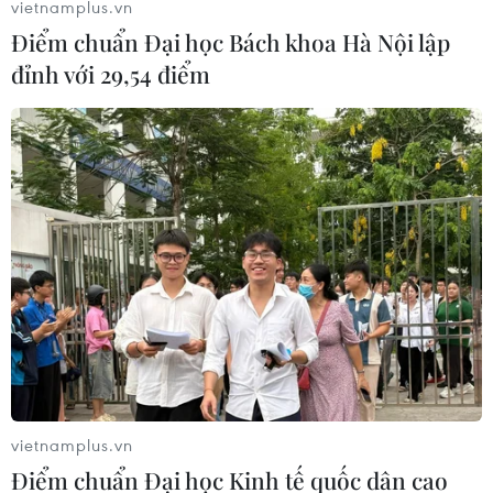
vietnamplus.vn
Điểm chuẩn Đại học Bách khoa Hà Nội lập
đỉnh với 29,54 điểm
#Hợp tác y tế Việt Nam Đan Mạch
#Chương trình hợp tác ngành y tế
#Chăm sóc sức khỏe ban đầu
#Hệ thống y tế dự phòng
vietnamplus.vn
#Cải cách hệ thống y tế Việt Nam
Điểm chuẩn Đại học Kinh tế quốc dân cao