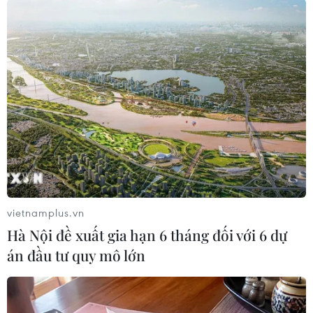
Tổng giám đốc Cơ quan Y tế Đan Mạch cho biết:
“Việt Nam đang trải qua quá trình chuyển đổi
bộ máy hành chính công bao gồm cả lĩnh vực y
tế, một quá trình quan trọng và đầy tham vọng.
Đan Mạch đã đi theo con đường này nhiều năm
trước và sẵn sàng chia sẻ với Việt Nam kinh
nghiệm và hiểu biết chính sách mà chúng tôi
thu được từ quá trình tái cơ cấu trong quá khứ
cũng như đang diễn ra. Tăng cường chăm sóc
sức khỏe ban đầu và đầu tư vào y tế dự phòng
vietnamplus.vn
không chỉ hợp lý về kinh tế mà còn giúp xây
Hà Nội đề xuất gia hạn 6 tháng đối với 6 dự
dựng cộng đồng dân cư khỏe mạnh và kiên
án đầu tư quy mô lớn
cường hơn."
Việt Nam đang định hình lại hệ thống y tế cơ sở
để phục vụ người dân tốt hơn khi phải đối mặt