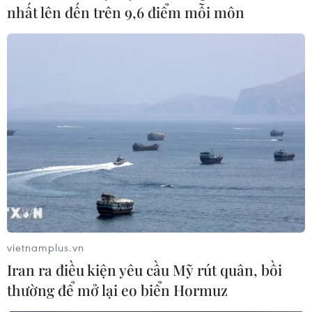
#Chương trình hợp tác chiến lược y tế
nhất lên đến trên 9,6 điểm mỗi môn
Theo dõi VietnamPlus
TIN LIÊN QUAN
vietnamplus.vn
Iran ra điều kiện yêu cầu Mỹ rút quân, bồi
thường để mở lại eo biển Hormuz