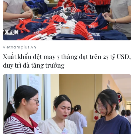
Hiện nay, mới chỉ có 153/1.500 cơ sở khám, chữa bệnh
công lập và tư nhân trên cả nước công bố triển khai
thành công hồ sơ bệnh án điện tử. Đến 30/9, các bệnh
viện phải hoàn thành nhiệm vụ này.
vietnamplus.vn
Xuất khẩu dệt may 7 tháng đạt trên 27 tỷ USD,
duy trì đà tăng trưởng