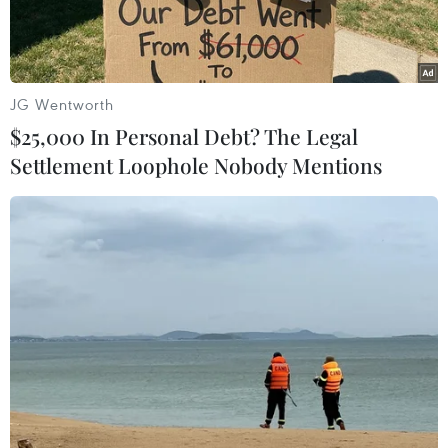
đầu.
JG Wentworth
$25,000 In Personal Debt? The Legal
Settlement Loophole Nobody Mentions
Quan hệ hợp tác này ưu tiên tăng cường y tế tuyến cơ sở và cải
thiện công tác quản lý các bệnh không lây nhiễm. (Ảnh:
PV/Vietnam+)
Ngày 23/6, Thứ trưởng Bộ Y tế Nguyễn Thị Liên
Hương và Tiến sỹ Jonas Egebart - Giám đốc Cơ