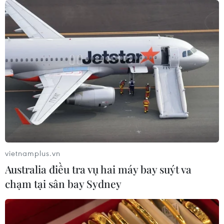
vietnamplus.vn
Australia điều tra vụ hai máy bay suýt va
chạm tại sân bay Sydney
TIN CÙNG CHUYÊN MỤC
Cứu sống trẻ sinh cực non 25 tuần