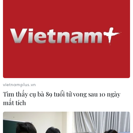
Nghệ nhân Đặng Văn Hậu
Nghị quyết số 80-NQ/TW:
thổi sức sống mới cho
Hải Phòng - bản sắc cửa
nghệ thuật tò he truyền
biển và chiều sâu văn hóa
thống
07/08/2026 03:08
07/08/2026 03:19
Xem thêm
vietnamplus.vn
Tìm thấy cụ bà 89 tuổi tử vong sau 10 ngày
mất tích
CƠ QUAN CHỦ QUẢN: THÔNG TẤN XÃ VIỆT NAM
Tổng Biên tập: TRẦN TIẾN DUẨN