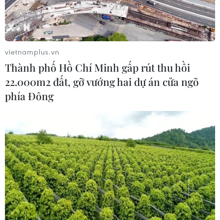
soát chặt chẽ để nâng cao
trang phục truyền thống
chất lượng ngành xuất bản
của phụ nữ Sán Dìu
09/08/2026 07:57
09/08/2026 07:18
vietnamplus.vn
Thành phố Hồ Chí Minh gấp rút thu hồi
22.000m2 đất, gỡ vướng hai dự án cửa ngõ
phía Đông
Phát huy giá trị văn hóa,
Xây dựng hành lang pháp
khơi dậy nguồn lực phát
lý để tháo gỡ điểm nghẽn,
triển từ các địa phương
đưa công nghiệp văn hóa
phát triển
09/08/2026 05:48
09/08/2026 05:26