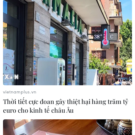
#Xôi Phú Thượng
#Di sản văn hóa phi vật thể Quốc gia
vietnamplus.vn
Thời tiết cực đoan gây thiệt hại hàng trăm tỷ
euro cho kinh tế châu Âu