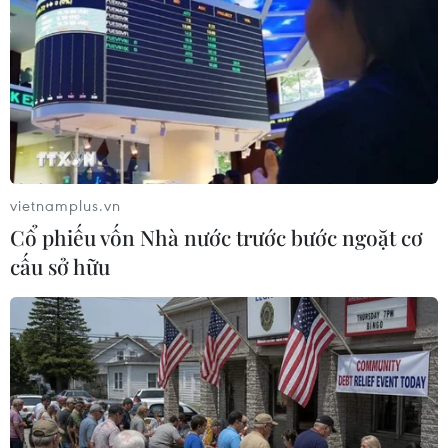
“Nghe” buôn làng Tây
“Người Nhện” lập kỳ tích,
Nguyên kể chuyện bản sắc
“The Odyssey” cán mốc 1 tỷ
văn hóa giữa lòng Hà Nội
USD doanh thu phòng vé
10/08/2026 04:20
10/08/2026 03:57
vietnamplus.vn
Cổ phiếu vốn Nhà nước trước bước ngoặt cơ
cấu sở hữu
Phim Việt lần thứ tư ghi
Chuỗi chương trình nghệ
dấu ấn tại chương trình
thuật lan tỏa tinh thần
chiếu phim mùa Hè ở
hiếu hạnh mùa Vu Lan
Berlin
09/08/2026 15:02
10/08/2026 02:28