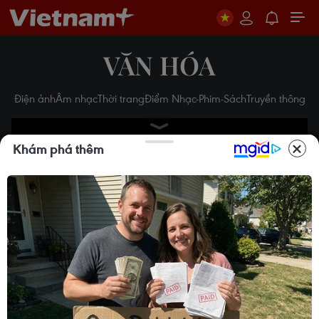
VĂN HÓA
Điện ảnh
Âm nhạc
Thời trang
Điểm Nhạc-Phim-Sách
Truyền thông
Khám phá thêm