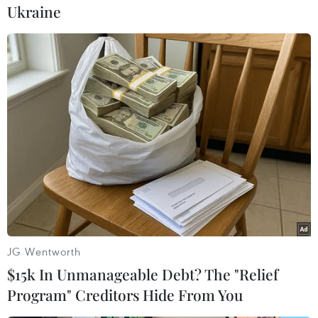
Ukraine
dân làng mở hội thi và dâng
những mâm xôi to đẹp kết tinh từ
tinh hoa trời đất cùng tài hoa sáng
tạo của con người lên thành
hoàng làng.
Minh Anh
(Vietnam+)
JG Wentworth
$15k In Unmanageable Debt? The "Relief
Program" Creditors Hide From You