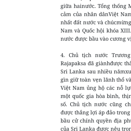
giữa hainước. Tổng thống 
cảm của nhân dânViệt Nam 
nhất đất nước và chúcmừng 
Nam và Quốc hội khóa XIII
nước được bầu vào cương vị
4. Chủ tịch nước Trươn
Rajapaksa đã giànhđược thắ
Sri Lanka sau nhiều nămxun
gìn giữ toàn vẹn lãnh thổ v
Việt Nam ủng hộ các nỗ lự
một quốc gia hòa bình, thị
số. Chủ tịch nước cũng c
được thắng lợi áp đảo tron
bầu cử chính quyền địa ph
của Sri Lanka được nêu tro