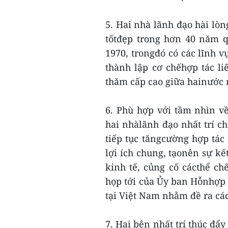
5. Hai nhà lãnh đạo hài lòn
tốtđẹp trong hơn 40 năm q
1970, trongđó có các lĩnh 
thành lập cơ chếhợp tác li
thăm cấp cao giữa hainước
6. Phù hợp với tầm nhìn về
hai nhàlãnh đạo nhất trí c
tiếp tục tăngcường hợp tác 
lợi ích chung, tạonên sự kế
kinh tế, củng cố cácthể chế
họp tới của Ủy ban Hỗnhợp 
tại Việt Nam nhằm đề ra các
7. Hai bên nhất trí thúc đẩ