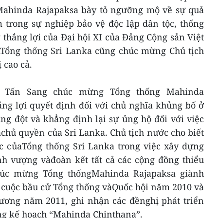
Mahinda Rajapaksa bày tỏ ngưỡng mộ về sự quả
trong sự nghiệp bảo vệ độc lập dân tộc, thống
thắng lợi của Đại hội XI của Đảng Cộng sản Việt
.Tổng thống Sri Lanka cũng chúc mừng Chủ tịch
 cao cả.
g Tấn Sang chúc mừng Tổng thống Mahinda
ng lợi quyết định đối với chủ nghĩa khủng bố ở
g đột và khẳng định lại sự ủng hộ đối với việc
àchủ quyền của Sri Lanka. Chủ tịch nước cho biết
c củaTổng thống Sri Lanka trong việc xây dựng
nh vượng vàđoàn kết tất cả các cộng đồng thiểu
húc mừng Tổng thốngMahinda Rajapaksa giành
g cuộc bầu cử Tổng thống vàQuốc hội năm 2010 và
ương năm 2011, ghi nhận các đềnghị phát triển
ng kế hoạch “Mahinda Chinthana”.