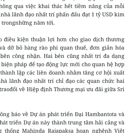
ông qua việc khai thác hết tiềm năng của mỗi
inhà lãnh đạo nhất trí phấn đấu đạt 1 tỷ USD kim
 trongnhững năm tới.
ạo điều kiện thuận lợi hơn cho giao dịch thương
và dỡ bỏ hàng rào phi quan thuế, đơn giản hóa
 bên công nhận. Hai bên cũng nhất trí đa dạng
 biện pháp để tạo động lực mới cho quan hệ hợp
c thành lập các liên doanh nhằm tăng cơ hội xuất
hà lãnh đạo nhất trí chỉ đạo các quan chức hai
raođổi về Hiệp định Thương mại ưu đãi giữa Sri
hông báo về Dự án phát triển Đại Hambantota và
át triển Dự án này thành trung tâm hải cảng và
 thống Mahinda Rajapaksa hoan nghênh Việt