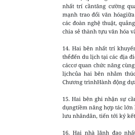
nhất trí cầntăng cường qu
mạnh trao đổi văn hóagiữa
các đoàn nghệ thuật, quảng
chia sẻ thành tựu văn hóa 
14. Hai bên nhất trí khuyế
thểđến du lịch tại các địa đ
cáccơ quan chức năng cùng h
lịchcủa hai bên nhằm thú
Chương trìnhHành động dựa 
15. Hai bên ghi nhận sự cầ
dụngtiềm năng hợp tác lớn 
lưu nhândân, tiến tới ký kế
16. Hai nhà lãnh đạo nhất