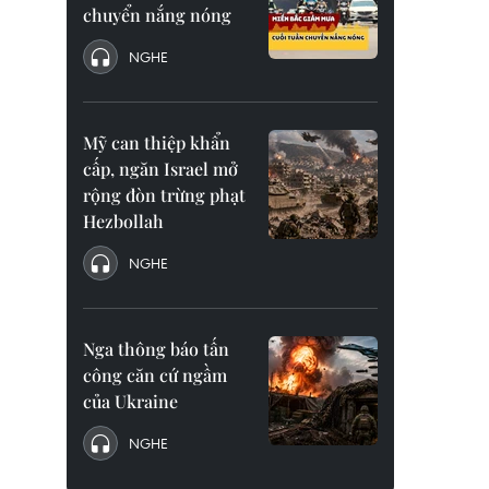
chuyển nắng nóng
NGHE
Mỹ can thiệp khẩn
cấp, ngăn Israel mở
rộng đòn trừng phạt
Hezbollah
NGHE
Nga thông báo tấn
công căn cứ ngầm
của Ukraine
NGHE