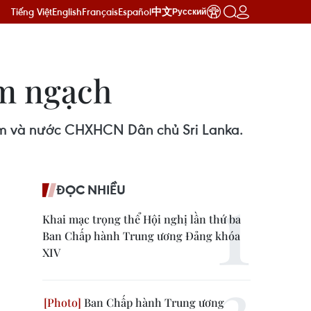
Tiếng Việt
English
Français
Español
中文
Русский
im ngạch
am và nước CHXHCN Dân chủ Sri Lanka.
ĐỌC NHIỀU
Khai mạc trọng thể Hội nghị lần thứ ba
Ban Chấp hành Trung ương Đảng khóa
XIV
Ban Chấp hành Trung ương