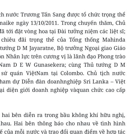
ịch nước Trương Tấn Sang được tổ chức trọng thể
anaike ngày 13/10/2011. Trong chuyến thăm, Chủ
 tới đặt vòng hoa tại Đài tưởng niệm các liệt sĩ;
chiêu đãi trọng thể của Tổng thống Mahinda
 tướng D M Jayaratne, Bộ trưởng Ngoại giao Giáo
n Nhân lực trên cương vị là lãnh đạo Phong trào
ệtNam D E W Gunasekera; cùng Thủ tướng D M
i sứ quán ViệtNam tại Colombo. Chủ tịch nước
ham dự Diễn đàn doanhnghiệp Sri Lanka – Việt
ại diện giới doanh nghiệp vàquan chức cao cấp
 hai bên diễn ra trong bầu không khí hữu nghị,
 nhau. Hai bên thông báo cho nhau về tình hình
 tế của mỗi nước và trao đổi quan điểm về hợp tác