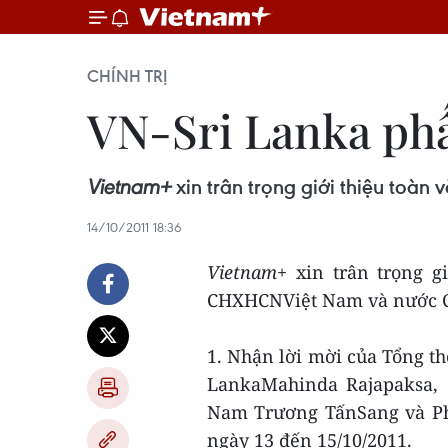
CHÍNH TRỊ
VN-Sri Lanka phấ
Vietnam+
xin trân trọng giới thiệu to
14/10/2011 18:36
Vietnam+
xin trân trọng g
CHXHCNViệt Nam và nước C
1. Nhận lời mời của Tổng t
LankaMahinda Rajapaksa, 
Nam Trương TấnSang và Ph
ngày 13 đến 15/10/2011.