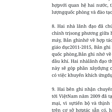
hợpvới quan hệ hai nước, t
lượngquốc phòng và đào tạo
8. Hai nhà lãnh đạo đã ch
chính trịsong phương giữa h
máy, Bản ghinhớ về hợp tác 
giáo dục2011-2015, Bản ghi 
quốc phòng,Bản ghi nhớ về 
dầu khí. Hai nhàlãnh đạo th
này sẽ góp phần xâydựng c
có việc khuyến khích ứngdụ
9. Hai bên ghi nhận chuyế
tới ViệtNam năm 2009 đã tạ
mại, vì sựtiến bộ và thịnh
trên cơ sở hợptác sẵn có,