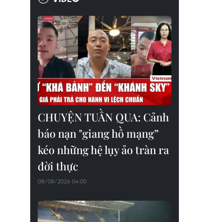
CHUYỆN TUẦN QUA: Cảnh
báo nạn "giang hồ mạng”
kéo những hệ lụy ảo tràn ra
đời thực
08/08/2026 04:00