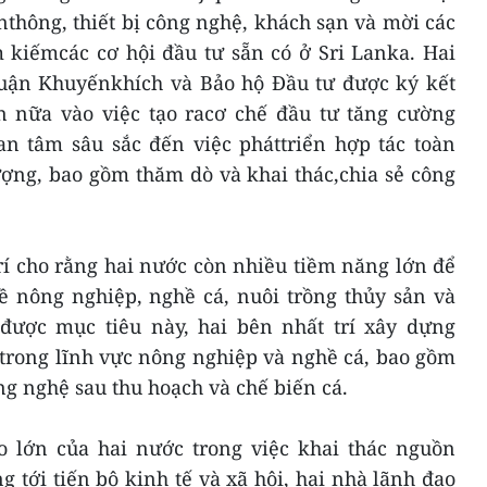
thông, thiết bị công nghệ, khách sạn và mời các
 kiếmcác cơ hội đầu tư sẵn có ở Sri Lanka. Hai
uận Khuyếnkhích và Bảo hộ Đầu tư được ký kết
 nữa vào việc tạo racơ chế đầu tư tăng cường
an tâm sâu sắc đến việc pháttriển hợp tác toàn
ượng, bao gồm thăm dò và khai thác,chia sẻ công
rí cho rằng hai nước còn nhiều tiềm năng lớn để
 nông nghiệp, nghề cá, nuôi trồng thủy sản và
được mục tiêu này, hai bên nhất trí xây dựng
 trong lĩnh vực nông nghiệp và nghề cá, bao gồm
g nghệ sau thu hoạch và chế biến cá.
o lớn của hai nước trong việc khai thác nguồn
tới tiến bộ kinh tế và xã hội, hai nhà lãnh đạo