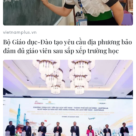
Hong Kong công bố thêm 3 người nhiễm
virus corona mới
vietnamplus.vn
29/01/2020 14:53
Bộ Giáo dục-Đào tạo yêu cầu địa phương bảo
Hong Kong đã ghi nhận thêm 3 người có kết quả xét
đảm đủ giáo viên sau sắp xếp trường học
nghiệm ban đầu dương tính với loại virus corona, nâng
tổng số ca được xác nhận tại đặc khu hành chính này
lên 11 ca.