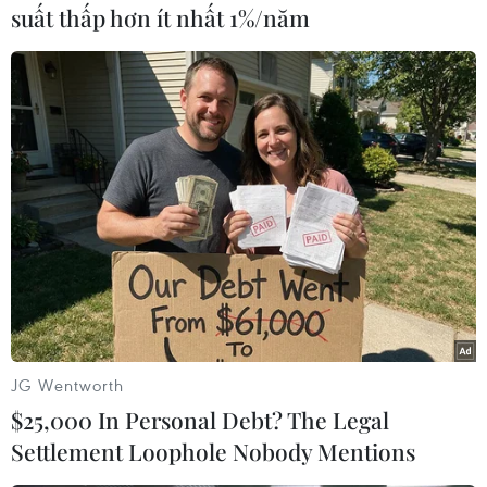
suất thấp hơn ít nhất 1%/năm
#Tổ chức Y tế Thế giới
#WHO
#Virus corona
#Tedros Adhanom
#Tình trạng khẩn cấp
Trung Quốc
Theo dõi VietnamPlus
TIN LIÊN QUAN
JG Wentworth
$25,000 In Personal Debt? The Legal
Settlement Loophole Nobody Mentions