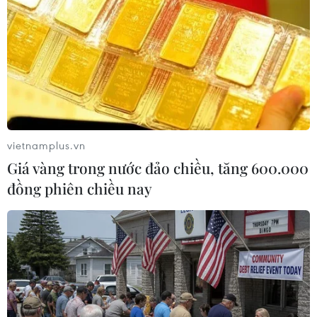
thời ngừng cấp phép các chuyến bay từ Việt Nam đến
vùng có dịch của Trung Quốc và ngừng tất cả các
chuyến bay từ vùng có dịch nCoV đến Việt Nam.
vietnamplus.vn
Giá vàng trong nước đảo chiều, tăng 600.000
đồng phiên chiều nay
Nhật Bản xác nhận đã có 2 người được