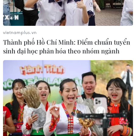
Cộng hòa Dân chủ Congo ghi nhận
hơn 300 trẻ em tử vong do Ebola
vietnamplus.vn
08/08/2026 15:21
Thành phố Hồ Chí Minh: Điểm chuẩn tuyển
sinh đại học phân hóa theo nhóm ngành
Ớt nhập khẩu từ Mexico khiến hàng
trăm người tiêu dùng Mỹ nhiễm
khuẩn Salmonella
07/08/2026 00:43
Nước thải từ máy bay có thể giúp
phát hiện sớm nguy cơ đại dịch
06/08/2026 22:30