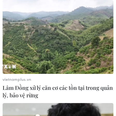
HIV/AIDS bùng phát trở lại
29/07/2026 05:17
Johnson & Johnson chi 5,5 tỷ USD
dàn xếp vụ kiện phấn rôm gây ung
thư
28/07/2026 04:37
Panama cảnh báo ổ dịch hô hấp lạ
sau 6 ca tử vong liên tiếp
vietnamplus.vn
28/07/2026 01:50
Lâm Đồng xử lý căn cơ các tồn tại trong quản
lý, bảo vệ rừng
Nắng nóng khốc liệt tại Mỹ và Hàn
Quốc đe dọa sức khỏe cộng đồng