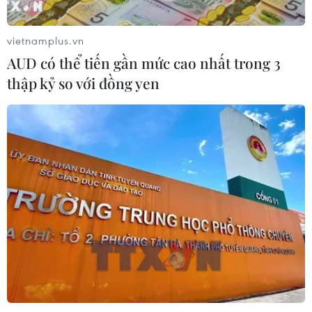
Xem thêm
vietnamplus.vn
AUD có thể tiến gần mức cao nhất trong 3
thập kỷ so với đồng yen
CƠ QUAN CHỦ QUẢN: THÔNG TẤN XÃ VIỆT NAM
Tổng Biên tập: TRẦN TIẾN DUẨN
Phó Tổng Biên tập: NGUYỄN THỊ TÁM, KHÚC THANH
THỦY
Sở hữu trí tuệ
Quy định sử dụng
RSS
Hỗ trợ
Ngôn ngữ
TTXVN
Dịch vụ tin
Quảng cáo