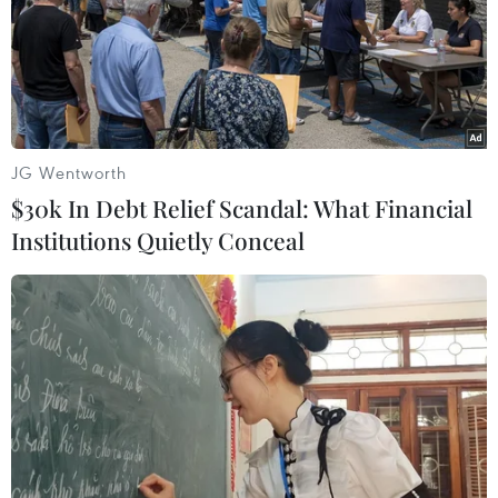
chẩn đoán nhiễm virus corona
29/01/2020 14:54
Hai công dân Nhật Bản bị nhiễm virus corona gây bệnh
viêm phổi cấp sau khi trở về từ Vũ Hán, Trung Quốc trên
chiếc máy bay do Chính phủ thuê để sơ tán công dân.
JG Wentworth
$30k In Debt Relief Scandal: What Financial
Institutions Quietly Conceal