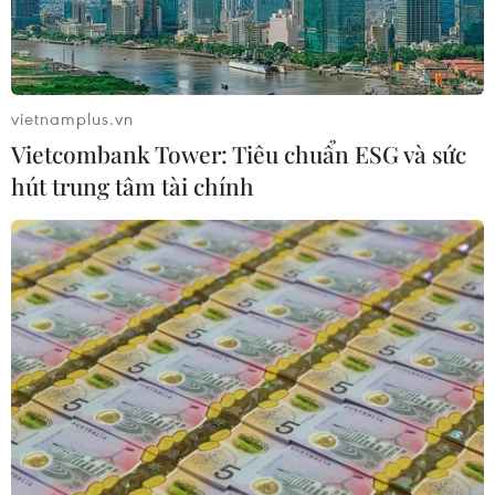
Phía Nam châu Phi tăng cường phối
hợp ngăn chặn dịch Ebola
19/07/2026 01:03
vietnamplus.vn
Vietcombank Tower: Tiêu chuẩn ESG và sức
hút trung tâm tài chính
Điều gì tạo nên niềm tin khi lựa chọn
dinh dưỡng đầu đời cho trẻ?
18/07/2026 01:00
Phân bổ ngân sách chăm sóc sức
khỏe và dân số: Ưu tiên các địa bàn
khó khăn
17/07/2026 22:30