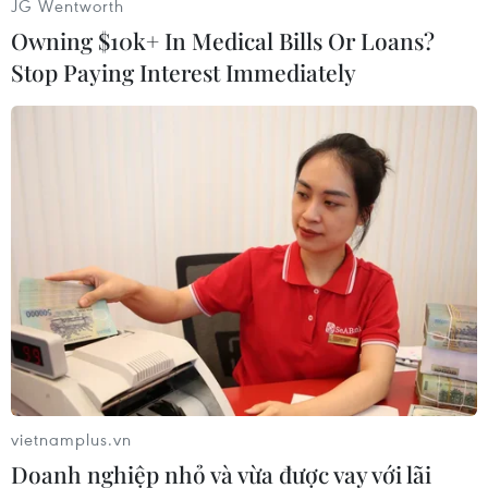
JG Wentworth
trạng khẩn cấp quốc tế hiện nay thành một cơ
Owning $10k+ In Medical Bills Or Loans?
chế 3 giai đoạn./.
Stop Paying Interest Immediately
(Vietnam+)
vietnamplus.vn
Doanh nghiệp nhỏ và vừa được vay với lãi