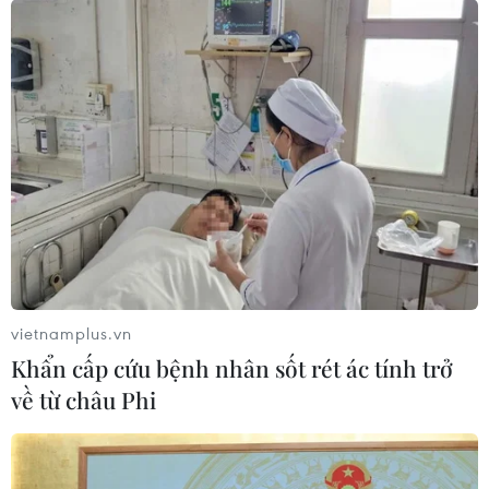
vietnamplus.vn
Khẩn cấp cứu bệnh nhân sốt rét ác tính trở
về từ châu Phi