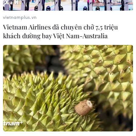
vietnamplus.vn
Vietnam Airlines đã chuyên chở 7,5 triệu
khách đường bay Việt Nam-Australia
Tỉnh trưởng Hồ Bắc: Dịch bệnh bùng phát
rất dữ dội ở Hoàng Cương
29/01/2020 15:00
Thành phố Hoàng Cương đã báo cáo rằng có 5 người
chết và 324 ca mắc bệnh vào cuối ngày 28/1, là các
con số nhiều thứ 2, chỉ sau Vũ Hán, trong các thành phố
của tỉnh Hồ Bắc.