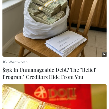
JG Wentworth
$15k In Unmanageable Debt? The "Relief
Program" Creditors Hide From You
Ngừng tất cả chuyến bay từ vùng có dịch
virus corona đến Việt Nam
29/01/2020 14:18
Bộ Giao thông Vận tải yêu cầu Cục Hàng không tạm