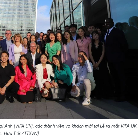
ại Anh (VIFA UK), các thành viên và khách mời tại Lễ ra mắt VIFA UK.
h: Hữu Tiến/TTXVN)