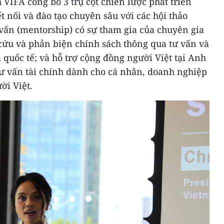
 VIFA công bố 3 trụ cột chiến lược phát triển
t nối và đào tạo chuyên sâu với các hội thảo
vấn (mentorship) có sự tham gia của chuyên gia
cứu và phản biện chính sách thông qua tư vấn và
 quốc tế; và hỗ trợ cộng đồng người Việt tại Anh
tư vấn tài chính dành cho cá nhân, doanh nghiệp
ời Việt.