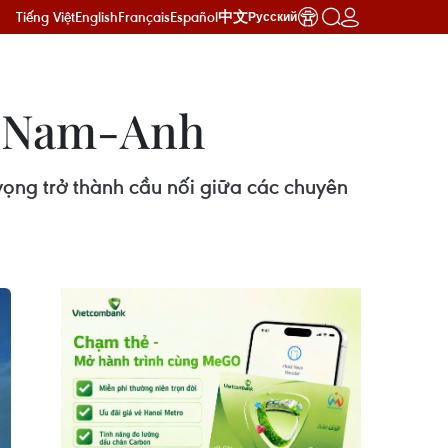
Tiếng Việt
English
Français
Español
中文
Русский
ệt Nam-Anh
vọng trở thành cầu nối giữa các chuyên