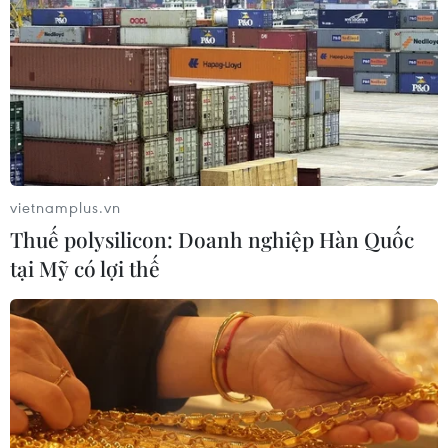
vietnamplus.vn
Thuế polysilicon: Doanh nghiệp Hàn Quốc
tại Mỹ có lợi thế