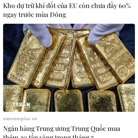
Kho dự trữ khí đốt của EU còn chưa đầy 60%
(TTXVN/Vietnam+)
ngay trước mùa Đông
vietnamplus.vn
#Trái cây Việt Nam
#Xuất khẩu trái cây
Ngân hàng Trung ương Trung Quốc mua
#Trái cây xuất khẩu
#tin tức
#tin tức mới nhất
thêm 20 tấn vàng trong tháng 7