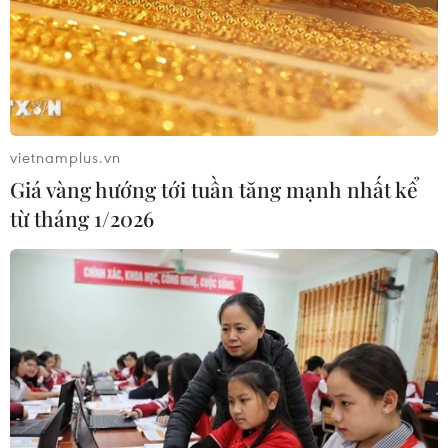
TIN CÙNG CHUYÊN MỤC
Canada áp dụng biện pháp tự vệ tạm
thời với tủ gỗ và tủ lavabo nhập khẩu
vietnamplus.vn
07/08/2026 14:52
Giá vàng hướng tới tuần tăng mạnh nhất kể
từ tháng 1/2026
Indonesia không áp thuế chống bán
phá giá với nhựa từ Việt Nam
07/08/2026 14:45
Giá vàng hướng tới tuần tăng mạnh
nhất kể từ tháng 1/2026