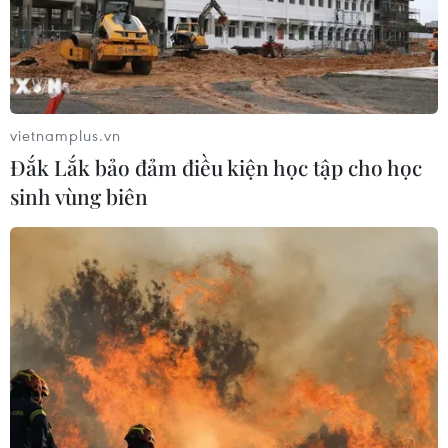
trong 4 tháng đầu năm
09/05/2018 04:19
Trong tháng 4/2018, giá trị xuất khẩu rau quả ước đạt
353 triệu USD, đưa tổng giá trị xuất khẩu rau quả bốn
tháng đầu năm 2018 đạt 1,324 tỷ USD, tăng 29,5% so
vietnamplus.vn
cùng kỳ năm trước.
Đắk Lắk bảo đảm điều kiện học tập cho học
sinh vùng biên