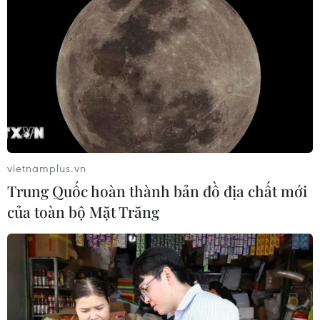
vietnamplus.vn
Trung Quốc hoàn thành bản đồ địa chất mới
của toàn bộ Mặt Trăng
Giải pháp then chốt để Việt Nam tận dụng
tốt cơ hội từ CPTPP
09/03/2018 02:46
Hiệp định CPTPP được ký kết, các ngành hàng của Việt
Nam được mở rộng thị trường xuất khẩu sang 11 nước