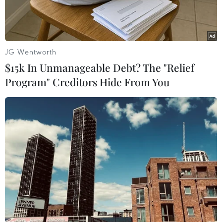
JG Wentworth
$15k In Unmanageable Debt? The "Relief
Program" Creditors Hide From You
Chuyển thanh long đi tiêu thụ. (Ảnh: Nguyễn Thanh/TTXVN)
Mặc dù trái cây Việt Nam đã có mặt ở khắp 60
quốc gia, vùng lãnh thổ trên thế giới nhưng sản
lượng trái cây xuất khẩu chỉ chiếm 10% tổng