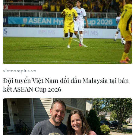
TIN LIÊN QUAN
vietnamplus.vn
Đội tuyển Việt Nam đối đầu Malaysia tại bán
kết ASEAN Cup 2026
Bộ Giao thông chấp thuận miễn, giảm giá
dịch vụ của 21 dự án BOT
11/01/2018 03:09
Bộ Giao thông Vận tải đã phối hợp với nhà đầu tư rà