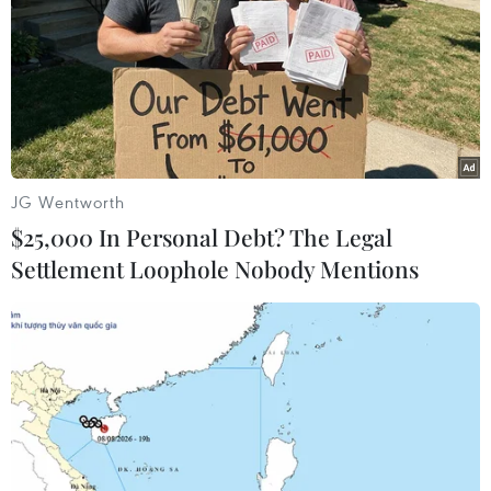
soát các trạm BOT điều chỉnh mức phí cho người dân
sinh sống quanh trạm và phương tiện lưu thông sau
“cuộc chiến tiền lẻ” trả phí.
JG Wentworth
$25,000 In Personal Debt? The Legal
Settlement Loophole Nobody Mentions