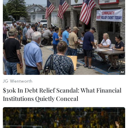
#Trạm thu phí BOT Quảng Trị
#Phương tiện giao thông
#Phí sử dụng dịch vụ đường bộ
#An toàn giao thông
Quảng Trị
JG Wentworth
Theo dõi VietnamPlus
$30k In Debt Relief Scandal: What Financial
Institutions Quietly Conceal