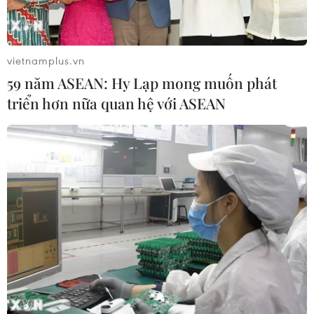
vietnamplus.vn
59 năm ASEAN: Hy Lạp mong muốn phát
triển hơn nữa quan hệ với ASEAN
TIN CÙNG CHUYÊN MỤC
Xe tải va chạm xe máy tại Đắk Lắk
làm hai người thương vong
08/08/2026 14:58