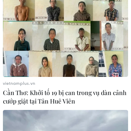
vietnamplus.vn
Cần Thơ: Khởi tố 19 bị can trong vụ dàn cảnh
cướp giật tại Tân Huê Viên