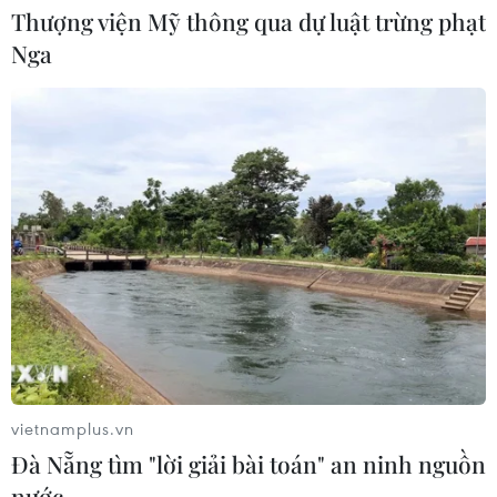
Thượng viện Mỹ thông qua dự luật trừng phạt
cao tốc
Nga
06/08/2026 07:14
Đại biểu Quốc hội băn khoăn khả
năng cân đối vốn 2 siêu dự án giao
thông
06/08/2026 07:00
Xem thêm
vietnamplus.vn
Đà Nẵng tìm "lời giải bài toán" an ninh nguồn
CƠ QUAN CHỦ QUẢN: THÔNG TẤN XÃ VIỆT NAM
nước