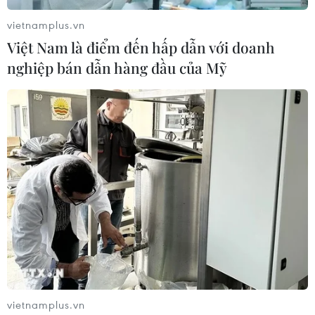
vietnamplus.vn
Việt Nam là điểm đến hấp dẫn với doanh
nghiệp bán dẫn hàng đầu của Mỹ
Thường trực Chính phủ họp về các dự án
BOT giao thông đường bộ
23/04/2018 13:23
Thủ tướng nhấn mạnh, cần tập trung khắc phục các tồn
tại, yếu kém, bất cập bao gồm thời gian thu, mức thu,
miễn giảm cho người dân khu vực.., nhất là loại bỏ chi
phí bất hợp lý của các trạm BOT.
vietnamplus.vn