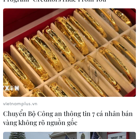
chưa có chế tài xử lý các trường hợp lái xe vượt
trạm trái quy định.
Do đó, việc xử phạt tài xế rất khó, điều này tạo
tiền lệ xấu khi tài xế bất chấp nguy hiểm để
vượt trạm, gây nguy cơ cao mất an toàn giao
thông khi qua trạm thu phí./.
(TTXVN/Vietnam+)
vietnamplus.vn
Chuyển Bộ Công an thông tin 7 cá nhân bán
vàng không rõ nguồn gốc