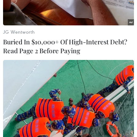
trạm.
JG Wentworth
Buried In $10,000+ Of High-Interest Debt?
Read Page 2 Before Paying
Xe ôtô con bám sát xe phía trước để vượt trạm, khi thanh barie
chưa kịp đóng lại. (Ảnh: Nguyên Lý/TTXVN)
Thời gian gần đây, tại Trạm thu phí BOT Quảng
Trị đóng trên Quốc lộ 1A đoạn qua xã Triệu
Giang, huyện Triệu Phong, tỉnh Quảng Trị, mỗi