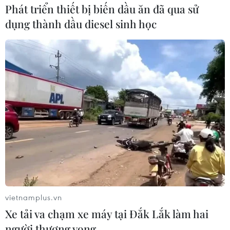
Phát triển thiết bị biến dầu ăn đã qua sử
dụng thành dầu diesel sinh học
Đẩy nhanh tiến độ dán thẻ thu phí không
dừng qua trạm BOT
11/08/2018 12:47
vietnamplus.vn
Bộ Giao thông Vận tải vừa có văn bản gửi Tổng cục
Xe tải va chạm xe máy tại Đắk Lắk làm hai
Đường bộ Việt Nam, các nhà đầu tư BOT yêu cầu đẩy
người thương vong