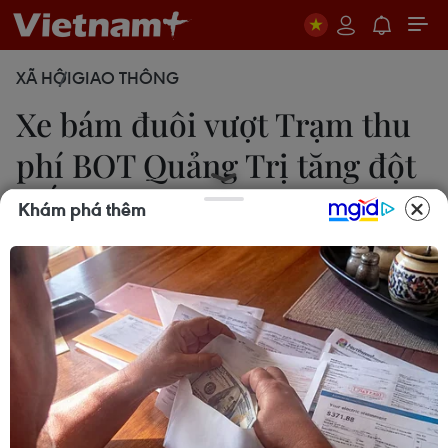
XÃ HỘI
GIAO THÔNG
Xe bám đuôi vượt Trạm thu
phí BOT Quảng Trị tăng đột
biến
Khám phá thêm
Nguyên Lý
11/06/2019 05:51
Mỗi ngày có hàng trăm người lái xe ôtô, khi lưu
thông qua trạm thu phí BOT Quảng Trị không
thanh toán phí sử dụng dịch vụ đường bộ, mà cố
tình điều khiển phương tiện bám đuôi để vượt