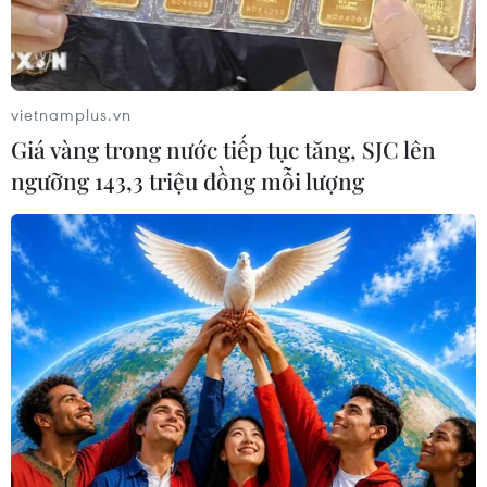
vietnamplus.vn
Giá vàng trong nước tiếp tục tăng, SJC lên
ngưỡng 143,3 triệu đồng mỗi lượng
Lý giải cho sự lên ngôi của son bóng, Nick
Stenson - phó chủ tịch cấp cao của Ulta Beauty,
cho biết phái đẹp đã quá quen với các thỏi son lì
mịn, lâu trôi và không dây màu để đối phó với
lớp khẩu trang dày trong giai đoạn dịch bệnh.
Trong năm mới này, họ sẽ khao khát một thứ gì
đó tươi sáng, dễ chịu và rực rỡ hơn. Từ đây, nhu