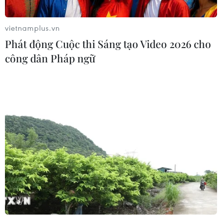
cầu về các loại son môi và son bóng dạng lỏng,
có công thức bền bỉ và khả năng chống dây màu
vietnamplus.vn
sẽ ngày càng tăng.
Phát động Cuộc thi Sáng tạo Video 2026 cho
công dân Pháp ngữ
Son đỏ là xu hướng thường thấy trên các sàn
diễn Xuân Hè và năm 2022 cũng không phải là
ngoại lệ. Ở show diễn của Michael Kors, son đỏ