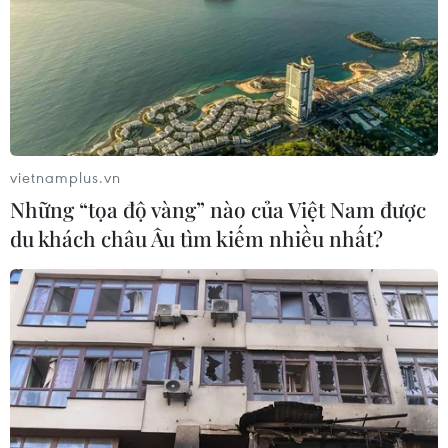
Theo dõi VietnamPlus
vietnamplus.vn
TIN LIÊN QUAN
Những “tọa độ vàng” nào của Việt Nam được
du khách châu Âu tìm kiếm nhiều nhất?