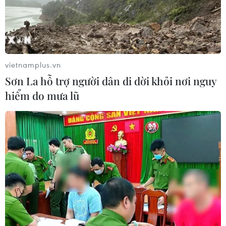
vietnamplus.vn
Sơn La hỗ trợ người dân di dời khỏi nơi nguy
hiểm do mưa lũ