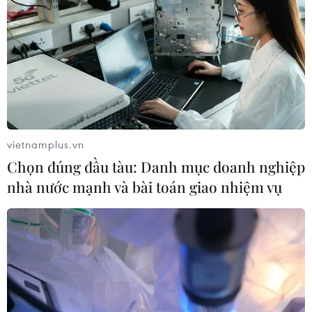
Làm sạch da an toàn với 3 công thức
tẩy tế bào chết tự chế
13/03/2026 01:14
Pro-retinol - lựa chọn lý tưởng cho
da nhạy cảm, người mới dùng retinol
10/03/2026 23:00
vietnamplus.vn
Chọn đúng đầu tàu: Danh mục doanh nghiệp
nhà nước mạnh và bài toán giao nhiệm vụ
Cách phục hồi mái tóc khô xơ vì tạo
kiểu, nhuộm màu
24/02/2026 23:00
Làm thế nào để cứu nguy làn da