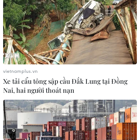
vietnamplus.vn
Xe tải cẩu tông sập cầu Đắk Lung tại Đồng
Nai, hai người thoát nạn