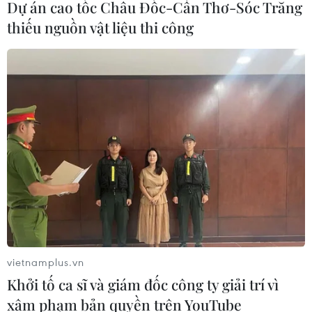
Dự án cao tốc Châu Đốc-Cần Thơ-Sóc Trăng
thiếu nguồn vật liệu thi công
Mỹ phẩm làm sạch da của bạn đã đủ sạch
vietnamplus.vn
để giúp da khỏe mạnh?
Khởi tố ca sĩ và giám đốc công ty giải trí vì
04/02/2022 01:25
xâm phạm bản quyền trên YouTube