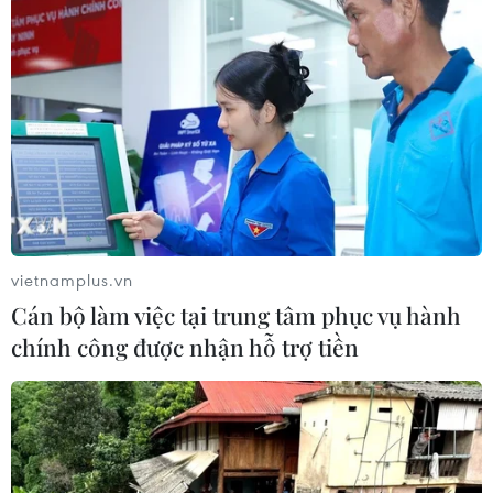
Trong khi đó, nhờ cách phối hợp hoàn hảo giữa
ba gam màu xanh lam, ngọc lục bảo và xanh
bạc kết hợp với làn da tự nhiên, má ửng hồng
và môi bóng, các nàng mẫu của Versace lại
được ví như những bức tranh nghệ thuật tuyệt
vời và đặc sắc.
vietnamplus.vn
Cán bộ làm việc tại trung tâm phục vụ hành
chính công được nhận hỗ trợ tiền
Không chỉ là mùa của những gam màu tươi