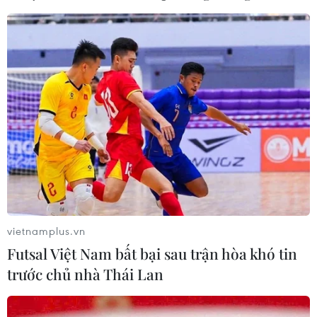
duy nhất.
Chuyên gia trang điểm Peter Philips khiến giới
mộ điệu không ngớt trầm trồ khi ướm lên gò
má các nàng mẫu Fendi một màu caramel vàng
óng như bơ. Kết hợp với lối đánh khối đậm,
phong cách này tạo nên hiệu ứng khuôn mặt 3D
sắc sảo tựa điêu khắc. Đặc biệt, không chỉ là
công cụ đắc lực để tôn lên đôi gò má yêu kiều,
giờ đây, phấn má còn trở thành điểm nhấn cho
cả vùng thái dương và đôi mắt.
vietnamplus.vn
Futsal Việt Nam bất bại sau trận hòa khó tin
trước chủ nhà Thái Lan