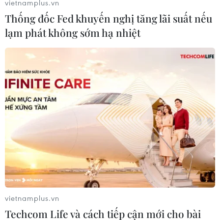
vietnamplus.vn
Thống đốc Fed khuyến nghị tăng lãi suất nếu
lạm phát không sớm hạ nhiệt
William Scott, chuyên gia trang điểm “ruột” của
siêu mẫu Karlie Kloss và nữ diễn viên Barbie
Ferreira, dự đoán trong thời gian tới, các tín đồ
làm đẹp sẽ tập trung nhiều hơn vào việc tạo nên
vietnamplus.vn
lớp nền mỏng nhẹ và khuôn mặt với góc cạnh
Techcom Life và cách tiếp cận mới cho bài
tinh tế, ít contour và highlighter. Bởi lẽ, khi cuối