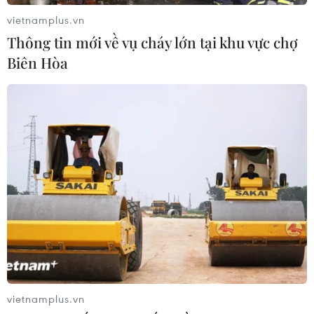
vietnamplus.vn
Thông tin mới về vụ cháy lớn tại khu vực chợ
Biên Hòa
5 bí quyết dưỡng môi mùa lạnh hiệu quả
mà phái đẹp không nên bỏ qua
02/02/2022 07:15
Bên cạnh các sản phẩm tẩy tế bào chết được thiết kế
dành riêng cho làn môi, bạn có thể áp dụng phương
pháp tẩy da chết tiết kiệm hơn với các thành phần quen
vietnamplus.vn
thuộc có sẵn ngay trong căn bếp.