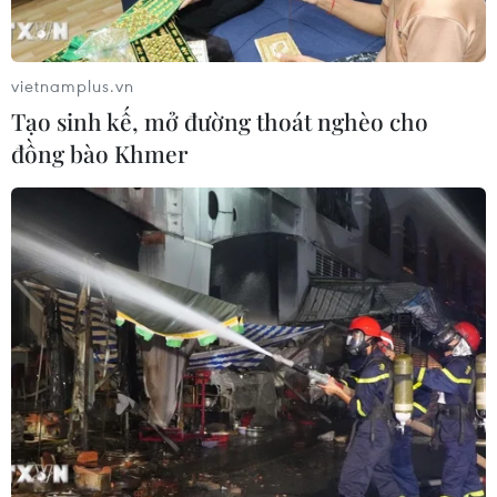
vietnamplus.vn
Tạo sinh kế, mở đường thoát nghèo cho
đồng bào Khmer
Bí quyết chọn serum vitamin C chuẩn cho
làn da rạng ngời
03/02/2022 08:44
Da nhạy cảm được chuyên gia khuyên nên lựa chọn
những sản phẩm vitamin C với nồng độ vừa phải từ 5%
và độ pH từ 5 đến 6 (độ pH tự nhiên của da) để tránh
các kích ứng không mong muốn.