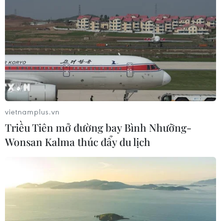
(Đẹp/Vietnam+)
vietnamplus.vn
Triều Tiên mở đường bay Bình Nhưỡng-
Wonsan Kalma thúc đẩy du lịch
#xu hướng trang điểm
#làn da
#kem nền