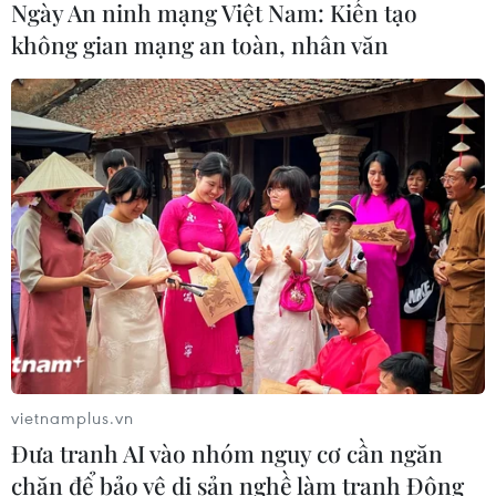
Ngày An ninh mạng Việt Nam: Kiến tạo
không gian mạng an toàn, nhân văn
TIN CÙNG CHUYÊN MỤC
Mỗi năm, Việt Nam ghi nhận 35.000
trường hợp biến chứng do phẫu
thuật thẩm mỹ
12/05/2026 08:42
Gợi ý một số phương pháp chăm sóc
da với rau diếp cá
11/05/2026 23:50
Nước dừa - “serum tự nhiên” giúp
vietnamplus.vn
làn da mịn màng, tươi sáng
Đưa tranh AI vào nhóm nguy cơ cần ngăn
06/05/2026 23:00
chặn để bảo vệ di sản nghề làm tranh Đông