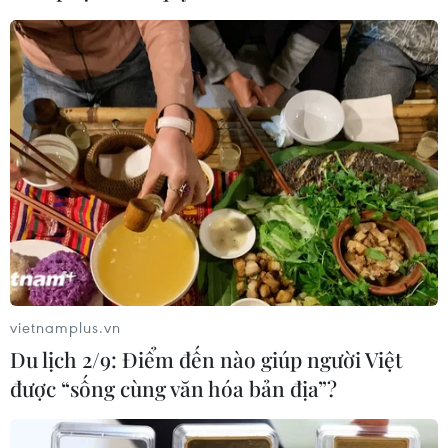
Quy trình làm sạch 3 bước này cần phải được tuân thủ
nghiêm túc, không được bỏ qua bất kỳ giai đoạn nào
để đảm bảo làn da sạch bụi bẩn, củng cố hàng rào
bảo vệ với nhu cầu làm sạch một cách tốt nhất.
vietnamplus.vn
Du lịch 2/9: Điểm đến nào giúp người Việt
được “sống cùng văn hóa bản địa”?