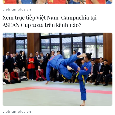
vietnamplus.vn
Xem trực tiếp Việt Nam-Campuchia tại
ASEAN Cup 2026 trên kênh nào?
Cách cải thiện làn da xuống cấp sau chuỗi
ngày giãn cách
19/10/2021 03:12
Một trong những thành phần chống lão hóa “đỉnh” nhất
trong việc khôi phục vẻ rạng rỡ và căng tràn cho da là
Retinol, giúp làm đầy phần trung bì của da, giảm nếp
nhăn, cải thiện kết cấu da.
vietnamplus.vn