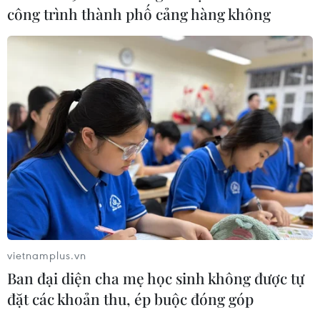
công trình thành phố cảng hàng không
Làm đẹp tóc cấp tốc với dầu ôliu để
đón Tết Bính Ngọ
16/02/2026 04:11
Bí quyết tận hưởng trọn vẹn mùa
sum vầy mà không lo tăng cân
14/02/2026 09:53
Chọn màu son, trang phục đón Tết
vietnamplus.vn
cho hợp phong thủy năm Bính Ngọ
Ban đại diện cha mẹ học sinh không được tự
2026
đặt các khoản thu, ép buộc đóng góp
14/02/2026 01:39