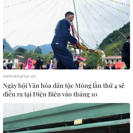
Xuất phát từ nền y học cổ truyền Trung Quốc, phương
pháp massage mặt bằng đá gua sha giúp bạn sở hữu
làn da căng, khuôn mặt thon gọn với các đường nét sắc
sảo hơn.
vietnamplus.vn
Ngày hội Văn hóa dân tộc Mông lần thứ 4 sẽ
diễn ra tại Điện Biên vào tháng 10