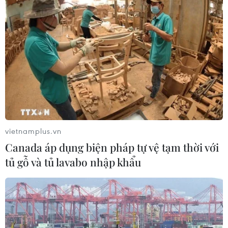
Phụ nữ có thực sự cần dùng sản
phẩm bổ sung collagen?
04/01/2026 01:57
Thực phẩm màu tím - bí quyết trẻ
hóa làn da từ bên trong
03/01/2026 07:27
vietnamplus.vn
Canada áp dụng biện pháp tự vệ tạm thời với
Xem thêm
tủ gỗ và tủ lavabo nhập khẩu