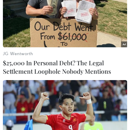
TIN LIÊN QUAN
JG Wentworth
$25,000 In Personal Debt? The Legal
Settlement Loophole Nobody Mentions
5 bí quyết để sở hữu làn da tràn đầy sức