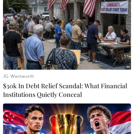
Một sản phẩm kem dưỡng vừa dưỡng ẩm vừa
làm sáng sẽ giúp làm mờ những vết đốm đen do
lão hóa, đồng thời cung cấp nước cho da, ngăn
chặn quá trình lão hóa diễn ra nhanh hơn.
Chưa bao giờ là quá muộn để bắt đầu quá trình
chăm sóc da lão hóa. Do đó, ngoài việc lựa chọn
những sản phẩm dưỡng ẩm sáng da lành tính,
duy trì một chế độ ăn uống, sinh hoạt lành
mạnh cũng sẽ giúp bạn giữ mãi dung nhan tuổi
JG Wentworth
đôi mươi./.
$30k In Debt Relief Scandal: What Financial
Institutions Quietly Conceal
(Đẹp/Vietnam+)