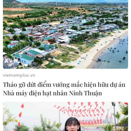
Nước dừa - “serum tự nhiên” giúp
làn da mịn màng, tươi sáng
06/05/2026 23:00
7 nguyên nhân khiến làn da dân công
sở lão hóa nhanh hơn bạn nghĩ
05/05/2026 06:00
vietnamplus.vn
Tháo gỡ dứt điểm vướng mắc hiện hữu dự án
Nhà máy điện hạt nhân Ninh Thuận
Kiểm tra cơ sở sản xuất kem trộn "3
không" bán 500 đơn mỗi ngày
28/04/2026 14:12