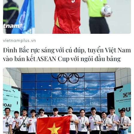
sống như phụ nữ Nhật Bản
28/09/2021 02:56
Một điểm đặc biệt trong thói quen chống nắng hằng
ngày của phụ nữ Nhật Bản là họ có xu hướng thích các
sản phẩm chống nắng dạng gel hơn so với những kết
vietnamplus.vn
cấu khác.
Đình Bắc rực sáng với cú đúp, tuyển Việt Nam
vào bán kết ASEAN Cup với ngôi đầu bảng