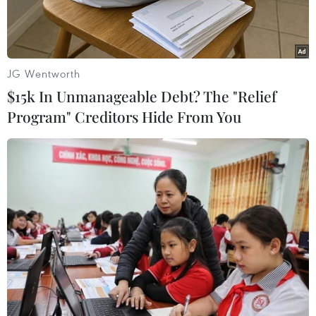
JG Wentworth
$15k In Unmanageable Debt? The "Relief
Program" Creditors Hide From You
Bước vào độ tuổi 25, làn da phái đẹp bắt đầu đối
mặt với quá trình lão hóa da.
Ở ngưỡng này, các chuyên gia nhận định cấu
trúc da bị suy giảm lên đến 50-60%. Do vậy, bên
cạnh lối sống lành mạnh, bạn cần thiết lập cho
mình một chế độ chăm sóc da đặc biệt và lựa
chọn mỹ phẩm phù hợp để giữ cho làn da luôn
sáng mịn, tươi trẻ như tuổi đôi mươi.