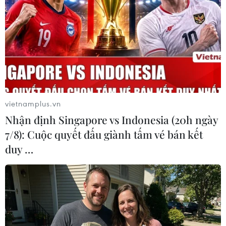
vietnamplus.vn
Nhận định Singapore vs Indonesia (20h ngày
#lão hóa da
#sữa rửa mặt
#dưỡng da
7/8): Cuộc quyết đấu giành tấm vé bán kết
#Chăm sóc da
duy …
Theo dõi VietnamPlus