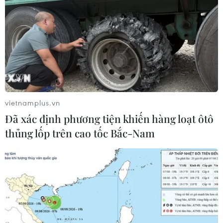
5 mẹo trang điểm khuấy đảo TikTok 2021:
Nên thử hay né xa?
13/01/2022 02:43
Tạm biệt beauty blender và cọ trang điểm, cộng đồng
làm đẹp trên TikTok đã tìm được trợ thủ đắc lực cho
công cuộc tán kem nền, đó là cây lăn thạch anh.
vietnamplus.vn
Đã xác định phương tiện khiến hàng loạt ôtô
thủng lốp trên cao tốc Bắc-Nam