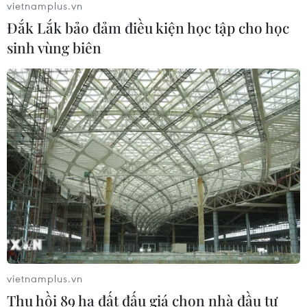
vietnamplus.vn
Đắk Lắk bảo đảm điều kiện học tập cho học
sinh vùng biên
Khởi đầu Năm mới bằng những thói
quen làm đẹp bền vững
19/02/2026 09:45
Hoa hồng - “thảo dược vàng” trong
chăm sóc sắc đẹp
18/02/2026 12:05
Makeup nhanh 10 phút cho những
ngày Tết luôn tươi tắn và tự tin
vietnamplus.vn
18/02/2026 01:04
Thu hồi 89 ha đất đấu giá chọn nhà đầu tư