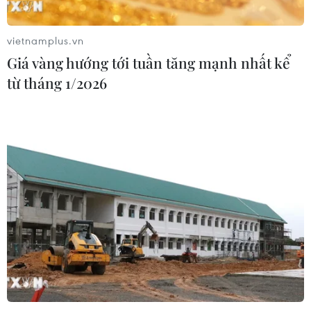
24/02/2026 23:00
vietnamplus.vn
Giá vàng hướng tới tuần tăng mạnh nhất kể
Làm thế nào để cứu nguy làn da
từ tháng 1/2026
xuống cấp sau kỳ nghỉ dài?
22/02/2026 22:30
Bí quyết lấy lại vóc dáng sau Tết bền
vững không cực đoan
22/02/2026 02:09
Bạn đã biết đến những tác động của
dầu ôliu đối với da mặt?
21/02/2026 07:00