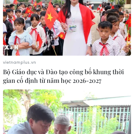
Chiến lược 3 bước giúp giảm hiệu
quả lớp mỡ hông "cứng đầu"
10/04/2026 07:33
Dùng quá nhiều protein có thể “phá
hoại” mái tóc của bạn
vietnamplus.vn
07/04/2026 22:45
Bộ Giáo dục và Đào tạo công bố khung thời
gian cố định từ năm học 2026-2027
Làm thế nào để chăm sóc làn da
bóng dầu, lỗ chân lông to vào mùa
Hè?
07/04/2026 08:05