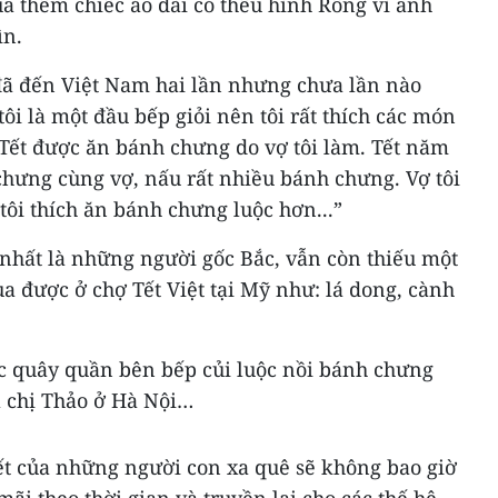
 thêm chiếc áo dài có thêu hình Rồng vì anh
ìn.
 đã đến Việt Nam hai lần nhưng chưa lần nào
ôi là một đầu bếp giỏi nên tôi rất thích các món
 Tết được ăn bánh chưng do vợ tôi làm. Tết năm
chưng cùng vợ, nấu rất nhiều bánh chưng. Vợ tôi
ôi thích ăn bánh chưng luộc hơn...”
 nhất là những người gốc Bắc, vẫn còn thiếu một
 được ở chợ Tết Việt tại Mỹ như: lá dong, cành
c quây quần bên bếp củi luộc nồi bánh chưng
a chị Thảo ở Hà Nội…
t của những người con xa quê sẽ không bao giờ