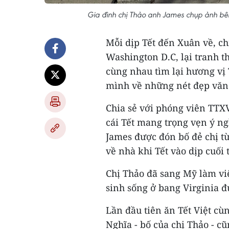
Gia đình chị Thảo anh James chụp ảnh bên
Mỗi dịp Tết đến Xuân về, c
Washington D.C, lại tranh t
cùng nhau tìm lại hương vị
mình về những nét đẹp văn 
Chia sẻ với phóng viên TTX
cái Tết mang trọng vẹn ý ng
James được đón bố đẻ chị từ
về nhà khi Tết vào dịp cuối 
Chị Thảo đã sang Mỹ làm vi
sinh sống ở bang Virginia 
Lần đầu tiên ăn Tết Việt cù
Nghĩa - bố của chị Thảo - c