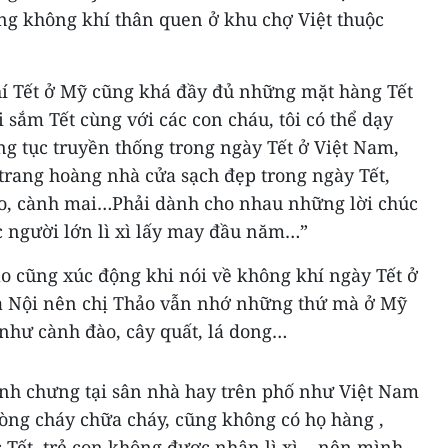
ong không khí thân quen ở khu chợ Việt thuộc
hí Tết ở Mỹ cũng khá đầy đủ những mặt hàng Tết
 sắm Tết cùng với các con cháu, tôi có thể dạy
g tục truyền thống trong ngày Tết ở Việt Nam,
 trang hoàng nhà cửa sạch đẹp trong ngày Tết,
ào, cành mai…Phải dành cho nhau những lời chúc
ợc người lớn lì xì lấy may đầu năm…”
 cũng xúc động khi nói về không khí ngày Tết ở
à Nội nên chị Thảo vẫn nhớ những thứ mà ở Mỹ
t như cành đào, cây quất, lá dong…
ánh chưng tại sân nhà hay trên phố như Việt Nam
hòng cháy chữa cháy, cũng không có họ hàng ,
c Tết, trẻ con không được nhận lì xì… nên mình