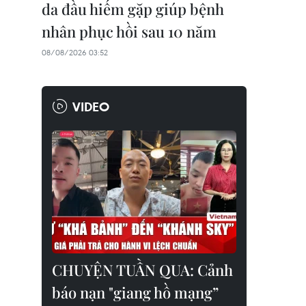
da đầu hiếm gặp giúp bệnh
nhân phục hồi sau 10 năm
08/08/2026 03:52
VIDEO
CHUYỆN TUẦN QUA: Cảnh
báo nạn "giang hồ mạng”