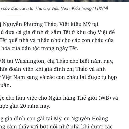
 cây đào cảnh tại khu chợ Việt. (Ảnh: Kiều Trang/TTXVN)
hị Nguyễn Phương Thảo, Việt kiều Mỹ tại
hủ đưa cả gia đình đi sắm Tết ở khu chợ Việt để
 Tết quê nhà và nhắc nhớ cho các con cháu của
hóa của dân tộc trong ngày Tết.
VN tại Washington, chị Thảo cho biết năm nay,
hĩa đoàn viên khi gia đình chị Thảo và anh
 Việt Nam sang và các con cháu lại được tụ họp
tuần.
ệc cho làm việc cho Ngân hàng Thế giới (WB) và
được gần 20 năm nay.
ng gia đình con gái tại Mỹ, cụ Nguyễn Hoàng
ũng cảm thấy vơi bớt nỗi nhớ nhà khi được các