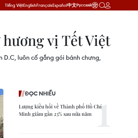
Tiếng Việt
English
Français
Español
中文
Русский
hương vị Tết Việt
on D.C, luôn cố gắng gói bánh chưng,
ĐỌC NHIỀU
Lượng kiều hối về Thành phố Hồ Chí
Minh giảm gần 23% sau nửa năm