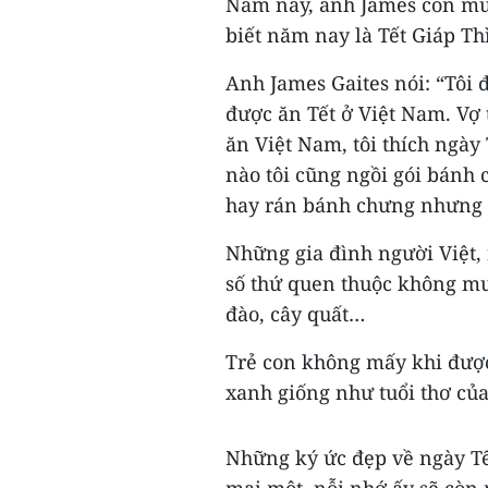
Năm nay, anh James còn mua
biết năm nay là Tết Giáp Th
Anh James Gaites nói: “Tôi
được ăn Tết ở Việt Nam. Vợ t
ăn Việt Nam, tôi thích ngày
nào tôi cũng ngồi gói bánh 
hay rán bánh chưng nhưng t
Những gia đình người Việt,
số thứ quen thuộc không mua
đào, cây quất…
Trẻ con không mấy khi đượ
xanh giống như tuổi thơ củ
Những ký ức đẹp về ngày Tế