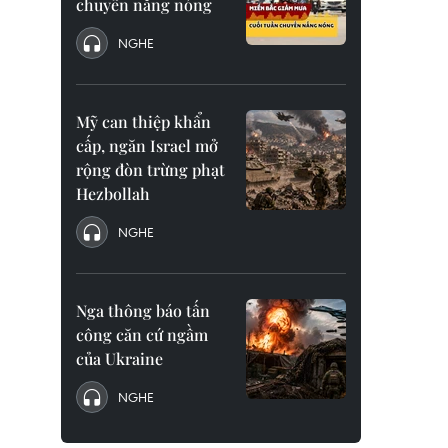
chuyển nắng nóng
NGHE
Mỹ can thiệp khẩn
cấp, ngăn Israel mở
rộng đòn trừng phạt
Hezbollah
NGHE
Nga thông báo tấn
công căn cứ ngầm
của Ukraine
NGHE