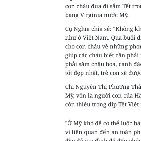
con cháu đưa đi sắm Tết tr
bang Virginia nước Mỹ.
Cụ Nghĩa chia sẻ: “Không k
như ở Việt Nam. Qua buổi đi
cho con cháu về những phon
giúp các cháu biết cần phải
phải sắm chậu hoa, cành đ
tốt đẹp nhất, trẻ con sẽ đư
Chị Nguyễn Thị Phương Thảo
Mỹ, vốn là người con của H
còn thiếu trong dịp Tết Việ
"Ở Mỹ khó để có thể luộc b
vì liên quan đến an toàn p
đầy đủ gia đình để đến chú