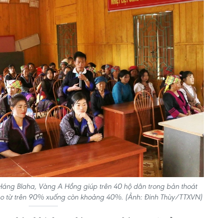
Háng Blaha, Vàng A Hồng giúp trên 40 hộ dân trong bản thoát
èo từ trên 90% xuống còn khoảng 40%. (Ảnh: Đinh Thùy/TTXVN)