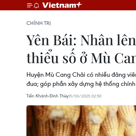
CHÍNH TRỊ
Yên Bái: Nhân lê
thiểu số ở Mù Ca
Huyện Mù Cang Chải có nhiều đảng viên 
đua; góp phần xây dựng hệ thống chính 
Tiến Khánh-Đinh Thùy
15/03/2025 02:50