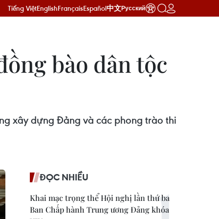
Tiếng Việt
English
Français
Español
中文
Русский
 đồng bào dân tộc
ong xây dựng Đảng và các phong trào thi
ĐỌC NHIỀU
Khai mạc trọng thể Hội nghị lần thứ ba
Ban Chấp hành Trung ương Đảng khóa