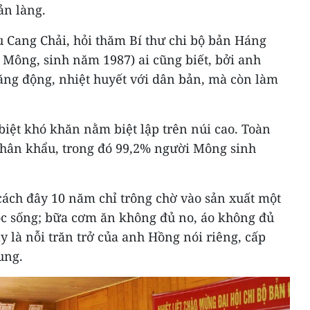
ản làng.
Cang Chải, hỏi thăm Bí thư chi bộ bản Háng
 Mông, sinh năm 1987) ai cũng biết, bởi anh
năng động, nhiệt huyết với dân bản, mà còn làm
iệt khó khăn nằm biệt lập trên núi cao. Toàn
nhân khẩu, trong đó 99,2% người Mông sinh
cách đây 10 năm chỉ trông chờ vào sản xuất một
uộc sống; bữa cơm ăn không đủ no, áo không đủ
 là nỗi trăn trở của anh Hồng nói riêng, cấp
ung.