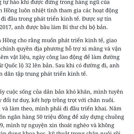
 tự hào khi được đứng trong hàng ngũ của
h Hồng luôn nhiệt tình tham gia các hoạt động
i đầu trong phát triển kinh tế. Được sự tín
017, anh được bầu làm Bí thư chi bộ bản.
 Hồng cho rằng muốn phát triển kinh tế, giao
n chính quyền địa phương hỗ trợ xi măng và vận
êm vật liệu, ngày công lao động để làm đường
ừ Quốc lộ 32 lên bản. Sau khi có đường đi, anh
 dân tập trung phát triển kinh tế.
ấy cuộc sống của dân bản khó khăn, mình tuyên
 đổi tư duy, kết hợp trồng trọt với chăn nuôi.
 và làm theo, mình phải đi đầu triển khai. Năm
ốn ngân hàng 50 triệu đồng để xây dựng chuồng
19, mình tự nguyện xin thoát nghèo và không
áp dụng khoa học, kỹ thuật trong chăn nuôi rồi