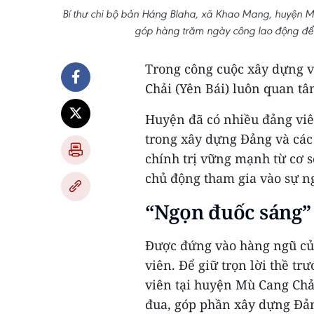
Bí thư chi bộ bản Háng Blaha, xã Khao Mang, huyện 
góp hàng trăm ngày công lao động để
Trong công cuộc xây dựng v
Chải (Yên Bái) luôn quan tâ
Huyện đã có nhiều đảng viên
trong xây dựng Đảng và các
chính trị vững mạnh từ cơ sở
chủ động tham gia vào sự n
“Ngọn đuốc sáng”
Được đứng vào hàng ngũ của
viên. Để giữ trọn lời thề t
viên tại huyện Mù Cang Chả
đua, góp phần xây dựng Đả