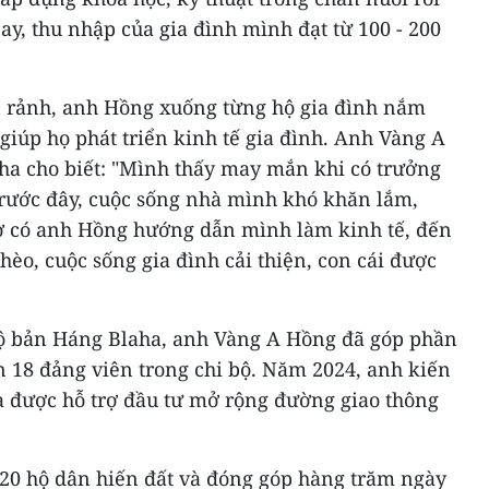
y, thu nhập của gia đình mình đạt từ 100 - 200
an rảnh, anh Hồng xuống từng hộ gia đình nắm
giúp họ phát triển kinh tế gia đình. Anh Vàng A
ha cho biết: "Mình thấy may mắn khi có trưởng
Trước đây, cuộc sống nhà mình khó khăn lắm,
ờ có anh Hồng hướng dẫn mình làm kinh tế, đến
èo, cuộc sống gia đình cải thiện, con cái được
bộ bản Háng Blaha, anh Vàng A Hồng đã góp phần
ên 18 đảng viên trong chi bộ. Năm 2024, anh kiến
à được hỗ trợ đầu tư mở rộng đường giao thông
20 hộ dân hiến đất và đóng góp hàng trăm ngày