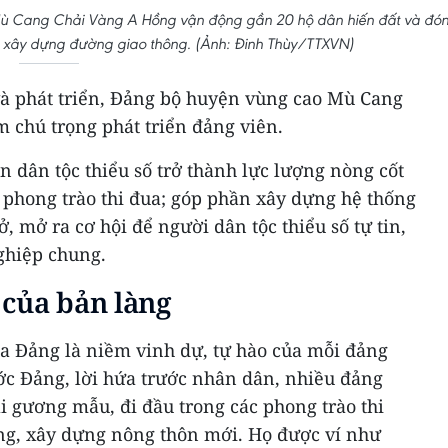
Mù Cang Chải Vàng A Hồng vận động gần 20 hộ dân hiến đất và đó
 xây dựng đường giao thông. (Ảnh: Đinh Thùy/TTXVN)
à phát triển, Đảng bộ huyện vùng cao Mù Cang
m chú trọng phát triển đảng viên.
 dân tộc thiểu số trở thành lực lượng nòng cốt
 phong trào thi đua; góp phần xây dựng hệ thống
, mở ra cơ hội để người dân tộc thiểu số tự tin,
ghiệp chung.
 của bản làng
 Đảng là niềm vinh dự, tự hào của mỗi đảng
rước Đảng, lời hứa trước nhân dân, nhiều đảng
i gương mẫu, đi đầu trong các phong trào thi
ng, xây dựng nông thôn mới. Họ được ví như