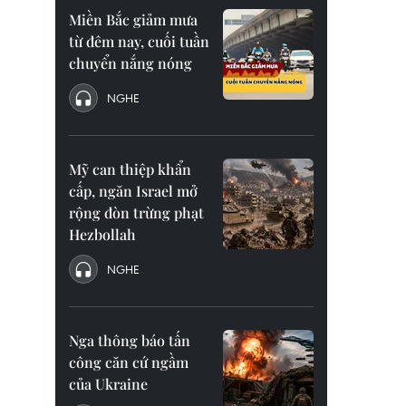
Miền Bắc giảm mưa
từ đêm nay, cuối tuần
chuyển nắng nóng
NGHE
Mỹ can thiệp khẩn
cấp, ngăn Israel mở
rộng đòn trừng phạt
Hezbollah
NGHE
Nga thông báo tấn
công căn cứ ngầm
của Ukraine