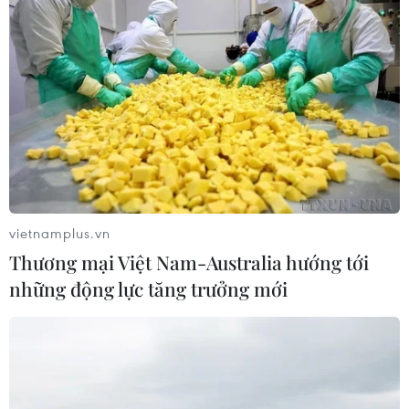
một sứ mệnh vô cùng ý nghĩa là tôn vinh, cổ vũ, khuyến
khích những đóng góp của nữ tri thức trong nghiên cứu
khoa học.
vietnamplus.vn
Thương mại Việt Nam-Australia hướng tới
những động lực tăng trưởng mới
Nỗ lực đảm bảo chất lượng giáo dục và kết