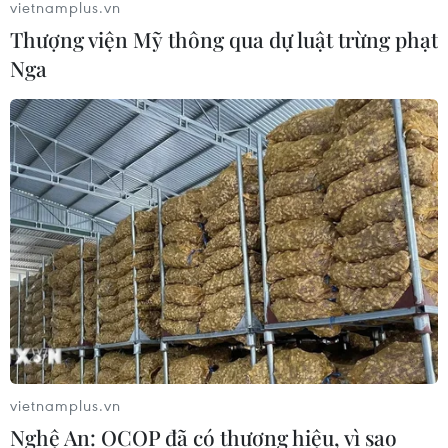
vietnamplus.vn
Thượng viện Mỹ thông qua dự luật trừng phạt
Nga
vietnamplus.vn
Nghệ An: OCOP đã có thương hiệu, vì sao