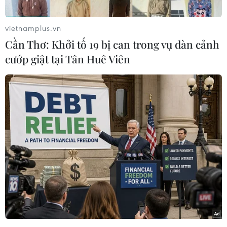
Chiều 14/6, tại Hà Nội, Hội Khuyến học Việt
vietnamplus.vn
Nam đã tổ chức lễ trao học bổng "Học không
Cần Thơ: Khởi tố 19 bị can trong vụ dàn cảnh
bao giờ cùng" lần thứ nhất, với sự tham dự của
cướp giật tại Tân Huê Viên
Phó Chủ tịch nước Đặng Thị Ngọc Thịnh cùng
đại diện lãnh đạo một số bộ, ban, ngành Trung
ương.
Phát biểu tại buổi lễ, Phó Chủ tịch nước Đặng
Thị Ngọc Thịnh đánh giá cao sáng kiến tổ chức
chương trình của Hội Khuyến học Việt Nam.
Đây là hoạt động có tính nhân văn sâu sắc đối
với phong trào học tập suốt đời theo lời dạy của
Bác, thiết thực đẩy mạnh thực hiện Chỉ thị 05-
CT/TW về học tập, làm theo tư tưởng, đạo đức,
phong cách Hồ Chí Minh, nhân dịp kỷ niệm 130