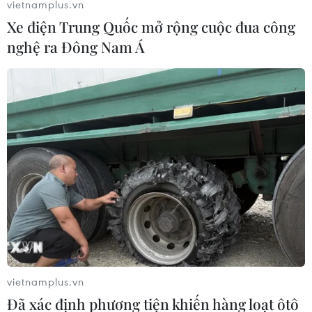
vietnamplus.vn
Xe điện Trung Quốc mở rộng cuộc đua công
nghệ ra Đông Nam Á
Lan tỏa phong trào học tiếng Việt trong
cộng đồng Việt Nam tại Áo
16/02/2020 03:14
Ngôn ngữ mẹ đẻ chính là nền tảng giúp các thế hệ
người Việt sinh ra và lớn lên tại Áo tìm hiểu về Tổ quốc
Việt Nam, khơi dậy tình yêu quê hương đất nước.
vietnamplus.vn
Đã xác định phương tiện khiến hàng loạt ôtô