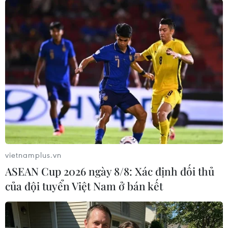
vẫn là học sinh chăm ngoan, học giỏi, vượt lên
số phận; những người công nhân ngày đêm lao
động vất vả nhưng vẫn nêu gương học hành
chăm chỉ; đó là các cô, chú, anh, chị người dân
tộc thiểu số nhưng cũng nhận thức rõ tác dụng
của việc học tập, áp dụng tri thức khoa học để
trở thành "người sản xuất giỏi" và nuôi dạy con
cái ăn học thành tài…
vietnamplus.vn
ASEAN Cup 2026 ngày 8/8: Xác định đối thủ
của đội tuyển Việt Nam ở bán kết