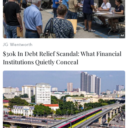
JG Wentworth
$30k In Debt Relief Scandal: What Financial
Institutions Quietly Conceal
#Học bổng
#Khuyến học
#Hội Khuyến học Việt Nam
#Học tập suốt đời