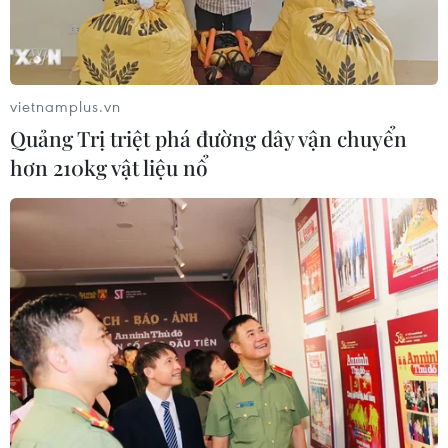
vietnamplus.vn
Quảng Trị triệt phá đường dây vận chuyển
hơn 210kg vật liệu nổ