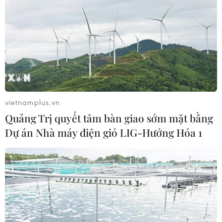
thúc năm học trước 15/7
03/06/2020 10:56
Việc dạy học trực tuyến đã giúp các trường rút ngắn
được thời gian thực dạy khi học sinh trở lại trường học
từ 3-6 tuần, chất lượng giáo dục cơ bản được đảm bảo.
vietnamplus.vn
Quảng Trị quyết tâm bàn giao sớm mặt bằng
Dự án Nhà máy điện gió LIG-Hướng Hóa 1