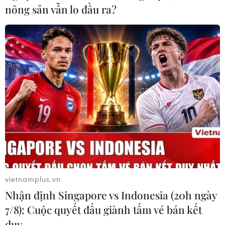
nông sản vẫn lo đầu ra?
vietnamplus.vn
Nhận định Singapore vs Indonesia (20h ngày
7/8): Cuộc quyết đấu giành tấm vé bán kết
TIN CÙNG CHUYÊN MỤC
duy …