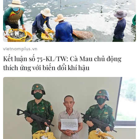
vietnamplus.vn
Kết luận số 75-KL/TW: Cà Mau chủ động
thích ứng với biến đổi khí hậu