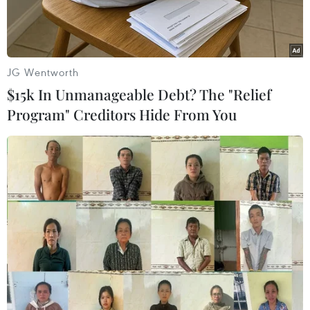
JG Wentworth
$15k In Unmanageable Debt? The "Relief
Program" Creditors Hide From You
Phó Chủ tịch nước Đặng Thị Ngọc Thịnh và nguyên Phó Chủ tịch
nước Nguyễn Thị Doan, Chủ tịch Hội Khuyến học Việt Nam trao
học bổng và giấy chứng nhận của Chương trình học bổng cho
những người lớn tuổi là tấm gương tự học xuất sắc. (Ảnh:
Thanh Tùng/TTXVN)