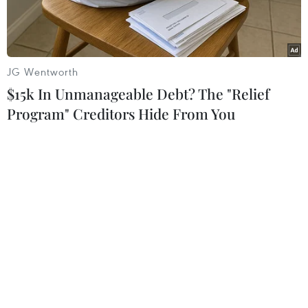
JG Wentworth
$15k In Unmanageable Debt? The "Relief
Program" Creditors Hide From You
Tòa tháp Bond Tower. (Nguồn: worldarchitecture.org)