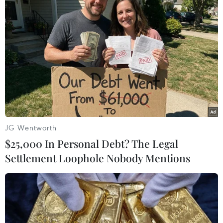
#nhà chọc trời
#Bond Tower
#The Kiss
Albania
Theo dõi VietnamPlus
JG Wentworth
$25,000 In Personal Debt? The Legal
Settlement Loophole Nobody Mentions
TIN LIÊN QUAN