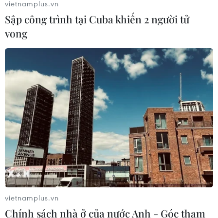
vietnamplus.vn
Sập công trình tại Cuba khiến 2 người tử
vong
vietnamplus.vn
Chính sách nhà ở của nước Anh - Góc tham