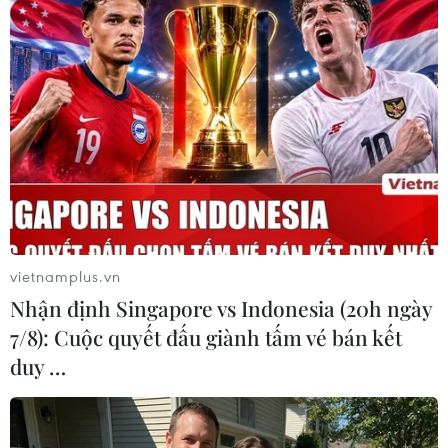
Nhóm nhà khoa học tính toán gần
1,1 triệu tòa nhà tại New York với
trọng lượng lên tới 762 triệu tấn là
một trong những nguyên nhân
khiến thành phố này sụt lún trung
bình khoảng 1-2mm/năm.
(Vietnam+)
vietnamplus.vn
Nhận định Singapore vs Indonesia (20h ngày
7/8): Cuộc quyết đấu giành tấm vé bán kết
duy …