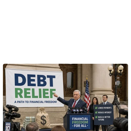
Tại thủ đô Tirana của Albania, nơi một loạt các
tòa tháp mới sắp xuất hiện sẽ sớm thay đổi
đường chân trời, các kiến ​​trúc sư lên kế hoạch
xây dựng một tòa tháp đôi chọc trời mới với
những đường cong độc đáo và thanh lịch như
động tác chân của một vũ công ballet, hay một
người phụ nữ đang ngả người đón nhận một nụ
hôn của người yêu.
Tòa tháp, có tên là Bond Tower, là một tòa phức
hợp cao 50 tầng, với kỳ vọng sẽ mang lại những
ảo ảnh về thị giác.
Do công ty kiến trúc Bồ Đào Nha OODA thiết kế,
tòa nhà chọc trời này sẽ gồm hai cấu trúc được
kết nối, tách ra một cách duyên dáng ở phần