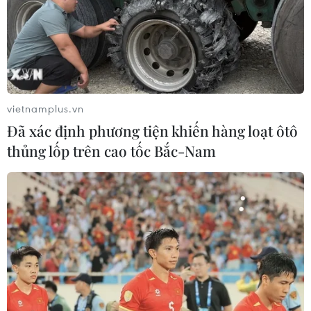
cao nhất Nhật Bản.
vietnamplus.vn
Đã xác định phương tiện khiến hàng loạt ôtô
thủng lốp trên cao tốc Bắc-Nam
Độc đáo tháp Steinway - tòa nhà chọc trời
mỏng nhất thế giới
18/08/2022 22:16