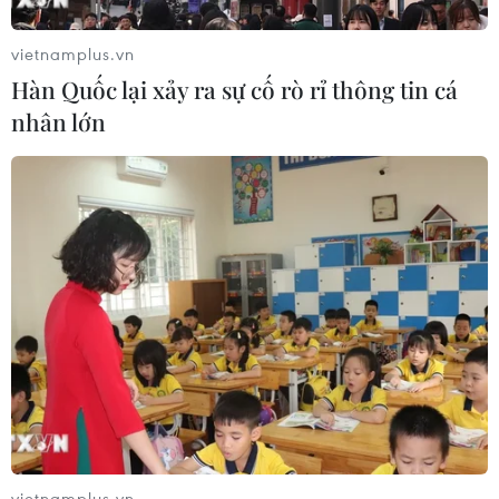
vietnamplus.vn
Hàn Quốc lại xảy ra sự cố rò rỉ thông tin cá
nhân lớn
vietnamplus.vn