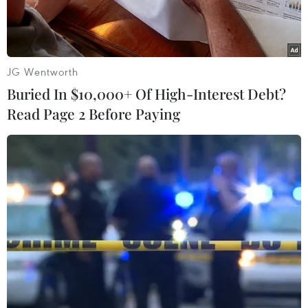
một trong những nguyên nhân khiến thành phố
này sụt lún trung bình khoảng 1-2mm/năm.
JG Wentworth
Buried In $10,000+ Of High-Interest Debt?
Read Page 2 Before Paying
Các tòa nhà chọc trời tại thành phố New York, Mỹ. (Ảnh:
Reuters)
New York - thành phố đông dân nhất nước Mỹ -