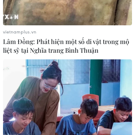
vietnamplus.vn
Lâm Đồng: Phát hiện một số di vật trong mộ
liệt sỹ tại Nghĩa trang Bình Thuận
Biến đổi khí hậu và ô nhiễm không khí có
thể giết chết hàng tỷ người
07/10/2022 08:05
Chuyên gia Nicholas Stern cảnh báo nếu chúng ta để
mức tăng nhiệt độ của Trái Đất từ 3-4 độ C sẽ gây thảm