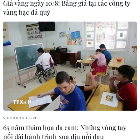
Giá vàng ngày 10/8: Bảng giá tại các công ty
10/10/2022 12:33
vàng bạc đá quý
Năm nước gồm Maldives, Tuvalu, quần đảo Marshall,
Nauru và Kiribati có thể trở thành nơi không thể sinh
sống được vào năm 2100, khiến 600.000 người dân
các nước này phải đi tị nạn liên quan khí hậu.
vietnamplus.vn
65 năm thảm họa da cam: Những vòng tay
nối dài hành trình xoa dịu nỗi đau