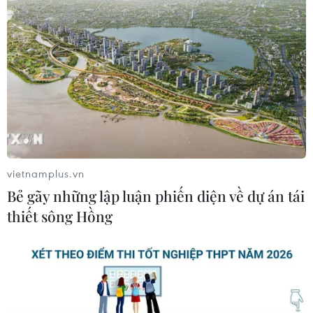
Quảng Trị: Mưa lớn gây ngập cục bộ,
tiềm ẩn nguy cơ lũ quét, sạt lở đất
09/08/2026 09:37
Từ 10-11/8, Bắc Bộ và Trung Bộ có
nơi nắng nóng gay gắt trên 37 độ C
09/08/2026 07:57
vietnamplus.vn
Bẻ gãy những lập luận phiến diện về dự án tái
thiết sông Hồng
Cháy rừng nghiêm trọng tại Canada,
cảnh báo lũ quét ở Đông Nam nước
Mỹ
09/08/2026 06:28