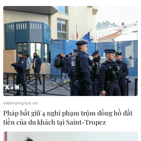
Mỹ phê duyệt cứu trợ khẩn cấp cho bang
New York do bão tuyết
27/12/2022 07:12
Sau trận bão tuyết kinh hoàng khiến ít nhất 27 người
thiệt mạng tại thành phố Buffalo và hàng chục nghìn
người lâm vào cảnh mất điện, Tổng thống Biden đã phê
duyệt hỗ trợ khẩn đối với bang New York.
vietnamplus.vn
Pháp bắt giữ 4 nghi phạm trộm đồng hồ đắt
tiền của du khách tại Saint-Tropez