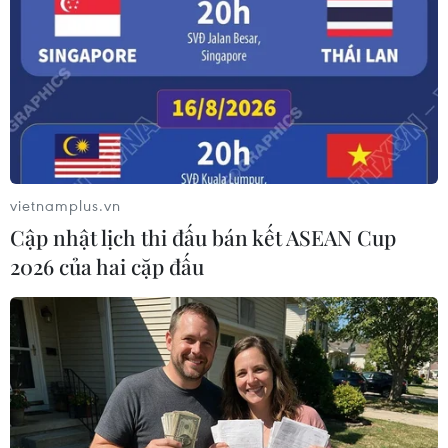
Bà nhấn mạnh cần hiểu được cách thức và lý do
cảnh quan đang thay đổi, đồng thời xác định
các khu vực dễ bị lũ lụt nhất để thực hiện các
bước chuẩn bị phù hợp nhằm giảm mực nước
biển dâng trong tương lai./.
(TTXVN/Vietnam+)
vietnamplus.vn
Cập nhật lịch thi đấu bán kết ASEAN Cup
2026 của hai cặp đấu