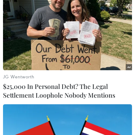
Theo dõi VietnamPlus
TIN CÙNG CHUYÊN MỤC
Chuyên gia Australia: Quan hệ Việt
Nam-Australia có độ tin cậy chính trị
JG Wentworth
cao
$25,000 In Personal Debt? The Legal
08/08/2026 05:27
Settlement Loophole Nobody Mentions
Đưa quan hệ Việt Nam-Australia phát
triển sâu sắc, thực chất, hiệu quả
hơn
08/08/2026 05:13