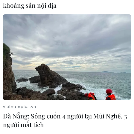
phóng ít nhất 1 tên lửa đạn đạo tầm
khoáng sản nội địa
ngắn
06/08/2026 09:41
Quân đội Hàn Quốc thông báo Triều
Tiên phóng vật thể chưa xác định
06/08/2026 08:31
Dấu mốc quan trọng trong quan hệ
Việt Nam-Australia
06/08/2026 08:29
vietnamplus.vn
Đà Nẵng: Sóng cuốn 4 người tại Mũi Nghê, 3
Hàn Quốc tăng cường giải pháp
người mất tích
ngăn chặn đánh bạc trực tuyến trong