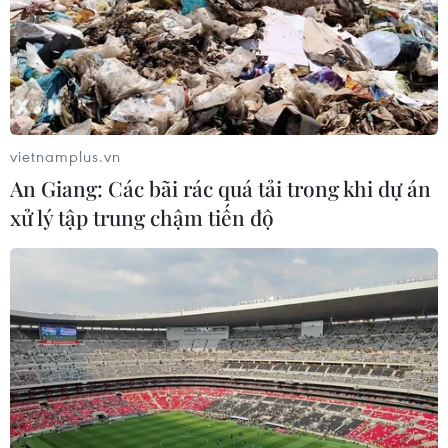
05/08/2026 05:58
Xem thêm
vietnamplus.vn
An Giang: Các bãi rác quá tải trong khi dự án
xử lý tập trung chậm tiến độ
CƠ QUAN CHỦ QUẢN: THÔNG TẤN XÃ VIỆT NAM
Tổng Biên tập: TRẦN TIẾN DUẨN
Phó Tổng Biên tập: NGUYỄN THỊ TÁM, KHÚC THANH
THỦY
Sở hữu trí tuệ
Quy định sử dụng
RSS
Hỗ trợ