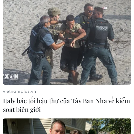
vietnamplus.vn
#Ấn Độ
#Tàu ngầm
#Kilo
#Lada
Italy bác tối hậu thư của Tây Ban Nha về kiểm
#Admiraltei verfi
Ấn Độ
Anh
Nga
soát biên giới