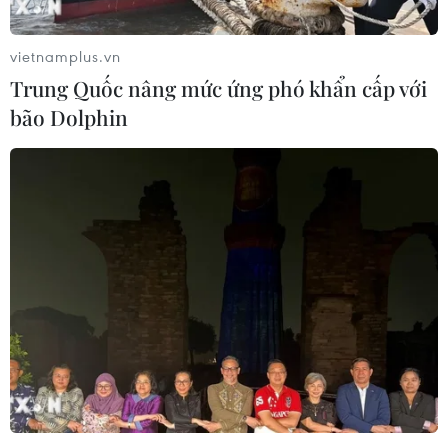
Mở ra giai đoạn triển khai thực chất
quan hệ giữa Việt Nam và Australia
vietnamplus.vn
07/08/2026 01:27
Trung Quốc nâng mức ứng phó khẩn cấp với
bão Dolphin
Ấn Độ thử thành công tên lửa đạn
đạo Agni-4, tầm bắn 4.000 km
06/08/2026 23:17
Hàn Quốc tái khẳng định mục tiêu
chung sống hòa bình với Triều Tiên
06/08/2026 15:33
Lở đất tại Philippines khiến ít nhất 4