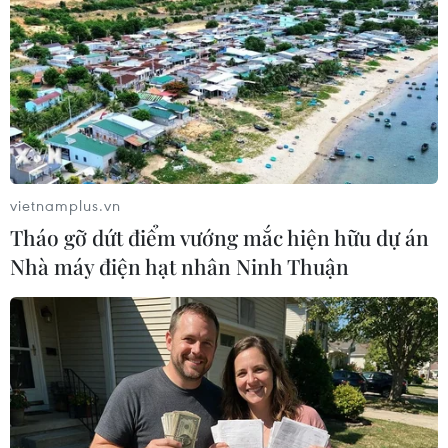
vietnamplus.vn
Tháo gỡ dứt điểm vướng mắc hiện hữu dự án
Nhà máy điện hạt nhân Ninh Thuận
An Giang: Thu giữ gần 1 tấn đường cát
nhập lậu từ Campuchia
31/05/2019 22:47