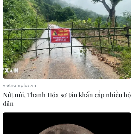
vietnamplus.vn
Nứt núi, Thanh Hóa sơ tán khẩn cấp nhiều hộ
dân