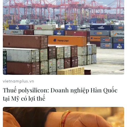
Cảnh báo thủ đoạn lừa đảo đưa lao
động thời vụ sang Hàn Quốc
06/08/2026 04:11
24 năm tù cho 2 vợ chồng tổ
chức “bay lắc” tại Hà Nội
06/08/2026 03:46
vietnamplus.vn
Thuế polysilicon: Doanh nghiệp Hàn Quốc
Khởi tố thêm 6 đối tượng vụ lập
tại Mỹ có lợi thế
khống hồ sơ bảo hiểm y tế ở Đắk Lắk
05/08/2026 14:55