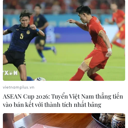
#Bộ đội Biên phòng tỉnh An Giang
#Kho bạc Nhà nước
#Biên giới Campuchia
#Tiền thật
#Phòng chống ma túy
An Giang
Theo dõi VietnamPlus
vietnamplus.vn
ASEAN Cup 2026: Tuyển Việt Nam thẳng tiến
vào bán kết với thành tích nhất bảng
TIN LIÊN QUAN