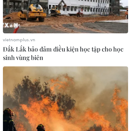
vietnamplus.vn
Đắk Lắk bảo đảm điều kiện học tập cho học
sinh vùng biên
TIN CÙNG CHUYÊN MỤC
Bế mạc Hội thi lực lượng tham gia
bảo vệ an ninh, trật tự ở cơ sở giỏi
toàn quốc
07/08/2026 15:57
Khởi tố, truy nã 3 đối tượng hoạt