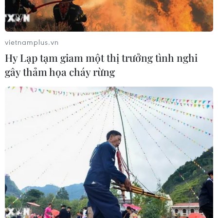
động nhằm lật đổ chính quyền nhân
dân
07/08/2026 13:51
vietnamplus.vn
Hy Lạp tạm giam một thị trưởng tình nghi
Bảo mẫu tại cơ sở mầm non thừa
gây thảm họa cháy rừng
nhận hành vi bạo hành hai trẻ
07/08/2026 12:27
Phát hiện đối tượng tàng trữ trái
phép vũ khí quân dụng
07/08/2026 12:25
Tây Ninh cảnh báo giả mạo cơ quan
đăng ký kinh doanh để lừa đảo