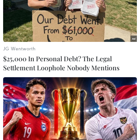
Lực lượng chức năng tỉnh An Giang phát hiện một số
đối tượng vác hàng hóa qua biên giới từ hướng
Campuchia về Việt Nam, thu giữ 18 bao đường cát
trắng (loại 50 kg/1 bao).
JG Wentworth
$25,000 In Personal Debt? The Legal
Settlement Loophole Nobody Mentions