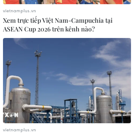
vietnamplus.vn
Xem trực tiếp Việt Nam-Campuchia tại
ASEAN Cup 2026 trên kênh nào?
An Giang: Bắt giữ thuyền máy vận chuyển
470.000 USD qua biên giới
25/06/2019 02:50
Đội Đặc nhiệm thuộc Phòng Phòng, chống ma túy và tội
phạm vừa phối hợp với Đồn Biên phòng Vĩnh Nguơn
phát hiện và bắt giữ một vụ vận chuyển 470.000 USD từ
Campuchia về Việt Nam.
vietnamplus.vn