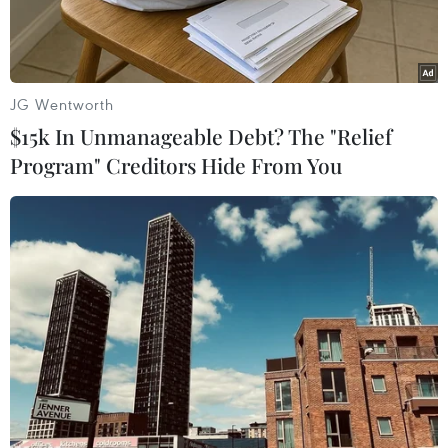
JG Wentworth
$15k In Unmanageable Debt? The "Relief
Program" Creditors Hide From You
Toàn bộ tang vật thu giữ được ngày 24/6. (Ảnh: Công
Mạo/TTXVN)
Ngày 28/6, Đại tá Nguyễn Thượng Lễ, Chỉ huy
trưởng Bộ Chỉ huy Bộ đội Biên phòng tỉnh An
Giang, cho biết qua thẩm định, cơ quan chức