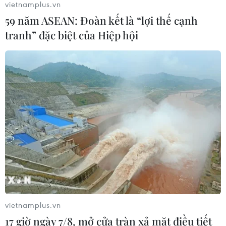
vietnamplus.vn
04/08/2026 14:34
59 năm ASEAN: Đoàn kết là “lợi thế cạnh
tranh” đặc biệt của Hiệp hội
Xem thêm
CƠ QUAN CHỦ QUẢN: THÔNG TẤN XÃ VIỆT NAM
Tổng Biên tập: TRẦN TIẾN DUẨN
Phó Tổng Biên tập: NGUYỄN THỊ TÁM, KHÚC THANH
THỦY
vietnamplus.vn
Sở hữu trí tuệ
Quy định sử dụng
17 giờ ngày 7/8, mở cửa tràn xả mặt điều tiết
RSS
Hỗ trợ