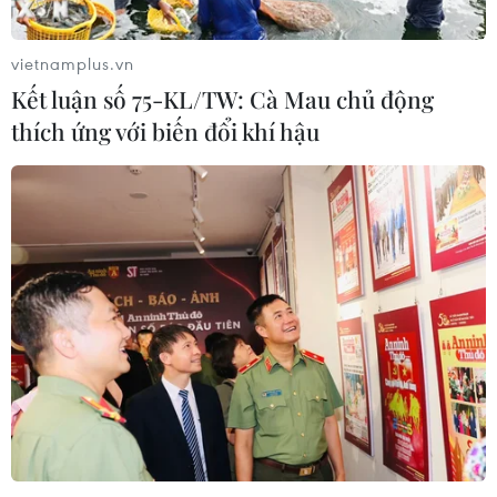
vietnamplus.vn
Kết luận số 75-KL/TW: Cà Mau chủ động
thích ứng với biến đổi khí hậu