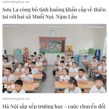
vietnamplus.vn
Thuận đến Cà Mau, khu vực giữa và Nam Biển Đông có
Sơn La công bố tình huống khẩn cấp về thiên
gió Tây đến Tây Nam mạnh cấp 5, có lúc cấp 6, giật
tai với hai xã Muổi Nọi, Nậm Lầu
cấp 7-8. Sóng biển cao 2-3m; biển động.
vietnamplus.vn
Hà Nội sắp xếp trường học - cuộc chuyển đổi