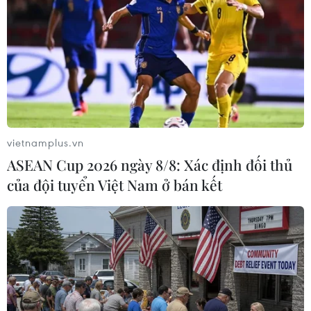
mưa rất to và rải rác có dông. Gió tây cấp 2-3.
Trong cơn dông có khả năng xảy ra lốc, sét và
gió giật mạnh. Độ ẩm từ 70-98%. Nhiệt độ thấp
nhất từ 23-26 độ C; cao nhất từ 28-31 độ C./.
(TTXVN/Vietnam+)
vietnamplus.vn
ASEAN Cup 2026 ngày 8/8: Xác định đối thủ
của đội tuyển Việt Nam ở bán kết