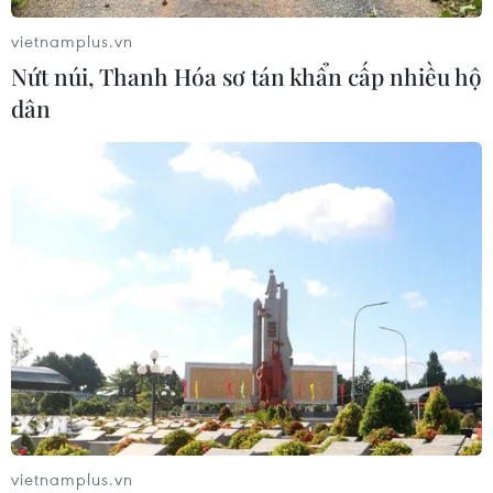
vietnamplus.vn
Nứt núi, Thanh Hóa sơ tán khẩn cấp nhiều hộ
Lào Cai khẩn trương tìm kiếm 2
dân
người mất tích do mưa lũ
07/08/2026 03:04
Khẩn trương phân luồng giao thông
sau vụ sạt lở trên tuyến ĐT161 ở Lào
Cai
07/08/2026 02:37
Thời tiết ngày 7/8: Bắc Bộ và Bắc
Trung Bộ giảm mưa về đêm, cục bộ
có mưa to
vietnamplus.vn