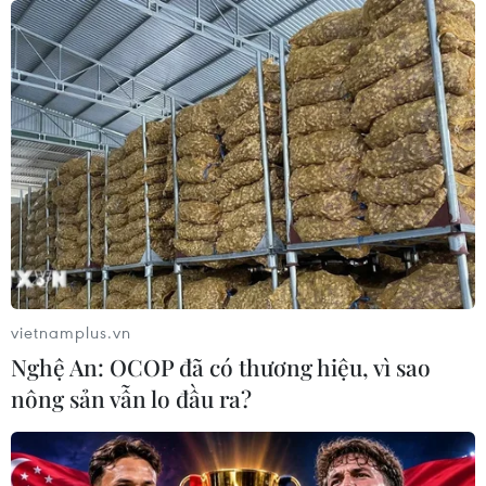
Quảng Trị quyết tâm bàn giao sớm
mặt bằng Dự án Nhà máy điện gió
LIG-Hướng Hóa 1
08/08/2026 02:33
Áp thấp nhiệt đới đổi hướng trên
vùng biển phía Đông khu vực vịnh
Bắc Bộ
07/08/2026 23:29
vietnamplus.vn
Nghệ An: OCOP đã có thương hiệu, vì sao
Campuchia nỗ lực bảo tồn động vật
nông sản vẫn lo đầu ra?
hoang dã trước nguy cơ tuyệt chủng
07/08/2026 22:45