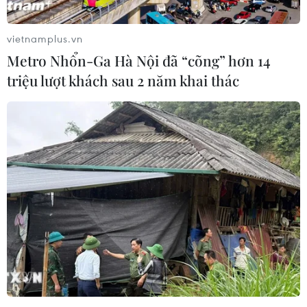
vietnamplus.vn
Metro Nhổn-Ga Hà Nội đã “cõng” hơn 14
triệu lượt khách sau 2 năm khai thác
Cảnh báo sóng to, gió lớn ở vùng biển
Bình Thuận đến Cà Mau
14/09/2019 12:34
Trong đêm 14/9 và ngày 15/9, ở vùng biển từ Bình