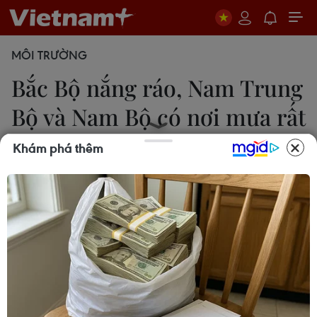
MÔI TRƯỜNG
Bắc Bộ nắng ráo, Nam Trung
Bộ và Nam Bộ có nơi mưa rất
to
Khám phá thêm
VH
15/09/2019 23:49
Các tỉnh Khánh Hòa, Ninh Thuận, Bình Thuận, khu
vực Nam Tây Nguyên và Nam Bộ mưa vừa, có nơi
mưa to đến rất to và dông, đề phòng nguy cơ xảy
ra lũ cục bộ, lũ quét và sạt lở đất.