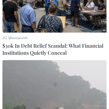
#Dự báo thời tiết
#Mưa lớn
#Lũ quét
#Sạt lở
#Nắng nóng
#Ngập lụt
#Thiên tai
JG Wentworth
$30k In Debt Relief Scandal: What Financial
Theo dõi VietnamPlus
Institutions Quietly Conceal
TIN LIÊN QUAN