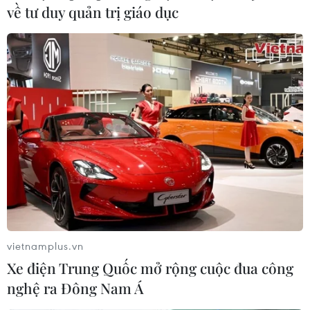
Thời tiết cuối tuần: Hà Nội nóng 36 độ C,
về tư duy quản trị giáo dục
trên biển đề phòng lốc xoáy
15/09/2019 00:04
Trong ngày và đêm 15/9, ở vùng biển từ Bình Thuận
đến Cà Mau, khu vực giữa và Nam Biển Đông có mưa
rào và dông.
vietnamplus.vn
Xe điện Trung Quốc mở rộng cuộc đua công
nghệ ra Đông Nam Á