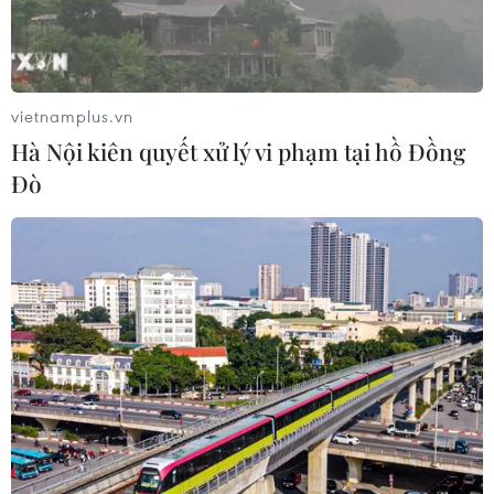
vietnamplus.vn
Hà Nội kiên quyết xử lý vi phạm tại hồ Đồng
Đò
Trung Bộ, Tây Nguyên và Nam Bộ mưa to,
có nguy cơ xảy ra lũ quét
14/09/2019 07:38
Một số sông ở các tỉnh Đắk Lắk, Đắk Nông, Lâm Đồng
và miền Đông Nam Bộ có khả năng xuất hiện lũ, đỉnh lũ
các sông ở Đắk Nông, Lâm Đồng có khả năng lên mức
báo động 2-3.