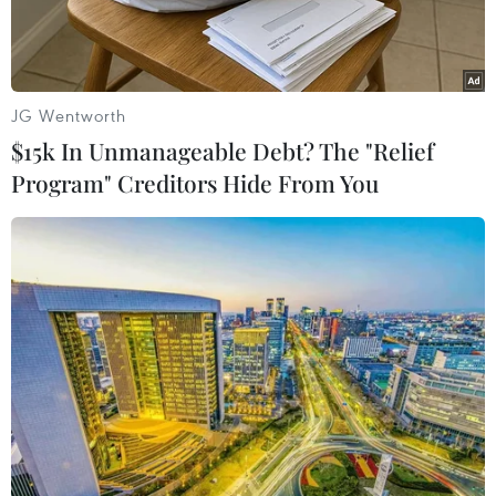
JG Wentworth
$15k In Unmanageable Debt? The "Relief
Program" Creditors Hide From You
Các vùng trũng ở Nam Trung Bộ, Nam Tây Nguyên và Nam Bộ
cần đề phòng lũ cục bộ. Ảnh minh họa. (Nguồn: TTXVN)
Trung tâm Dự báo Khí tượng Thủy văn Quốc gia
cho biết, do ảnh hưởng của dải hội tụ nhiệt đới
có trục ở khoảng 14-17 độ Vĩ Bắc kết hợp với gió