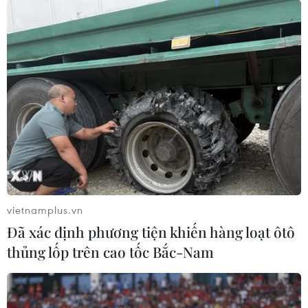
Nam Tây Nguyên và Nam Bộ có nơi mưa
rất to, nguy cơ lũ cục bộ
15/09/2019 10:14
Trong đêm 15 và ngày 16/9, khu vực Nam Tây Nguyên
có mưa, mưa vừa, có nơi mưa to; Nam Bộ có mưa vừa,
mưa to, có nơi mưa rất to với lượng mưa phổ biến 40-
70mm/24 giờ.
vietnamplus.vn
Đã xác định phương tiện khiến hàng loạt ôtô
thủng lốp trên cao tốc Bắc-Nam