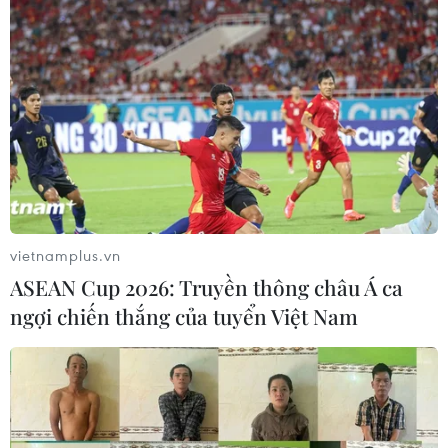
Vẫn có 1-3 cơn bão ảnh hưởng trực tiếp
đến đất liền Việt Nam
15/09/2019 10:41
vietnamplus.vn
Từ nay đến cuối năm 2019 khả năng mật độ bão hoạt
ASEAN Cup 2026: Truyền thông châu Á ca
động trên khu vực Biển Đông ở mức ít hơn trung bình
ngợi chiến thắng của tuyển Việt Nam
nhiều năm (khoảng 3-5 cơn), trong đó có khoảng 1-3 cơn
ảnh hưởng trực tiếp đến đất liền Việt Nam.