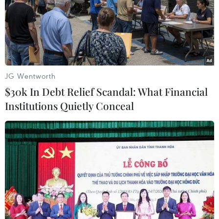
JG Wentworth
$30k In Debt Relief Scandal: What Financial
Institutions Quietly Conceal
BTS xác lập kỷ lục mới trên xếp hạng
Billboard ''Social 50''
04/02/2020 12:13
Nhóm nhạc nổi tiếng của Hàn Quốc BTS vừa xác lập kỷ
lục mới khi nắm giữ vị trí số một bảng xếp hạng
Billboard "Social 50" (Mỹ) trong thời gian dài nhất.