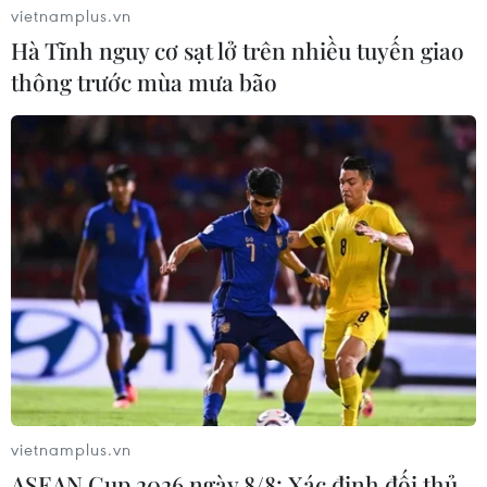
vietnamplus.vn
Hà Tĩnh nguy cơ sạt lở trên nhiều tuyến giao
thông trước mùa mưa bão
Nhiều nghệ sỹ trên thế giới phải nhập
viện do COVID-19
30/03/2020 06:29
Giọng ca hàng đầu thế giới về nhạc thính phòng
Placido Domingo là một trong những nghệ sỹ tiếp theo
phải nhập viện điều trị do dịch bệnh viêm đường hô
hấp cấp COVID-19.
vietnamplus.vn
ASEAN Cup 2026 ngày 8/8: Xác định đối thủ