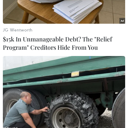
JG Wentworth
$15k In Unmanageable Debt? The "Relief
Program" Creditors Hide From You
(Nguồn: AFP/Getty Images)
Ngày 10/6, Ban tổ chức giải thưởng Grammy
thông sẽ siết chặt các quy định liên quan đến đề
cử, đồng thời khẳng định sự kiện thường niên