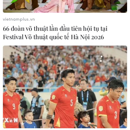
Người thầy, người cha và quê hương
cùng xuất hiện trong concert của
Hương Tràm
vietnamplus.vn
02/08/2026 01:01
66 đoàn võ thuật lần đầu tiên hội tụ tại
Festival Võ thuật quốc tế Hà Nội 2026
VPBank đồng tổ chức và là nhà tài
trợ chính BIGBANG World Tour tại
Việt Nam
29/07/2026 07:10
Dòng chảy văn hóa truyền thống
trong 'Lý Ngựa ô Huế' phiên bản
'vượt chông gai"
29/07/2026 03:16
"Giữ trọn lời thề" - Khúc tri ân những