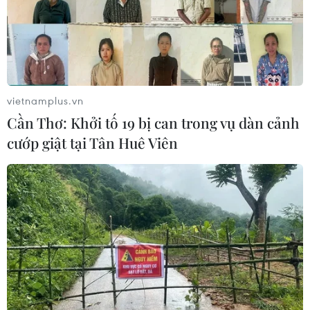
'Giai điệu vượt thời gian': Không gian
nghệ thuật đề cao quyền tác giả âm
nhạc
28/06/2026 01:40
vietnamplus.vn
Cần Thơ: Khởi tố 19 bị can trong vụ dàn cảnh
Hai nhạc sỹ Giáng Son và Nguyễn
cướp giật tại Tân Huê Viên
Vĩnh Tiến thắng vụ kiện bản quyền
'Giấc mơ trưa'
26/06/2026 10:16
Anh tài Đinh Mạnh Ninh: Trong âm
nhạc và ngoài đời, tôi có 2 nhân cách
khác nhau
25/06/2026 02:06