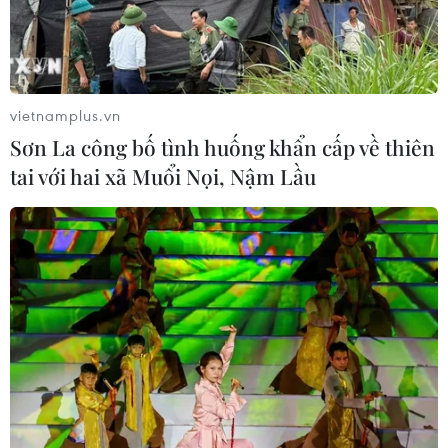
TIN CÙNG CHUYÊN MỤC
vietnamplus.vn
Sơn La công bố tình huống khẩn cấp về thiên
Buổi hòa nhạc kéo dài 639 năm vừa
tai với hai xã Muổi Nọi, Nậm Lầu
mới hoàn thành 4% hành trình
06/08/2026 11:54
Chương trình nghệ thuật 'Giai điệu
Tổ quốc' - Khắc họa một Việt Nam
vươn mình
03/08/2026 15:58