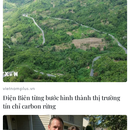
Lễ trao giải hàng năm thu hút hàng chục triệu
lượt xem trên toàn thế giới./.
(TTXVN/Vietnam+)
vietnamplus.vn
Điện Biên từng bước hình thành thị trường
tín chỉ carbon rừng