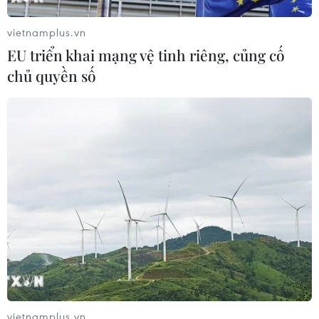
Xem thêm
vietnamplus.vn
EU triển khai mạng vệ tinh riêng, củng cố
chủ quyền số
CƠ QUAN CHỦ QUẢN: THÔNG TẤN XÃ VIỆT NAM
Tổng Biên tập: TRẦN TIẾN DUẨN
Phó Tổng Biên tập: NGUYỄN THỊ TÁM, KHÚC THANH
THỦY
Sở hữu trí tuệ
Quy định sử dụng
RSS
Hỗ trợ
Ngôn ngữ
TTXVN
vietnamplus.vn