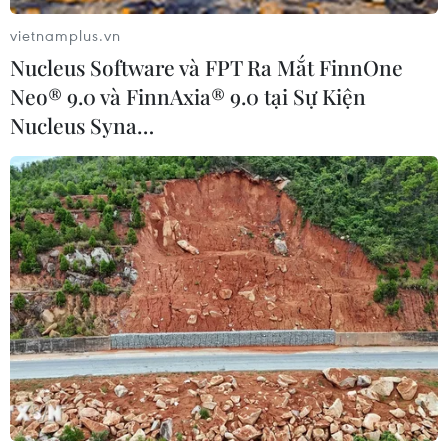
Vĩnh biệt huyền thoại nhạc đồng quê
vietnamplus.vn
Kenny Rogers
Nucleus Software và FPT Ra Mắt FinnOne
21/03/2020 07:54
Neo® 9.0 và FinnAxia® 9.0 tại Sự Kiện
Với giọng ca trầm ấm rất cuốn hút, Kenny Rogers là một
Nucleus Syna…
trong những nghệ sĩ có sản phẩm âm nhạc bán chạy
nhất mọi thời đại, với hơn 120 đĩa đơn ăn khách.