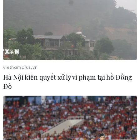
vietnamplus.vn
Hà Nội kiên quyết xử lý vi phạm tại hồ Đồng
Đò