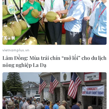
Billie Eilish 'đại thắng' tại lễ trao
vietnamplus.vn
giải Grammy lần thứ 62
Lâm Đồng: Mùa trái chín “mở lối” cho du lịch
27/01/2020 08:40
nông nghiệp La Dạ
Với "When We All Fall Asleep, Where Do We Go”, Billie
Eilish đã trở thành nghệ sỹ đơn trẻ nhất từng đạt giải
Album của Năm khi mới chỉ 18 tuổi, vượt qua kỷ lục
trước đó của Taylor Swift.