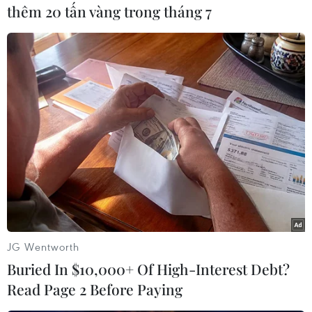
thêm 20 tấn vàng trong tháng 7
JG Wentworth
Trang nhất tờ Rodong Sinmun đưa đậm nét về Chủ tịch Kim
Buried In $10,000+ Of High-Interest Debt?
Jong-un đến Việt Nam.
Read Page 2 Before Paying
Tuần này giới quan sát kỳ vọng hai ông sẽ tập