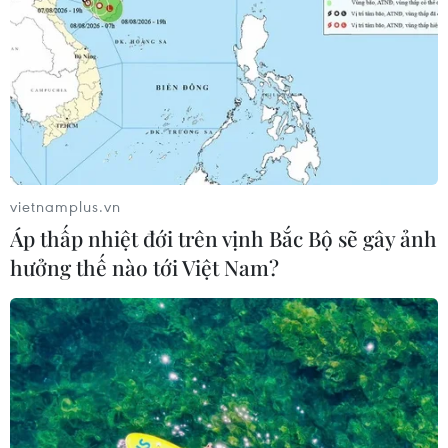
vietnamplus.vn
Áp thấp nhiệt đới trên vịnh Bắc Bộ sẽ gây ảnh
hưởng thế nào tới Việt Nam?