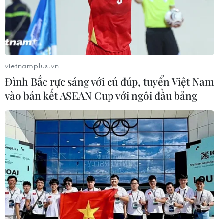
Theo thông báo của Nhà Trắng, hai nhà lãnh đạo Mỹ
và Triều Tiên sẽ chào hỏi nhau vào lúc 18 giờ 30 (giờ Hà
Nội) tại khách sạn Sofitel Legend Metropole ở Hà Nội.
vietnamplus.vn
Đình Bắc rực sáng với cú đúp, tuyển Việt Nam
vào bán kết ASEAN Cup với ngôi đầu bảng
Ông Trump khen ông Kim trong cuộc gặp