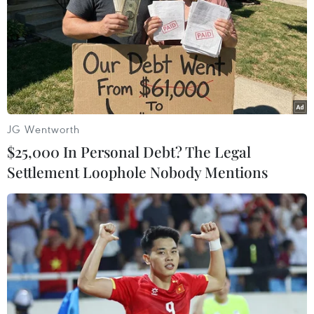
TIN LIÊN QUAN
JG Wentworth
$25,000 In Personal Debt? The Legal
Settlement Loophole Nobody Mentions
Thượng đỉnh Mỹ-Triều: Hai lãnh đạo có
cuộc gặp đầu tiên vào chiều nay
27/02/2019 01:25