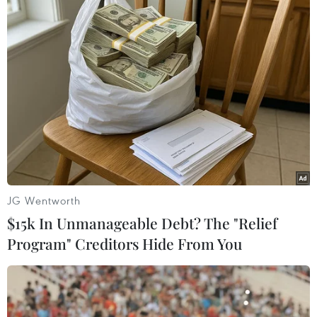
nồng nhiệt ra sao. Tờ Rodong Sinmun thì dành
cả trang nhất để đưa tin về chuyến đi của ông
Kim. Tờ báo đăng nhiều bài viết và bức ảnh về
chuyến đi trong các trang trong, cho thấy các
hoạt động của Chủ tịch Kim trong ngày đầu tiên
ở Hà Nội, bên cạnh các phản ứng từ phía Hà Nội
và Bình Nhưỡng./.
(Vietnam+)
JG Wentworth
$15k In Unmanageable Debt? The "Relief
Program" Creditors Hide From You