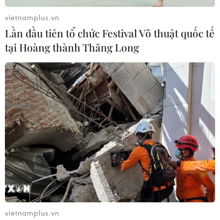
vietnamplus.vn
Lần đầu tiên tổ chức Festival Võ thuật quốc tế
Chủ tịch Triều Tiên tiến hành họp chiến
tại Hoàng thành Thăng Long
lược với các nhà đàm phán
27/02/2019 01:52
Ông Kim Jong-un đã lắng nghe báo cáo chi tiết về cuộc
tiếp xúc giữa các phái đoàn làm việc do Mỹ và Triều
Tiên cử tới Hà Nội nhằm giúp thượng đỉnh Mỹ-Triều lần
hai thành công.
vietnamplus.vn