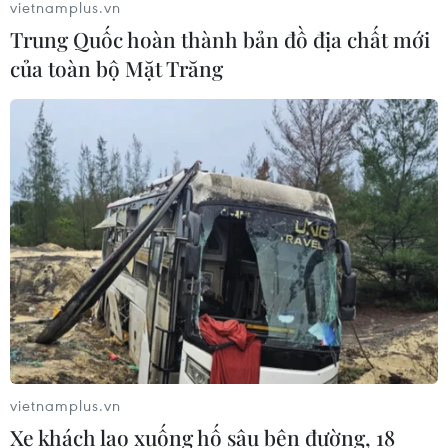
vietnamplus.vn
07/08/2026 04:28
Trung Quốc hoàn thành bản đồ địa chất mới
của toàn bộ Mặt Trăng
Mở ra giai đoạn triển khai thực chất
quan hệ giữa Việt Nam và Australia
07/08/2026 01:27
Ấn Độ thử thành công tên lửa đạn
đạo Agni-4, tầm bắn 4.000 km
06/08/2026 23:17
Hàn Quốc tái khẳng định mục tiêu
chung sống hòa bình với Triều Tiên
vietnamplus.vn
06/08/2026 15:33
Xe khách lao xuống hố sâu bên đường, 18