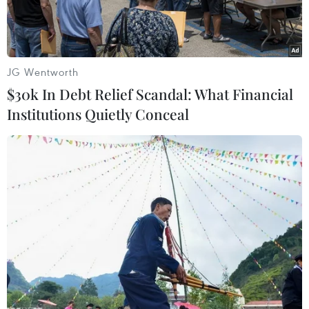
JG Wentworth
$30k In Debt Relief Scandal: What Financial
Institutions Quietly Conceal
Khác với thông lệ, báo chí Triều Tiên đã đưa tin rất sát về
chuyến đi của Chủ tịch Kim Jong un tới Việt Nam. (Nguồn:
Yonhap)
Yonhap hôm 27/2 cho biết truyền thông Triều
Tiên đã đưa tin về chuyến đi của Chủ tịch Kim
Jong-un tới Việt Nam.
Cụ thể hãng thông tấn Trung ương Triều Tiên