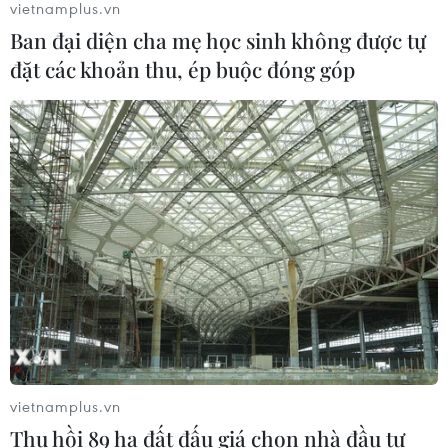
vietnamplus.vn
Ban đại diện cha mẹ học sinh không được tự
đặt các khoản thu, ép buộc đóng góp
CƠ QUAN CHỦ QUẢN: THÔNG TẤN XÃ VIỆT NAM
Tổng Biên tập: TRẦN TIẾN DUẨN
Phó Tổng Biên tập: NGUYỄN THỊ TÁM, KHÚC THANH
THỦY
Sở hữu trí tuệ
Quy định sử dụng
RSS
Hỗ trợ
Ngôn ngữ
TTXVN
Dịch vụ tin
Quảng cáo
Liên hệ
vietnamplus.vn
Thu hồi 89 ha đất đấu giá chọn nhà đầu tư