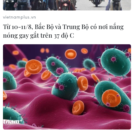
vietnamplus.vn
Từ 10-11/8, Bắc Bộ và Trung Bộ có nơi nắng
nóng gay gắt trên 37 độ C
Từ đêm 12/6, rãnh áp thấp gây mưa lớn
diện rộng ở phía Bắc
12/06/2017 10:36
Theo Trung tâm Dự báo Khí tượng Thủy văn Trung ương,
rãnh áp thấp có trục qua Bắc Bộ đang có xu hướng hoạt