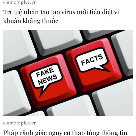
vietnamplus.vn
động mạnh dần lên, từ đêm 12-15/6, ở Bắc Bộ và Thanh
Hóa có mưa, mưa vừa, vùng núi mưa to.
Trí tuệ nhân tạo tạo virus mới tiêu diệt vi
khuẩn kháng thuốc
Cơn bão nhiệt đới Merbok đổ bộ vào Hong
vietnamplus.vn
Pháp cảnh giác nguy cơ thao túng thông tin
Kong mạnh tới cấp 8