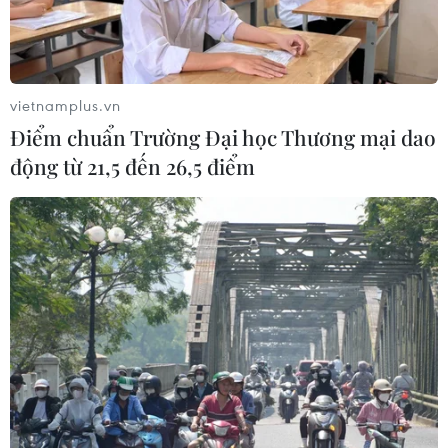
vietnamplus.vn
Điểm chuẩn Trường Đại học Thương mại dao
động từ 21,5 đến 26,5 điểm
Bão số 1 hướng về Trung Quốc, Bắc Bộ đề
phòng mưa dông, gió giật
12/06/2017 08:22
Trung tâm Dự báo Khí tượng Thủy văn Trung ương nhận
định từ ngày 13-21/6, các tỉnh Bắc Bộ sẽ có mưa rào và
rải rác có dông, tập trung chính trong khoảng chiều tối
và đêm.