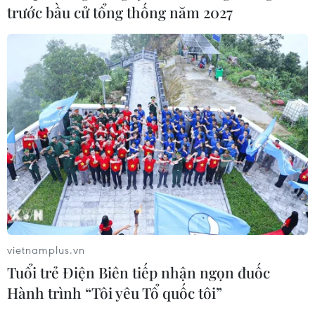
trước bầu cử tổng thống năm 2027
12/06/2017 23:27
Trung tâm Khí tượng Hong Kong (Trung Quốc) đã nâng
cảnh báo bão nhiệt đới Merbok lên cấp 8, nhiều chuyến
bay đã bị hủy và hàng trăm chuyến bay bị hoãn để
đảm bảo an toàn.
vietnamplus.vn
Tuổi trẻ Điện Biên tiếp nhận ngọn đuốc
Hành trình “Tôi yêu Tổ quốc tôi”