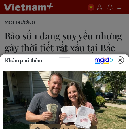
MÔI TRƯỜNG
Bão số 1 đang suy yếu nhưng
gây thời tiết rất xấu tại Bắc
Bộ
Khám phá thêm
Minh Nguyệt
12/06/2017 23:52
Thời tiết ở các tỉnh Bắc Bộ chuyển xấu, mưa xuất
hiện trên diện rộng, vùng núi khả năng có những
điểm mưa to, kèm nguy cơ dông sét và gió giật
mạnh.