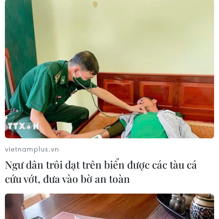
#Máy hút ẩm
#Dự báo thời tiết
#Bão số 1
#Bão nhiệt đới
#Mưa dông
#Rãnh áp thấp
#Mưa rào
#Gió giật
#Tin tức
#Tin tức mới nhất
#Tin tức 24h
#Tin tức mới nhất trong ngày
#Tin tức thời sự
#Tin tức hot
#Tin tức an ninh
#An ninh
#An ninh Nghệ An
#Thời sự
#Thời sự hôm nay
#Bản tin thời sự
#Tội phạm
vietnamplus.vn
#Truy nã
#Tội phạm hình sự
#Hình sự
Ngư dân trôi dạt trên biển được các tàu cá
TP. Hà Nội
cứu vớt, đưa vào bờ an toàn