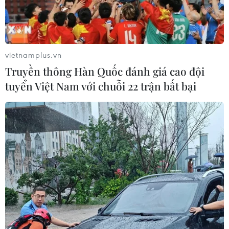
Gỡ khó khăn triển khai dự án trọng
điểm quốc gia hồ Ka Pét
07/08/2026 11:24
vietnamplus.vn
Truyền thông Hàn Quốc đánh giá cao đội
Indonesia nỗ lực khống chế cháy
tuyển Việt Nam với chuỗi 22 trận bất bại
rừng tại Vườn Quốc gia Núi Bromo
07/08/2026 10:56
Thụy Sĩ khó đạt mục tiêu giảm phát
thải khí nhà kính vào năm 2030
07/08/2026 09:42
Bão Dolphin càn quét các đảo miền