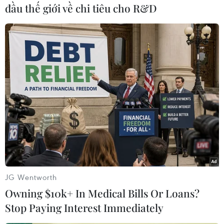
Thành phố Hồ Chí Minh, Cần Thơ, Cà Mau, Vũng
đầu thế giới về chi tiêu cho R&D
Tàu nhiệt độ 34-35 độ C.
Trên biển, hai huyện đảo Hoàng Sa và Trường
Sa gió cấp 5, mưa giảm xuống còn vài nơi, tầm
nhìn xa trên 10km./.
(TTXVN/Vietnam+)
JG Wentworth
Owning $10k+ In Medical Bills Or Loans?
Stop Paying Interest Immediately