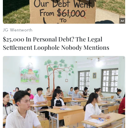
JG Wentworth
$25,000 In Personal Debt? The Legal
Settlement Loophole Nobody Mentions
Ảnh minh họa. (Nguồn: TTXVN)
Theo Trung tâm Dự báo Khí tượng Thủy văn
Trung ương, đêm 12/6, bão số 1 đã đổ bộ vào
tỉnh Quảng Đông (Trung Quốc).