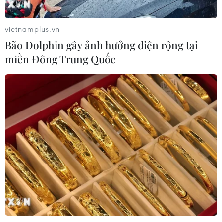
Nam Nhật Bản, sân bay Okinawa
phải đóng cửa
vietnamplus.vn
07/08/2026 09:10
Bão Dolphin gây ảnh hưởng diện rộng tại
miền Đông Trung Quốc
Từ ngày 9/8, cảnh báo nắng nóng
diện rộng ở khu vực Bắc Bộ và Trung
Bộ
07/08/2026 08:58
Từ Quảng Ninh đến Quảng Trị chủ
động ứng phó với áp thấp nhiệt đới
07/08/2026 08:21
Hạn hán nghiêm trọng đe dọa "huyết