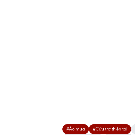
#Áo mưa
#Cứu trợ thiên tai