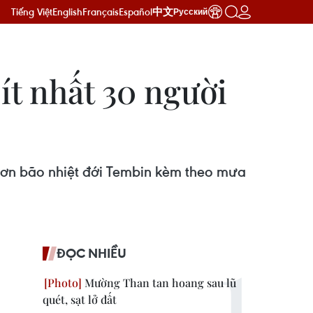
Tiếng Việt
English
Français
Español
中文
Русский
ít nhất 30 người
i cơn bão nhiệt đới Tembin kèm theo mưa
ĐỌC NHIỀU
Mường Than tan hoang sau lũ
quét, sạt lở đất