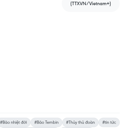
(TTXVN/Vietnam+)
#Bão nhiệt đới
#Bão Tembin
#Thủy thủ đoàn
#tin tức