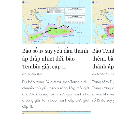
Bão số 15 suy yếu dần thành
Bão Tem
áp thấp nhiệt đới, bão
thêm, bão
Tembin giật cấp 11
thành áp
21/12/2017 07:31
22/12/2017 01:14
Dự báo trong 24 giờ tới, bão Tembin di
Trung tâm Dự
chuyển chủ yếu theo hướng Tây, mỗi giờ
Trung ương c
đi được khoảng 15km, sức gió mạnh nhất
đi vào khu 
ở vùng gần tâm bão mạnh cấp 8-9, giật
số 15 đã suy 
cấp 11.