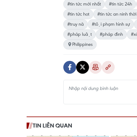
#tin tức mới nhất
#tin tức 24h
#tin tức hot
#tin tức an ninh thời
#truy nã
#tội phạm hình sự
#pháp luật
#pháp đình
#xa
Philippines
TIN LIÊN QUAN