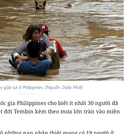
 gập lụt ở Philippines. (Nguồn: Daily Mail)
ốc gia Philippines cho biết ít nhất 30 người đã
ệt đới Tembin kèm theo mưa lớn tràn vào miền
 số những nạn nhân thiệt mạng có 19 người ở