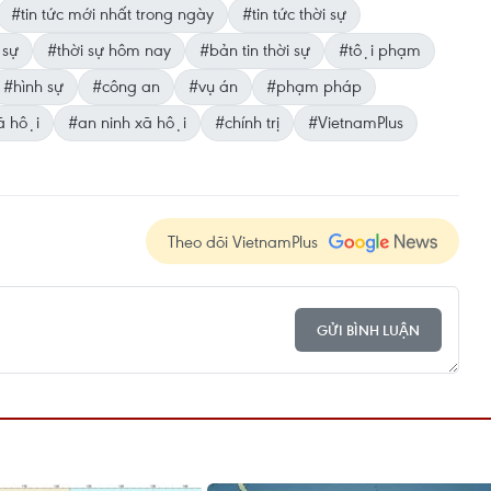
#tin tức mới nhất trong ngày
#tin tức thời sự
 sự
#thời sự hôm nay
#bản tin thời sự
#tội phạm
#hình sự
#công an
#vụ án
#phạm pháp
̃ hội
#an ninh xã hội
#chính trị
#VietnamPlus
Theo dõi VietnamPlus
GỬI BÌNH LUẬN