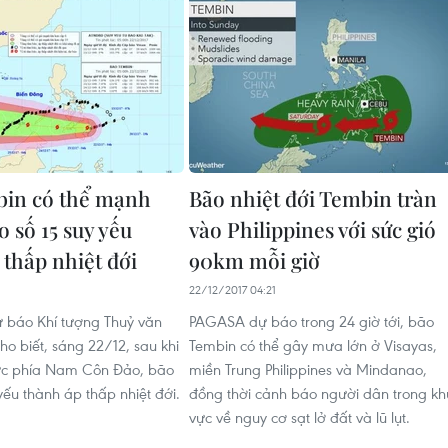
bin có thể mạnh
Bão nhiệt đới Tembin tràn
 số 15 suy yếu
vào Philippines với sức gió
 thấp nhiệt đới
90km mỗi giờ
22/12/2017 04:21
 báo Khí tượng Thuỷ văn
PAGASA dự báo trong 24 giờ tới, bão
ho biết, sáng 22/12, sau khi
Tembin có thể gây mưa lớn ở Visayas,
vực phía Nam Côn Đảo, bão
miền Trung Philippines và Mindanao,
yếu thành áp thấp nhiệt đới.
đồng thời cảnh báo người dân trong kh
vực về nguy cơ sạt lở đất và lũ lụt.