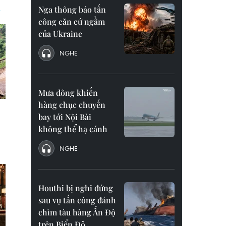
Nga thông báo tấn
công căn cứ ngầm
của Ukraine
NGHE
Mưa dông khiến
hàng chục chuyến
bay tới Nội Bài
không thể hạ cánh
NGHE
Houthi bị nghi đứng
sau vụ tấn công đánh
chìm tàu hàng Ấn Độ
trên Biển Đỏ