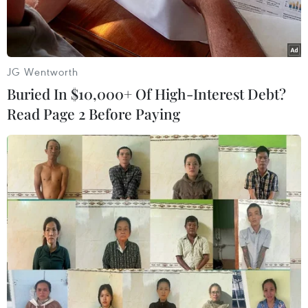
JG Wentworth
Buried In $10,000+ Of High-Interest Debt?
Read Page 2 Before Paying
2,7kg ma túy và cocaine được ngụy trang trong 3 hộp mỹ
phẩm. (Ảnh: Cơ quan chức năng cung cấp)
Ngày 13/2, Chi cục Hải quan cửa khẩu sân bay
quốc tế Nội Bài cho biết: Đã phát hiện, bắt giữ