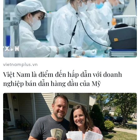
“Mua bán trái phép chất ma túy.”
vietnamplus.vn
Việt Nam là điểm đến hấp dẫn với doanh
nghiệp bán dẫn hàng đầu của Mỹ
Bắt đối tượng vận chuyển 2 bánh heroin từ
Hà Nội vào Cần Thơ