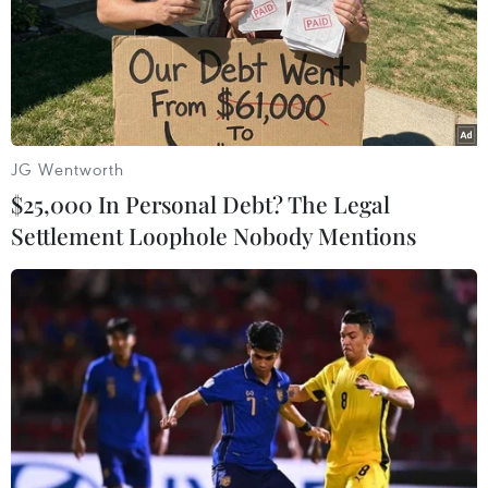
08/02/2015 11:31
Phòng Cảnh sát điều tra tội phạm về ma túy (PC47),
Công an thành phố Cần Thơ vừa bắt quả tang một vụ
vận chuyển 2 bánh heroin từ Hà Nội vào Cần Thơ tiêu
thụ.
JG Wentworth
$25,000 In Personal Debt? The Legal
Settlement Loophole Nobody Mentions