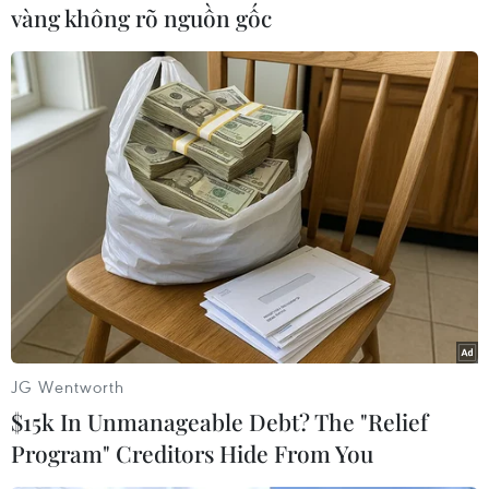
đơn và biết được đối tượng gửi số hàng gần 3kg
vàng không rõ nguồn gốc
ma tuý đi Australia đã dùng họ tên, chứng minh
nhân dân cũng như địa chỉ giả.
Hiện vụ việc vẫn đang được cơ quan chức năng
tiến hành điều tra, làm rõ./.
(Vietnam+)
JG Wentworth
$15k In Unmanageable Debt? The "Relief
Program" Creditors Hide From You