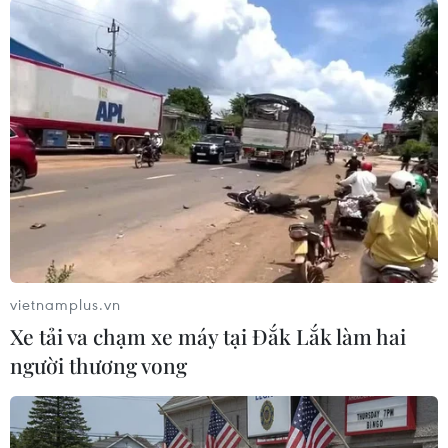
#Hà Nội
#Ma túy
#Sân bay quốc tế Nội Bài
#Chuyển phát nhanh
#Hải quan
#Chứng minh nhân dân
TP. Hà Nội
Australia
Theo dõi VietnamPlus
vietnamplus.vn
Xe tải va chạm xe máy tại Đắk Lắk làm hai
người thương vong
TIN LIÊN QUAN