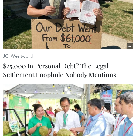
Một nữ sinh Đại học Trà Vinh bị bắt cóc,
tống tiền 5 tỷ đồng
14/01/2020 06:50
Nữ sinh viên Trần B.H của trường Đại học Trà Vinh bị
một nhóm đối tượng bắt cóc tại một quán càphê, sau đó
JG Wentworth
các đối tượng ra giá tống tiền gia đình 5 tỷ đồng.
$25,000 In Personal Debt? The Legal
Settlement Loophole Nobody Mentions