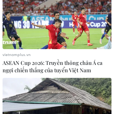
vietnamplus.vn
TIN CÙNG CHUYÊN MỤC
ASEAN Cup 2026: Truyền thông châu Á ca
Tây Ninh ngăn chặn, xử lý nghiêm
ngợi chiến thắng của tuyển Việt Nam
các vụ việc xâm phạm quyền sở hữu
trí tuệ
08/08/2026 04:29
Dắt chó đi dạo không đúng quy
định, bị phạt đến 2 triệu đồng?