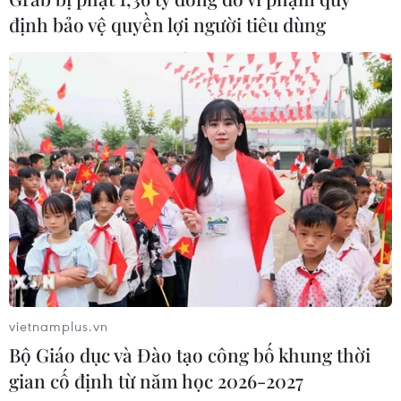
định bảo vệ quyền lợi người tiêu dùng
Cảnh sát khám xét nơi ở của Huấn
"Hoa Hồng"
06/08/2026 15:04
Bãi bỏ một số văn bản quy phạm
pháp luật không còn phù hợp
06/08/2026 09:59
Khởi tố người đi bộ gây tai nạn chết
người trên quốc lộ ở Quảng Trị
vietnamplus.vn
06/08/2026 09:44
Bộ Giáo dục và Đào tạo công bố khung thời
gian cố định từ năm học 2026-2027