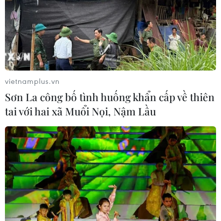
08/08/2026 04:16
CHUYỆN TUẦN QUA: Cảnh
báo nạn "giang hồ mạng” kéo những
hệ lụy ảo tràn ra đời thực
vietnamplus.vn
08/08/2026 04:00
Sơn La công bố tình huống khẩn cấp về thiên
tai với hai xã Muổi Nọi, Nậm Lầu
Quảng Trị triệt phá đường dây vận
chuyển hơn 210kg vật liệu nổ
08/08/2026 01:59
Cần Thơ: Khởi tố 19 bị can trong vụ
dàn cảnh cướp giật tại Tân Huê Viên
08/08/2026 01:33