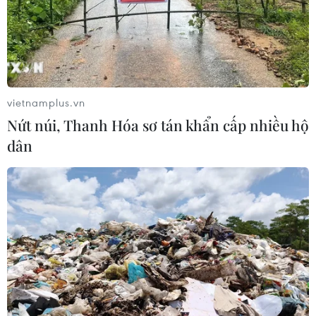
Xem thêm
vietnamplus.vn
Nứt núi, Thanh Hóa sơ tán khẩn cấp nhiều hộ
dân
CƠ QUAN CHỦ QUẢN: THÔNG TẤN XÃ VIỆT NAM
Tổng Biên tập: TRẦN TIẾN DUẨN
Phó Tổng Biên tập: NGUYỄN THỊ TÁM, KHÚC THANH
THỦY
Sở hữu trí tuệ
Quy định sử dụng
RSS
Hỗ trợ