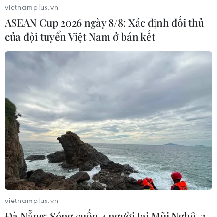
vietnamplus.vn
ASEAN Cup 2026 ngày 8/8: Xác định đối thủ
của đội tuyển Việt Nam ở bán kết
vietnamplus.vn
Đà Nẵng: Sóng cuốn 4 người tại Mũi Nghê, 3