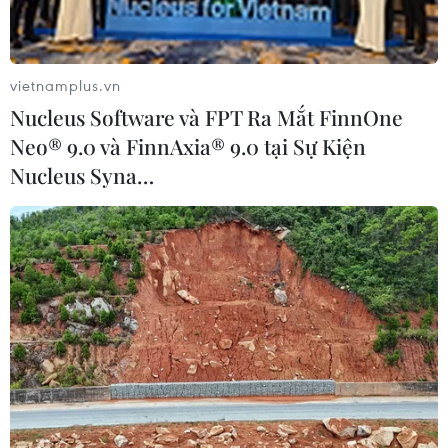
vietnamplus.vn
Nucleus Software và FPT Ra Mắt FinnOne
Neo® 9.0 và FinnAxia® 9.0 tại Sự Kiện
Nucleus Syna…
Bắt giữ Trưởng phòng của Cục thuế
Thanh Hóa cưỡng đoạt 100 triệu đồng
20/03/2020 07:07
Ông Nguyễn Ngọc Đính hẹn gặp bà H. tại sảnh tầng 1
của khách sạn Lam Kinh và nói với bà H. rằng nếu
muốn được giải quyết, miễn thuế thì bà phải đưa cho
ông Đính 100 triệu đồng.