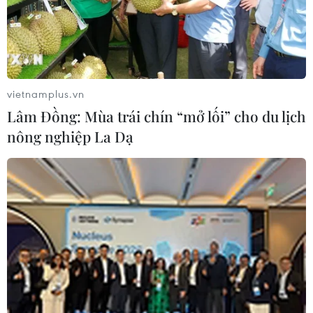
Bắt giữ 3 đối tượng gắn camera quay lén
vietnamplus.vn
tại nhà nghỉ để tống tiền
Lâm Đồng: Mùa trái chín “mở lối” cho du lịch
17/03/2020 12:59
nông nghiệp La Dạ
Sau khi lắp camera giấu kín, các đối tượng gửi những
hình ảnh, video quan hệ tình dục và yêu cầu các cặp
đôi phải đổi lấy sự bình yên với cái "giá" là 30 triệu
đồng cho mỗi trường hợp.