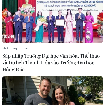
23/11/2019 11:06
Trần Thị Tuyết Minh là đối tượng không nghề nghiệp
nhưng tự mạo nhận mình là nhà báo nghỉ hưu có mối
quan hệ rộng rãi, quen biết nhiều lãnh đạo và có khả
năng giúp cho nhiều người khi bị khởi tố.
vietnamplus.vn
Sáp nhập Trường Đại học Văn hóa, Thể thao
và Du lịch Thanh Hóa vào Trường Đại học
Hồng Đức