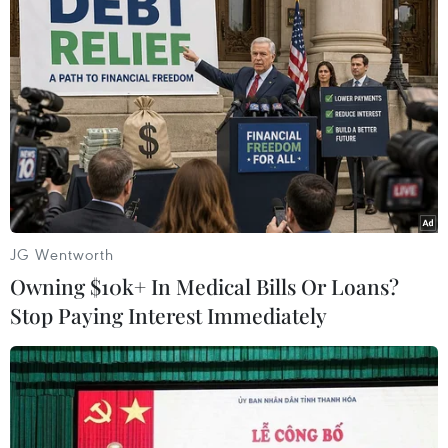
đến người đại diện để đòi tiền.
JG Wentworth
Owning $10k+ In Medical Bills Or Loans?
Stop Paying Interest Immediately
Mạo nhận nhà báo để lừa đảo 'chạy án' với
giá hơn 1,2 tỷ đồng