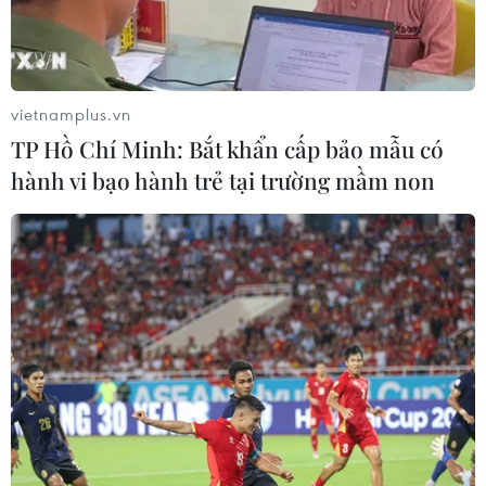
(TTXVN/Vietnam+)
vietnamplus.vn
TP Hồ Chí Minh: Bắt khẩn cấp bảo mẫu có
hành vi bạo hành trẻ tại trường mầm non
#Bộ Y tế
#Khí N2O
#Bóng cười
#Luật hóa chất
#Hóa chất