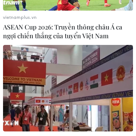
vietnamplus.vn
Theo dõi VietnamPlus
ASEAN Cup 2026: Truyền thông châu Á ca
ngợi chiến thắng của tuyển Việt Nam
TIN LIÊN QUAN