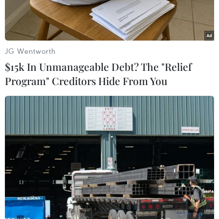
JG Wentworth
$15k In Unmanageable Debt? The "Relief
Program" Creditors Hide From You
Trong công văn số 2954/BYT-KCB ngày 29/5/2019
của Bộ Y tế gửi Ủy ban Nhân dân thành phố Hà
Nội, nhằm phúc đáp Công văn số 5051/UBND-
KGVX của Ủy ban Nhân dân thành phố Hà Nội
về việc khuyến cáo tác hại khí N2O và tăng
cường quản lý sản xuất kinh doanh, lưu hành