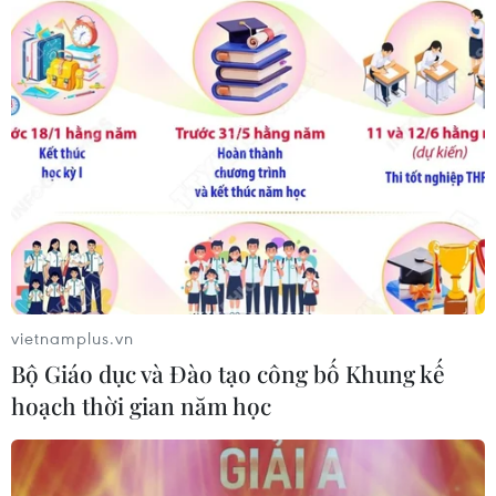
7 nạn nhân tử vong ở lễ hội âm nhạc có kết
vietnamplus.vn
quả dương tính với ma túy
Bộ Giáo dục và Đào tạo công bố Khung kế
17/09/2018 05:59
hoạch thời gian năm học
Hiện tại, cơ quan chức năng xác định đã có 7 người tử
vong, 5 người trong tình trạng hôn mê, trong đó toàn bộ
số nạn nhân trên đều dương tính với ma túy.