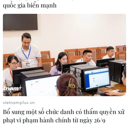
quốc gia biển mạnh
Nam thanh niên bị ngộ độc khí ôxít nitơ
do lạm dụng hít bóng cười
06/04/2018 14:16
Trung tâm Chống độc đang điều trị cho một bệnh nhân
nam 26 tuổi (ở Tây Hồ, Hà Nội) bị ngộ độc khí ôxít nitơ
(N2O) do lạm dụng hít bóng cười trong một thời gian
vietnamplus.vn
dài.
Bổ sung một số chức danh có thẩm quyền xử
phạt vi phạm hành chính từ ngày 26/9