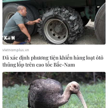
Liên quan đến vụ việc bảy người tử vong sau lễ hội âm
nhạc điện tử tại Công viên Hồ Tây, bước đầu, cơ quan
công an đã tìm thấy bóng cười cùng các tinh thể màu
trắng tại hiện trường nghi là ma túy.
vietnamplus.vn
Đã xác định phương tiện khiến hàng loạt ôtô
thủng lốp trên cao tốc Bắc-Nam