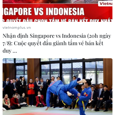
vietnamplus.vn
Nhận định Singapore vs Indonesia (20h ngày
7/8): Cuộc quyết đấu giành tấm vé bán kết
duy …