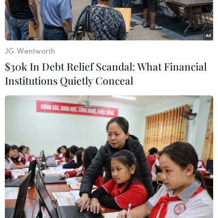
JG Wentworth
$30k In Debt Relief Scandal: What Financial
Institutions Quietly Conceal
Bảo tàng Solomon R. Guggenheim ở New York. (Nguồn: AFP)
Chịu ảnh hưởng nặng nề của đại dịch COVID-19,
các bảo tàng Mỹ đang phải bán các bức tranh có
giá trị nhằm vớt vát doanh thu trong bối cảnh
kinh tế khó khăn.