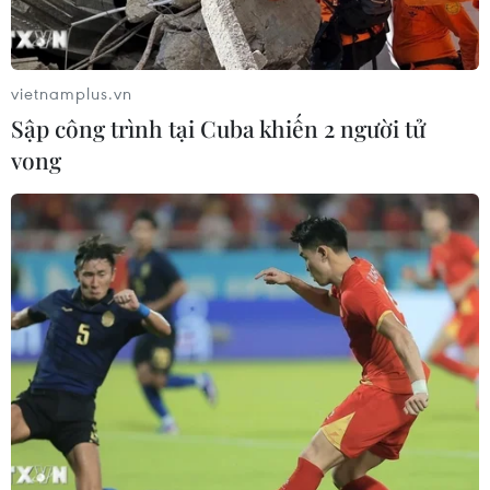
vietnamplus.vn
#COVID-19
#bức tranh
#bảo tàng
#Claude Monet
Sập công trình tại Cuba khiến 2 người tử
#mở cửa trở lại
vong
Theo dõi VietnamPlus
TIN LIÊN QUAN