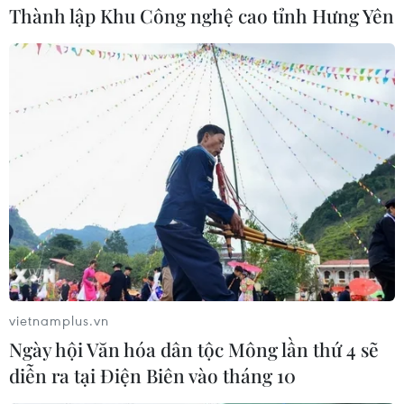
Thành lập Khu Công nghệ cao tỉnh Hưng Yên
euro (400.000 USD).
vietnamplus.vn
Ngày hội Văn hóa dân tộc Mông lần thứ 4 sẽ
Mỹ: Bảo tàng Nghệ thuật
diễn ra tại Điện Biên vào tháng 10
Metropolitan lên kế hoạch mở cửa trở lại