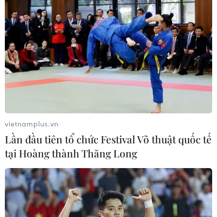
Hiện vật tại Bảo tàng Anh hư hại vì thiếu
"hơi thở của du khách"
23/08/2020 23:56
Hơi thở của khách tham quan sẽ giúp cho các tác phẩm
nghệ thuật tồn tại, nếu không có nó, những mảnh gỗ
hoặc xương có thể bị nứt, mốc, hoặc khô do không khí.
vietnamplus.vn
Lần đầu tiên tổ chức Festival Võ thuật quốc tế
tại Hoàng thành Thăng Long