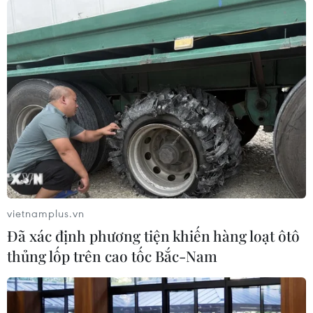
21/05/2020 22:38
Dịch bệnh COVID-19 bùng phát đã khiến nhiều điểm
tham quan du lịch nổi tiếng của New York phải đóng
cửa, gây ra nhiều thiệt hại nghiêm trọng đối với nền
kinh tế.
vietnamplus.vn
Đã xác định phương tiện khiến hàng loạt ôtô
thủng lốp trên cao tốc Bắc-Nam