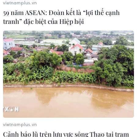
vietnamplus.vn
59 năm ASEAN: Đoàn kết là “lợi thế cạnh
tranh” đặc biệt của Hiệp hội
Thanh Hóa dự kiến bắn pháo hoa vào
dịp Quốc khánh 2/9
06/08/2026 09:58
Tà áo truyền thống “đan kết” tình
hữu nghị 50 năm Việt Nam-Thái Lan
06/08/2026 07:30
Nâng cấp Quảng Ninh, Bắc Ninh:
Tạo tiền đề phát triển văn hóa du lịch
vietnamplus.vn
địa phương
Cảnh báo lũ trên lưu vực sông Thao tại trạm
06/08/2026 07:30