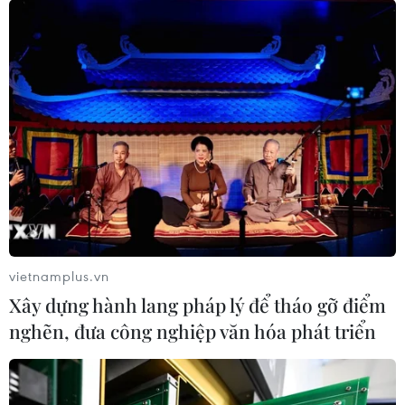
16/07/2017 02:25
Một quan chức Mỹ mới đây cho biết, sau nhiều tháng trì
hoãn, chính quyền của Tổng thống Donald Trump đang
hoàn tất kế hoạch cải tổ Bộ chỉ huy không gian mạng
Mỹ - cơ quan bảo vệ và tấn công mạng.
vietnamplus.vn
Xây dựng hành lang pháp lý để tháo gỡ điểm
nghẽn, đưa công nghiệp văn hóa phát triển