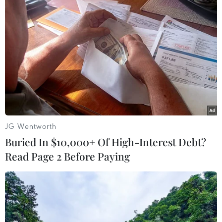
đăng tải nhiều tài liệu mật đánh cắp được lên
trang blog bằng tiếng Italy, gồm chi tiết về công
tác an ninh bảo vệ Thủ tướng Italy Paolo
Gentiloni trong các chuyến thăm, các địa chỉ
hộp thư điện tử và hồ sơ cá nhân của nhân viên
Bộ trên. Cơ quan chức năng Italy đang điều tra
làm rõ vụ việc này./.
(TTXVN/Vietnam+)
JG Wentworth
Buried In $10,000+ Of High-Interest Debt?
Read Page 2 Before Paying