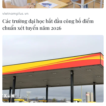
vietnamplus.vn
Các trường đại học bắt đầu công bố điểm
chuẩn xét tuyển năm 2026
Cách mạng công nghiệp lần 4 đặt ra
những hiểm họa về an ninh mạng
04/04/2017 02:46
Thứ trưởng Bộ Công an Bùi Văn Nam nhận định, cuộc
cách mạng công nghiệp lần thứ 4 đặt ra những hiểm
họa khôn lường về an ninh mạng,