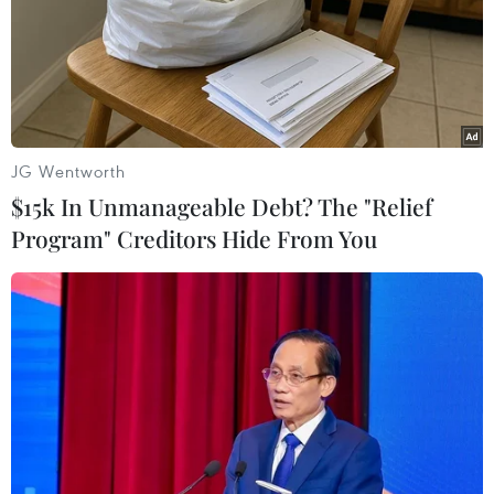
Theo dõi VietnamPlus
JG Wentworth
$15k In Unmanageable Debt? The "Relief
Program" Creditors Hide From You
TIN LIÊN QUAN