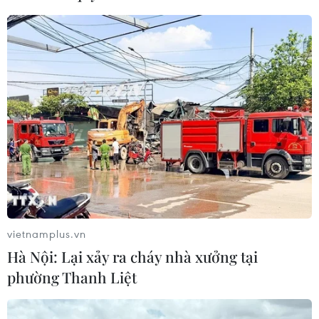
Meta tung công cụ AI lập trình tự
động cho nhà phát triển
06/08/2026 06:40
Doanh thu AI của Microsoft phụ
thuộc phần lớn vào đối tác OpenAI
06/08/2026 06:31
Xem thêm
vietnamplus.vn
Hà Nội: Lại xảy ra cháy nhà xưởng tại
phường Thanh Liệt