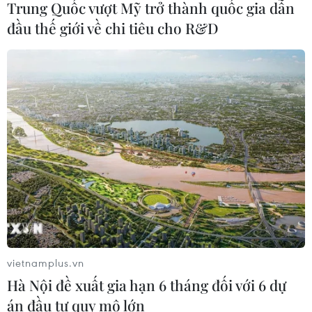
Trung Quốc vượt Mỹ trở thành quốc gia dẫn
đầu thế giới về chi tiêu cho R&D
Trung Quốc vận hành giàn phát điện
gió nổi đầu tiên chịu được bão cấp 17
06/08/2026 11:20
Cao điểm "100 ngày chuyển đổi số":
Chuyển động từ cơ sở
06/08/2026 09:48
Israel và Việt Nam hợp tác trong
ngành bán dẫn và công nghệ cao
vietnamplus.vn
06/08/2026 09:40
Hà Nội đề xuất gia hạn 6 tháng đối với 6 dự
án đầu tư quy mô lớn