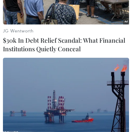
JG Wentworth
$30k In Debt Relief Scandal: What Financial
Institutions Quietly Conceal
Ảnh minh họa. (Nguồn: Daily Telegraph)
Các chuyên gia an ninh Australia cảnh báo tin
tặc và chiến tranh mạng là mối đe dọa tiềm
tàng nghiêm trọng hơn nhiều so với chủ nghĩa
khủng bố.
Phát biểu ngày 14/11, Giám đốc điều hành Ủy
ban Phát triển kinh tế Australia (CEDA), bà