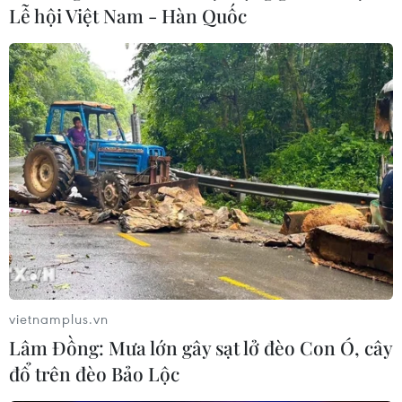
Lễ hội Việt Nam - Hàn Quốc
cuộc tấn công mạng của nước này.
vietnamplus.vn
Lâm Đồng: Mưa lớn gây sạt lở đèo Con Ó, cây
Mỹ sắp sửa tiến hành cải tổ lớn Bộ chỉ huy
đổ trên đèo Bảo Lộc
không gian mạng