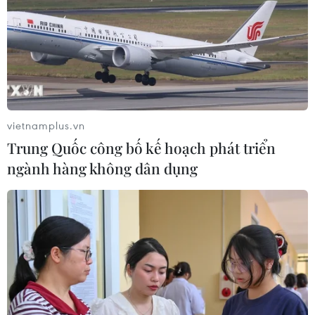
bền vững
07/08/2026 10:33
Hạ tầng AI - động lực tăng trưởng
mới của Đông Nam Á
07/08/2026 10:19
vietnamplus.vn
Trung Quốc công bố kế hoạch phát triển
ngành hàng không dân dụng
Quân khu 7 đẩy mạnh ứng dụng
khoa học-công nghệ trong tìm kiếm,
quy tập hài cốt liệt sỹ
07/08/2026 08:45
Những định hướng lớn
trong thực hiện Nghị quyết 57-