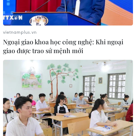
vietnamplus.vn
Hacker U15 "hạ gục" website sân bay: Bao
Ngoại giao khoa học công nghệ: Khi ngoại
giờ nhận thức được nguy cơ?
giao được trao sứ mệnh mới
11/03/2017 22:18
Cơ quan truyền thông, chuyên gia liên tục cảnh báo
nhưng có lẽ ý thức của những người quản lý hệ thống
công nghệ thông tin vẫn để ngoài tai. Thậm chí, hacker
15 tuổi cũng có thể làm họ đổ gục...