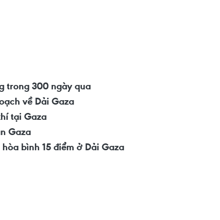
ng trong 300 ngày qua
hoạch về Dải Gaza
khí tại Gaza
uận Gaza
h hòa bình 15 điểm ở Dải Gaza