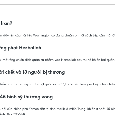
 Iran?
ấy lên câu hỏi liệu Washington có đang chuẩn bị một cách tiếp cận mới để 
ừng phạt Hezbollah
ael mở rộng chiến dịch quân sự nhằm vào Hezbollah sau vụ nổ khiến hai quân
ời chết và 13 người bị thương
thị trấn Jaramana xảy ra do một quả bom được cài bên trong xe buýt nhỏ, chưa
 45 binh sỹ thương vong
ội của chính phủ Yemen đặt tại tỉnh Marib ở miền Trung, khiến ít nhất 45 bi