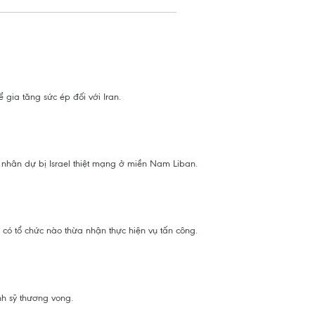
gia tăng sức ép đối với Iran.
 nhân dự bị Israel thiệt mạng ở miền Nam Liban.
 có tổ chức nào thừa nhận thực hiện vụ tấn công.
nh sỹ thương vong.