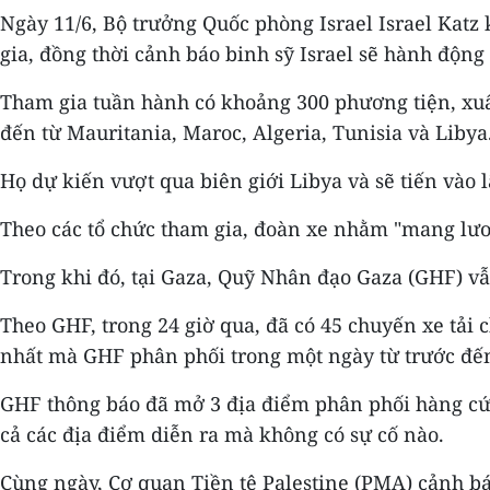
Ngày 11/6, Bộ trưởng Quốc phòng Israel Israel Kat
gia, đồng thời cảnh báo binh sỹ Israel sẽ hành động
Tham gia tuần hành có khoảng 300 phương tiện, xuất
đến từ Mauritania, Maroc, Algeria, Tunisia và Libya
Họ dự kiến vượt qua biên giới Libya và sẽ tiến vào 
Theo các tổ chức tham gia, đoàn xe nhằm "mang lươ
Trong khi đó, tại Gaza, Quỹ Nhân đạo Gaza (GHF) vẫ
Theo GHF, trong 24 giờ qua, đã có 45 chuyến xe tải 
nhất mà GHF phân phối trong một ngày từ trước đế
GHF thông báo đã mở 3 địa điểm phân phối hàng cứu 
cả các địa điểm diễn ra mà không có sự cố nào.
Cùng ngày, Cơ quan Tiền tệ Palestine (PMA) cảnh b