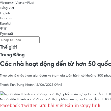
Vietnam+ (VietnamPlus)
Tiếng Việt
English
Français
Español
中文
Русский
Thế giới
Trung Đông
Các nhà hoạt động đến từ hơn 50 quốc
Theo các tổ chức tham gia, đoàn xe tham gia tuần hành có khoảng 300 phư
Thanh Bình-Trung Khánh
12/06/2025 09:43
Người dân Palestine chờ được phát thực phẩm cứu trợ tại Gaza. (Ảnh: THX/
Facebook
Twitter
Lưu bài viết
Bản in
Copy link