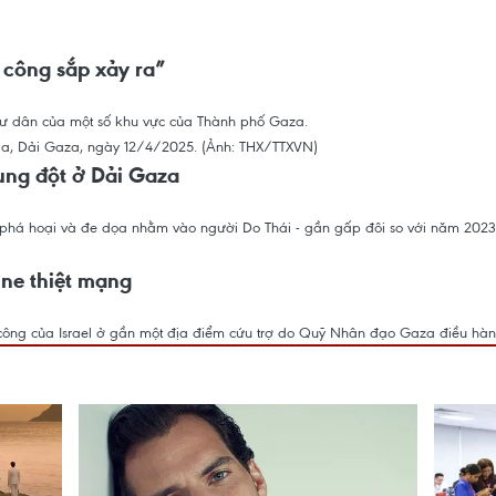
n công sắp xảy ra”
 cư dân của một số khu vực của Thành phố Gaza.
ung đột ở Dải Gaza
, phá hoại và đe dọa nhằm vào người Do Thái - gần gấp đôi so với năm 202
ine thiệt mạng
n công của Israel ở gần một địa điểm cứu trợ do Quỹ Nhân đạo Gaza điều hàn