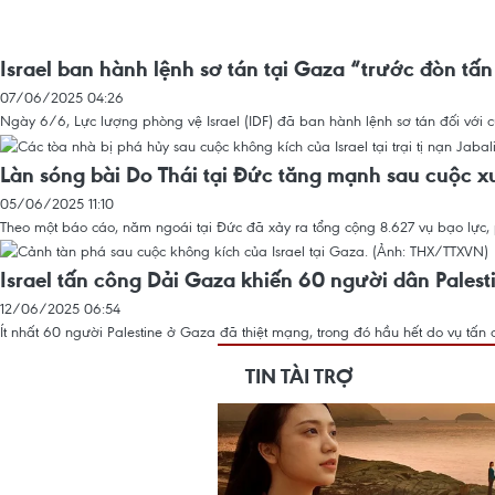
Israel ban hành lệnh sơ tán tại Gaza “trước đòn tấ
07/06/2025 04:26
Ngày 6/6, Lực lượng phòng vệ Israel (IDF) đã ban hành lệnh sơ tán đối với
Làn sóng bài Do Thái tại Đức tăng mạnh sau cuộc x
05/06/2025 11:10
Theo một báo cáo, năm ngoái tại Đức đã xảy ra tổng cộng 8.627 vụ bạo lực
Israel tấn công Dải Gaza khiến 60 người dân Palest
12/06/2025 06:54
Ít nhất 60 người Palestine ở Gaza đã thiệt mạng, trong đó hầu hết do vụ tấ