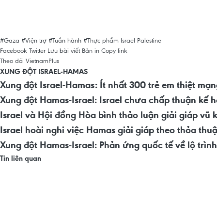
#Gaza
#Viện trợ
#Tuần hành
#Thực phẩm
Israel
Palestine
Facebook
Twitter
Lưu bài viết
Bản in
Copy link
Theo dõi VietnamPlus
XUNG ĐỘT ISRAEL-HAMAS
Xung đột Israel-Hamas: Ít nhất 300 trẻ em thiệt mạ
Xung đột Hamas-Israel: Israel chưa chấp thuận kế 
Israel và Hội đồng Hòa bình thảo luận giải giáp vũ 
Israel hoài nghi việc Hamas giải giáp theo thỏa th
Xung đột Hamas-Israel: Phản ứng quốc tế về lộ trìn
Tin liên quan