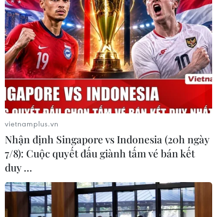
vietnamplus.vn
Nhận định Singapore vs Indonesia (20h ngày
7/8): Cuộc quyết đấu giành tấm vé bán kết
duy …
Nhiều địa phương cho học sinh nghỉ học,
học trực tuyến để phòng dịch
16/02/2021 13:56