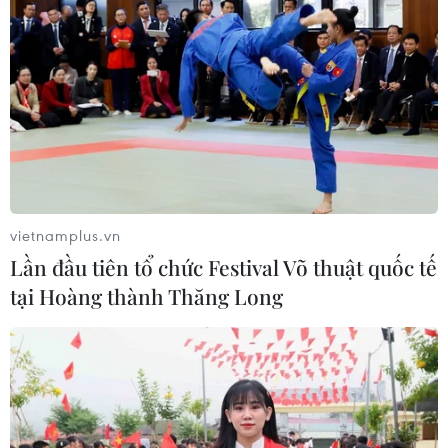
Để phòng chống dịch COVID-19, nhiều địa phương như
Sơn La, Quảng Nam, Phú Yên, Bà Rịa Vũng Tàu cho học
sinh nghỉ học hoặc học trực tuyến đến hết tháng 2.
vietnamplus.vn
Lần đầu tiên tổ chức Festival Võ thuật quốc tế
tại Hoàng thành Thăng Long
Các trường đại học chuyển sang học trực