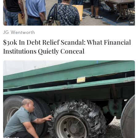
hô hấp cấp COVID-19 để học sinh có thể sớm trở
lại trường học tập.
JG Wentworth
$30k In Debt Relief Scandal: What Financial
Institutions Quietly Conceal
Phó Chủ tịch UBND tỉnh Lạng Sơn Dương Xuân Huyên phát biểu
tại buổi kiểm tra trường THPT Dân tộc nội trú tỉnh Lạng Sơn.
(Ảnh: Thái Thuần/TTXVN)
Các tỉnh Sóc Trăng, Đồng Nai, Lạng Sơn đang