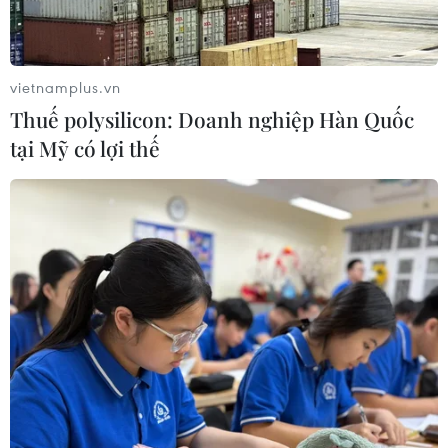
dự lễ khởi công xây Trường THPT
Nam Đàn 1
07/08/2026 04:30
vietnamplus.vn
Thuế polysilicon: Doanh nghiệp Hàn Quốc
Hỗ trợ thúc đẩy xã hội học tập để
tại Mỹ có lợi thế
mọi người dân đều có cơ hội tiếp thu
tri thức
07/08/2026 03:40
Vụ chuyên Tuyên Quang: Thu hồi,
hủy bỏ giấy chứng nhận kết quả thi
đã cấp
06/08/2026 13:55
Khuyến khích các cơ sở giáo dục đại