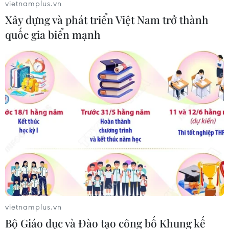
#Lây nhiễm
#Xét nghiệm
#Dịch bệnh
#học sinh
vietnamplus.vn
Xây dựng và phát triển Việt Nam trở thành
TP. Cần Thơ
Đồng Nai
Lạng Sơn
quốc gia biển mạnh
Sóc Trăng
Theo dõi VietnamPlus
TIN LIÊN QUAN
vietnamplus.vn
Bộ Giáo dục và Đào tạo công bố Khung kế