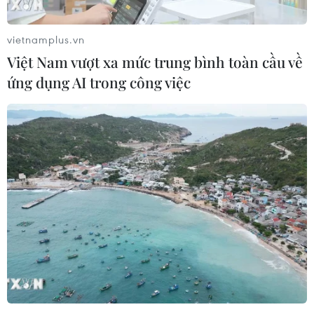
vietnamplus.vn
(TTXVN/Vietnam+)
Việt Nam vượt xa mức trung bình toàn cầu về
ứng dụng AI trong công việc
#COVID-19
#Trường học
#Học trực tuyến