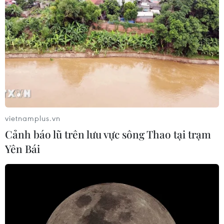
TIN CÙNG CHUYÊN MỤC
Bộ Giáo dục và Đào tạo
công bố Khung kế hoạch thời gian
năm học
vietnamplus.vn
07/08/2026 23:54
Cảnh báo lũ trên lưu vực sông Thao tại trạm
Yên Bái
7 học sinh đội tuyển Việt Nam đoạt
huy chương tại Olympic AI quốc tế
07/08/2026 15:27