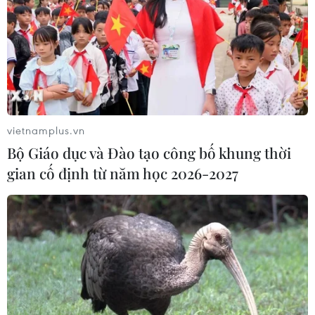
tuyến phòng COVID-19
17/02/2021 03:32
Để phòng chống dịch COVID-19, sau kỳ nghỉ Tết
Nguyên đán, hàng loạt trường đại học đã thông báo
cho sinh viên học trực tuyến, thậm chí lên kế hoạch cho
việc chấm tốt nghiệp online.
vietnamplus.vn
Bộ Giáo dục và Đào tạo công bố khung thời
gian cố định từ năm học 2026-2027