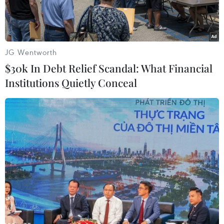
JG Wentworth
$30k In Debt Relief Scandal: What Financial
Institutions Quietly Conceal
Đảo Đá Tây, thuộc quần đảo Trường Sa của Việt Nam. (Nguồn:
TTXVN)
Tối 17/5, tại Thành phố Hồ Chí Minh, chương
trình nghệ thuật “Hát cùng biển đảo thân yêu”
đã diễn ra, dưới sự phối hợp tổ chức của Liên
hiệp các Hội Văn học nghệ thuật Thành phố Hồ