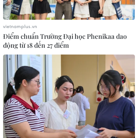
vietnamplus.vn
Điểm chuẩn Trường Đại học Phenikaa dao
động từ 18 đến 27 điểm
Nuôi dưỡng, “ươm mầm” các thế hệ tương
lai ở Trường Sa
16/05/2014 02:13
Trường TH Sinh Tồn, xã đảo Sinh Tồn, Trường Sa, Khánh