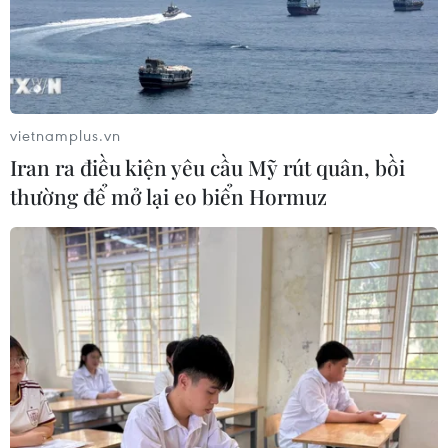
Chương trình nghệ thuật 'Giai điệu
Tổ quốc' - Khắc họa một Việt Nam
vươn mình
03/08/2026 15:58
vietnamplus.vn
Iran ra điều kiện yêu cầu Mỹ rút quân, bồi
Người thầy, người cha và quê hương
thường để mở lại eo biển Hormuz
cùng xuất hiện trong concert của
Hương Tràm
02/08/2026 01:01
VPBank đồng tổ chức và là nhà tài
trợ chính BIGBANG World Tour tại
Việt Nam
29/07/2026 07:10