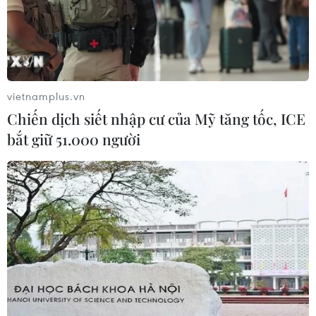
26/06/2026 10:16
Anh tài Đinh Mạnh Ninh: Trong âm
nhạc và ngoài đời, tôi có 2 nhân cách
khác nhau
vietnamplus.vn
25/06/2026 02:06
Chiến dịch siết nhập cư của Mỹ tăng tốc, ICE
bắt giữ 51.000 người
World Cup 2026: Ca khúc cũ “Take
Me Home, Country Roads” tạo cơn
sốt mới
23/06/2026 01:37
'Anh trai vượt ngàn chông gai': Từ
ngọn lửa đã thắp, một hành trình
mới bắt đầu