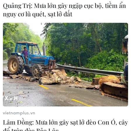
Quảng Trị: Mưa lớn gây ngập cục bộ, tiềm ẩn
sản quốc tế quy mô lớn nhất từ trước
đến nay
nguy cơ lũ quét, sạt lở đất
16/07/2026 07:48
Giữ hồn tiếng sáo Bru Vân Kiều giữa
đại ngàn Trường Sơn
15/07/2026 09:42
Thành phố Hồ Chí Minh: Bền bỉ “giữ
lửa” dòng nhạc cổ động trong kỷ
nguyên số
15/07/2026 07:52
vietnamplus.vn
Lâm Đồng: Mưa lớn gây sạt lở đèo Con Ó, cây
Lớp học ca trù miễn phí góp phần
đổ trên đèo Bảo Lộc