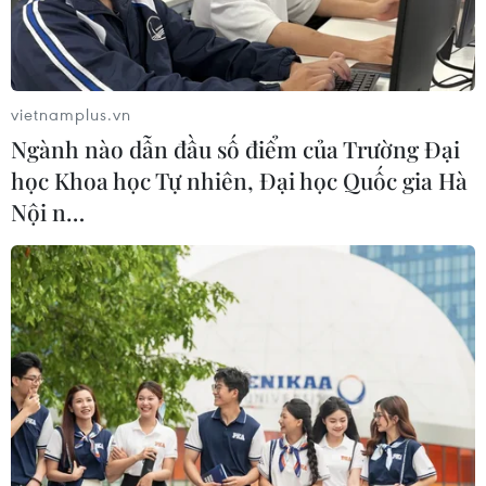
vietnamplus.vn
Ngành nào dẫn đầu số điểm của Trường Đại
học Khoa học Tự nhiên, Đại học Quốc gia Hà
Nội n…
Học sinh Hà Nội xếp hình Tổ quốc, hướng
về biển đảo
16/05/2014 03:29
Trong tiết trời mát mẻ của Thủ đô Hà Nội, 1.200 học sinh
trong màu áo của cờ đỏ, sao vàng đã xếp nên hình hài
Tổ quốc giữa sân trường.