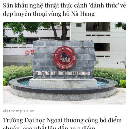
Sân khấu nghệ thuật thực cảnh 'đánh thức' vẻ
đẹp huyền thoại vùng hồ Nà Hang
vietnamplus.vn
Trường Đại học Ngoại thương công bố điểm
chuẩn, cao nhất lên đến 29,7 điểm