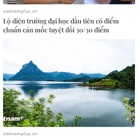
Hòa, vừa mới hoàn thành và đón những học sinh đầu
tiên, là nơi nuôi dưỡng, “ươm mầm" cho Trường Sa.
vietnamplus.vn
Lộ diện trường đại học đầu tiên có điểm
chuẩn cán mốc tuyệt đối 30/30 điểm
vietnamplus.vn