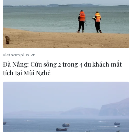
vietnamplus.vn
Đà Nẵng: Cứu sống 2 trong 4 du khách mất
tích tại Mũi Nghê
TIN CÙNG CHUYÊN MỤC
Buổi hòa nhạc kéo dài 639 năm vừa
mới hoàn thành 4% hành trình
06/08/2026 11:54