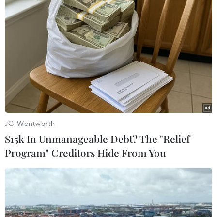
Quốc tế công nhận Hoàng Sa, Trường Sa
của Việt Nam từ lâu
17/05/2014 07:26
Tại nhiều cuộc hội nghị cấp cao của thế giới, các quốc
gia đều mặc nhiên thừa nhận hai quần đảo Hoàng Sa
và Trường Sa thuộc chủ quyền của Việt Nam.
JG Wentworth
$15k In Unmanageable Debt? The "Relief
Program" Creditors Hide From You