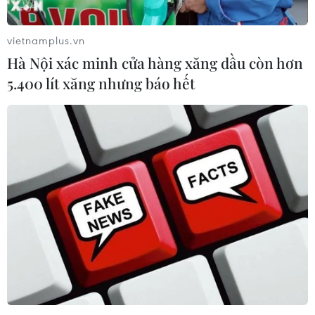
09/08/2026 03:29
vietnamplus.vn
Hà Nội xác minh cửa hàng xăng dầu còn hơn
Quy định chức năng, nhiệm vụ,
5.400 lít xăng nhưng báo hết
quyền hạn và cơ cấu tổ chức của Bộ Y
tế
08/08/2026 14:03
Phú Thọ làm rõ sự cố y khoa khiến bé
trai 8 tuổi tử vong sau mổ ruột thừa
08/08/2026 10:28
Cuộc tìm kiếm và vá lại những 'trái
tim lỗi '
07/08/2026 04:03