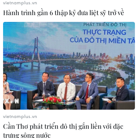
vietnamplus.vn
hội học tập và điều trị
Hành trình gần 6 thập kỷ đưa liệt sỹ trở về
30/07/2026 13:53
Xem thêm
CƠ QUAN CHỦ QUẢN: THÔNG TẤN XÃ VIỆT NAM
Tổng Biên tập: TRẦN TIẾN DUẨN
Phó Tổng Biên tập: NGUYỄN THỊ TÁM, KHÚC THANH
THỦY
vietnamplus.vn
Cần Thơ phát triển đô thị gắn liền với đặc
Sở hữu trí tuệ
Quy định sử dụng
trưng sông nước