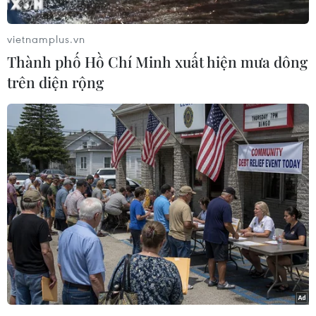
Sở Y tế Thành phố Hồ Chí Minh đã có công văn
gửi Ủy ban nhân dân Thành phố Hồ Chí Minh,
vietnamplus.vn
Cục quản lý Khám, chữa bệnh báo cáo vụ việc.
Thành phố Hồ Chí Minh xuất hiện mưa dông
Công văn của Sở Y tế Thành phố Hồ Chí Minh
trên diện rộng
nêu rõ, bác sỹ Âu Gia Thịnh, Phó Trưởng khoa
Liên chuyên khoa, Bệnh viện Quận 5 đã vi
phạm quy định về kê đơn thuốc cho bệnh nhân,
cụ thể là kê thực phẩm chức năng, có biểu hiện
lạm dụng nghề nghiệp để thu lợi trong quá
trình khám bệnh, chữa bệnh.
Bệnh viện Quận 5 cũng đã nghiêm túc xử lý kỷ
luật đối với bác sỹ Âu Gia Thịnh: hạ bậc thi đua
xuống bậc C trong 3 tháng, miễn nhiệm chức vụ
và điều chuyển công tác khác, không cho tham
gia kê đơn điều trị.