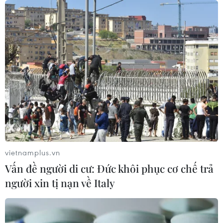
Cứu nạn thành công 30 ngư dân của
tàu cá bị cháy trên vùng biển Khánh
Hòa
05/08/2026 03:58
Không được thu thêm tiền của người
bệnh BHYT nếu không khám theo
yêu cầu
05/08/2026 02:26
vietnamplus.vn
Vấn đề người di cư: Đức khôi phục cơ chế trả
Bác sỹ vượt biển giữa đêm cứu
người xin tị nạn về Italy
thuyền viên người Nga nghi bị đột
quỵ
04/08/2026 13:21