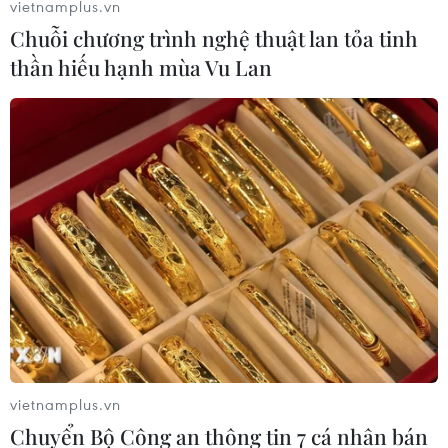
vietnamplus.vn
Chuỗi chương trình nghệ thuật lan tỏa tinh
thần hiếu hạnh mùa Vu Lan
Thủ tướng Chính phủ yêu cầu kiểm tra
việc kê đơn thuốc kháng sinh
04/01/2017 14:20
Thủ tướng Chính phủ Nguyễn Xuân Phúc vừa có văn
bản yêu cầu Bộ Y tế tập trung kiểm tra việc chấp hành
các quy định về kê đơn thuốc và sử dụng kháng sinh
trong các cơ sở khám chữa bệnh.
vietnamplus.vn
Chuyển Bộ Công an thông tin 7 cá nhân bán