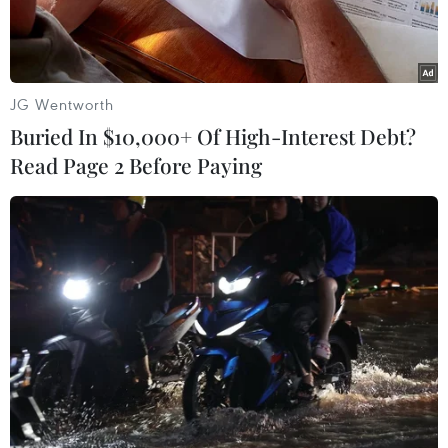
JG Wentworth
Buried In $10,000+ Of High-Interest Debt?
Read Page 2 Before Paying
Ảnh minh họa. (Nguồn: TTXVN)
Trước thông tin một bác sỹ ở Bệnh viện quận 5
Thành phố Hồ Chí Minh đòi chi đủ tiền “hoa
hồng” từ việc kê thực phẩm chức năng vào đơn
thuốc cho bệnh nhân mà báo chí đã phản ánh,