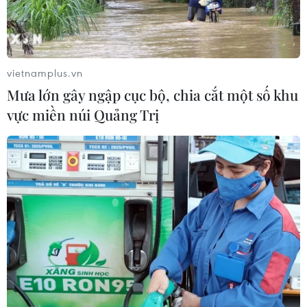
vietnamplus.vn
Mưa lớn gây ngập cục bộ, chia cắt một số khu
vực miền núi Quảng Trị
TIN CÙNG CHUYÊN MỤC
Cứu sống trẻ sinh cực non 25 tuần
thai, nặng gần 700 gram
09/08/2026 04:44
Đầu tư cho sức khỏe từ phòng bệnh
đến hạ tầng y tế