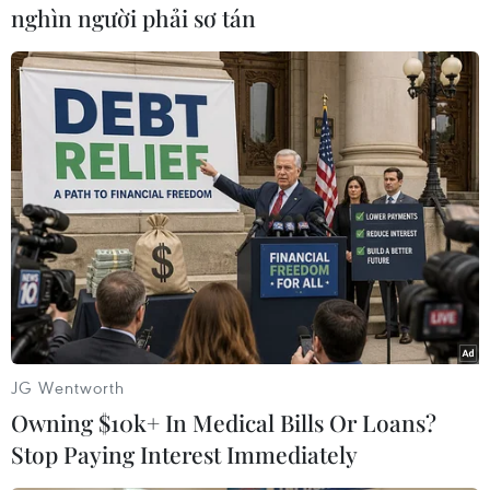
nghìn người phải sơ tán
Trong năm 2017, Sở Y tế Thành phố Hồ Chí
Minh sẽ tăng cường kiểm tra, giám sát về việc
thực hiện những yêu cầu nói trên tại các bệnh
viện.
Trước đó, bác sỹ Âu Gia Thịnh đã có thư tay gửi
một công ty dược phẩm, đòi doanh nghiệp này
chi đủ "hoa hồng" số thực phẩm chức năng mà
bác sỹ này đã kê cho bệnh nhân trong thời gian
qua. Trong khi đó, quy định hiện hành của Bộ Y
tế nghiêm cấm hành vi kê thực phẩm chức năng
vào đơn thuốc./.
JG Wentworth
(TTXVN/Vietnam+)
Owning $10k+ In Medical Bills Or Loans?
Stop Paying Interest Immediately