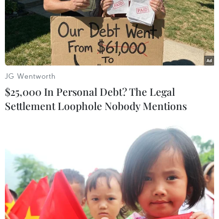
và đấu thầu thuốc, công tác cán bộ, trục lợi quỹ BHYT,
quá tải bệnh viện... là những vấn đề Thủ tướng chỉ đạo
Bộ Y tế cần quan tâm xử lý.
JG Wentworth
$25,000 In Personal Debt? The Legal
Settlement Loophole Nobody Mentions
Nỗ lực đổi mới để nâng cao hiệu quả hoạt