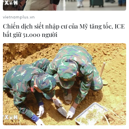
hệ thống y tế đa tầng, đồng bộ, thống
nhất
vietnamplus.vn
01/08/2026 09:14
Chiến dịch siết nhập cư của Mỹ tăng tốc, ICE
bắt giữ 51.000 người
Gia Lai xác thực 99,8% dữ liệu bảo
hiểm
01/08/2026 07:05
Bộ Y tế : Trên 22% người trưởng
thành thiếu vận động thể lực
31/07/2026 04:10
TP Hồ Chí Minh đồng hành để trẻ
mắc bệnh hiểm nghèo không lỡ cơ