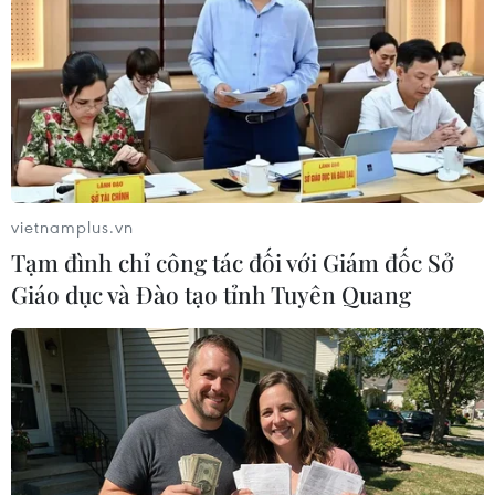
TIN LIÊN QUAN
vietnamplus.vn
Tạm đình chỉ công tác đối với Giám đốc Sở
Giáo dục và Đào tạo tỉnh Tuyên Quang
Thủ tướng Chính phủ nhắc nhở 8 vấn đề
Bộ Y tế cần quan tâm xử lý
18/10/2016 13:09
An toàn vệ sinh thực phẩm, an ninh bệnh viện, đấu giá