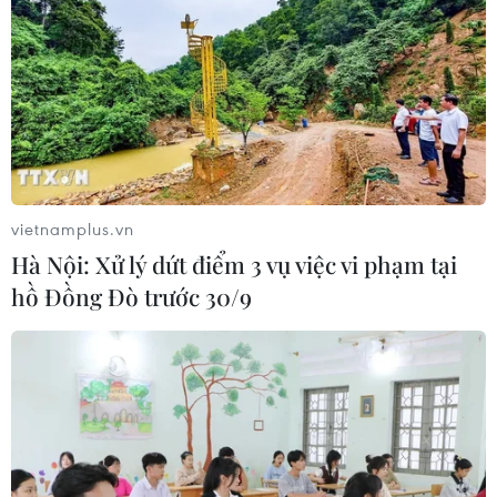
vietnamplus.vn
Hà Nội: Xử lý dứt điểm 3 vụ việc vi phạm tại
hồ Đồng Đò trước 30/9