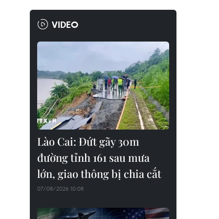
VIDEO
Lào Cai: Đứt gãy 30m
đường tỉnh 161 sau mưa
lớn, giao thông bị chia cắt
07/08/2026 10:08