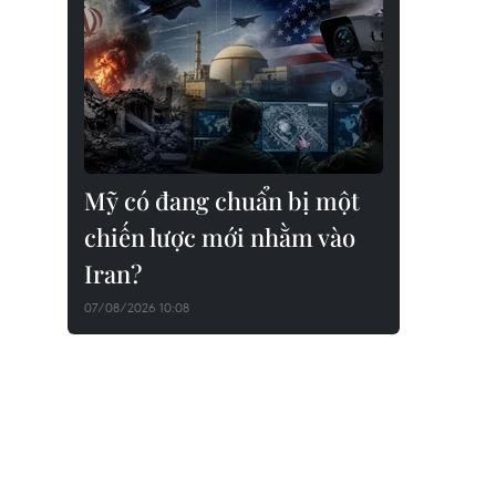
Mỹ có đang chuẩn bị một
chiến lược mới nhằm vào
Iran?
07/08/2026 10:08