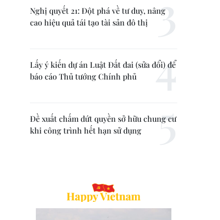
Nghị quyết 21: Đột phá về tư duy, nâng
cao hiệu quả tái tạo tài sản đô thị
Lấy ý kiến dự án Luật Đất đai (sửa đổi) để
báo cáo Thủ tướng Chính phủ
Đề xuất chấm dứt quyền sở hữu chung cư
khi công trình hết hạn sử dụng