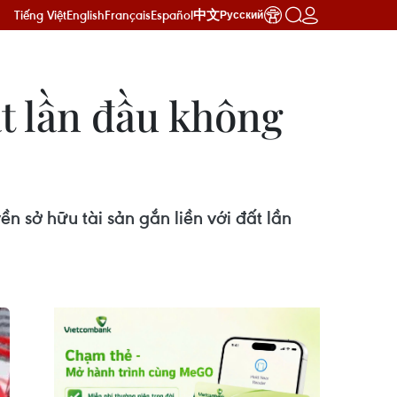
Tiếng Việt
English
Français
Español
中文
Русский
t lần đầu không
 sở hữu tài sản gắn liền với đất lần