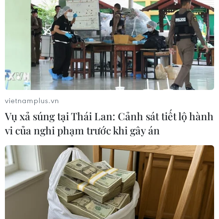
TIN LIÊN QUAN
vietnamplus.vn
Vụ xả súng tại Thái Lan: Cảnh sát tiết lộ hành
vi của nghi phạm trước khi gây án
Thêm 2 người mắc COVID-19, đều là ca