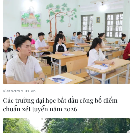
Ngày 6/10, các bệnh nhân từ Ấn Độ nhập cảnh Sân
bay Tân Sơn Nhất trên chuyến bay 6E 9471, được cách
ly ngay tại Trường Quân sự tỉnh Đồng Tháp.
vietnamplus.vn
Các trường đại học bắt đầu công bố điểm
chuẩn xét tuyển năm 2026
Ghi nhận thêm 2 ca mắc COVID-19 từ Mỹ