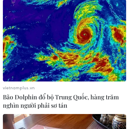
xúc với người đang thực hiện cách ly, người
đang cách ly không được ra khỏi khu cách ly và
có hình thức xử lý nghiêm khắc đối với các tổ
chức, cá nhân vi phạm.
Sau khi kết thúc thời gian thực hiện cách ly tập
trung, tiếp tục thực hiện nghiêm việc giám sát y
tế, theo dõi sức khỏe trong 14 ngày tiếp theo và
yêu cầu các trường hợp nhập cảnh hạn chế tiếp
xúc với người xung quanh, thường xuyên áp
dụng các biện pháp phòng hộ cá nhân./.
vietnamplus.vn
Bão Dolphin đổ bộ Trung Quốc, hàng trăm
(TTXVN/Vietnam+)
nghìn người phải sơ tán