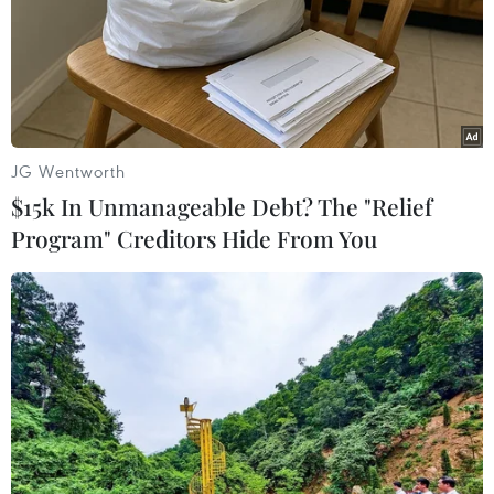
nhập cảnh được cách ly ngay
10/10/2020 11:10
Việt Nam có tổng cộng 691 ca mắc COVID-19 do lây
nhiễm trong nước, trong đó số lượng ca mắc mới tính từ
ngày 25/7 đến nay là551 ca. Số ca tử vong là 35 ca.
JG Wentworth
$15k In Unmanageable Debt? The "Relief
Program" Creditors Hide From You