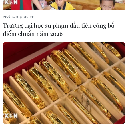
vietnamplus.vn
Trường đại học sư phạm đầu tiên công bố
điểm chuẩn năm 2026
Thêm 1 ca mắc mới COVID-19, là chuyên
gia nhập cảnh được cách ly ngay
12/10/2020 11:15
Ngày 10/10/2020, bệnh nhân khởi phát với triệu chứng
sốt, đau đầu. Ngày 11/10/2020, bệnh nhân được lấy
mẫu xét nghiệm lần 2, kết quả xét nghiệm dương tính
SAR-CoV-2.