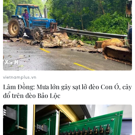
trở về, đã cách ly ngay
15/10/2020 11:10
Cả 2 bệnh nhân từ Mỹ nhập cảnh Sân bay quốc tế Vân
Đồn trên chuyến bay VN0001, được cách ly ngay tại khu
cách ly tập trung số 1 tỉnh Hưng Yên.
vietnamplus.vn
Lâm Đồng: Mưa lớn gây sạt lở đèo Con Ó, cây
đổ trên đèo Bảo Lộc