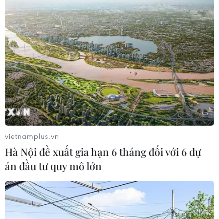
Bộ Y tế : Trên 22% người trưởng
thành thiếu vận động thể lực
31/07/2026 04:10
TP Hồ Chí Minh đồng hành để trẻ
mắc bệnh hiểm nghèo không lỡ cơ
hội học tập và điều trị
30/07/2026 13:53
vietnamplus.vn
Hà Nội đề xuất gia hạn 6 tháng đối với 6 dự
Xem thêm
án đầu tư quy mô lớn