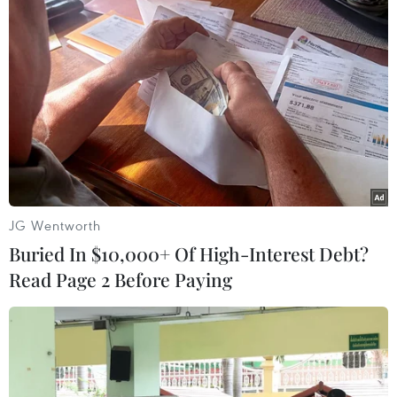
#người nhập cảnh
#cách ly tập trung
#COVID-19
JG Wentworth
Buried In $10,000+ Of High-Interest Debt?
#virus SARS-CoV-2
#xử lý nghiêm khắc
Read Page 2 Before Paying
Theo dõi VietnamPlus