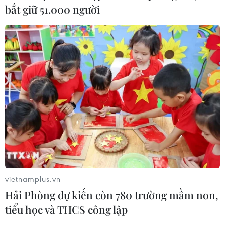
bắt giữ 51.000 người
Cứu sống trẻ sinh cực non 25 tuần
thai, nặng gần 700 gram
09/08/2026 04:44
Đầu tư cho sức khỏe từ phòng bệnh
đến hạ tầng y tế
09/08/2026 03:29
Quy định chức năng, nhiệm vụ,
quyền hạn và cơ cấu tổ chức của Bộ Y
vietnamplus.vn
tế
Hải Phòng dự kiến còn 780 trường mầm non,
08/08/2026 14:03
tiểu học và THCS công lập