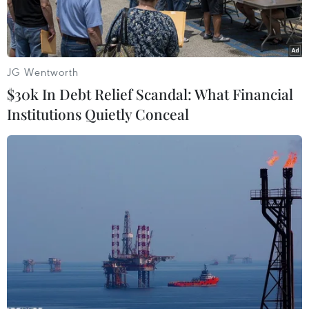
JG Wentworth
$30k In Debt Relief Scandal: What Financial
Institutions Quietly Conceal
Đưa công dân Việt Nam từ vùng dịch về nước. (Ảnh: Huy
Hùng/TTXVN)
Ban Chỉ đạo Quốc gia phòng, chống dịch COVID-
19 vừa có Công điện số 1640/CĐ-BCĐ gửi Bộ
Quốc phòng và UBND các tỉnh, thành phố trực
thuộc Trung ương về việc tăng cường quản lý
người nhập cảnh trong các khu cách ly tập