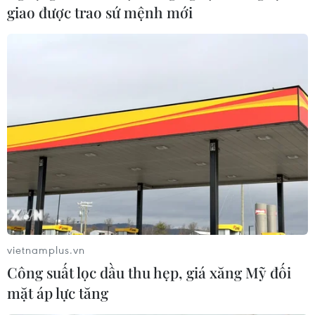
giao được trao sứ mệnh mới
vietnamplus.vn
Phát hiện thêm 9 ca mắc COVID-19 trên
Công suất lọc dầu thu hẹp, giá xăng Mỹ đối
cùng chuyến bay từ Ấn Độ
mặt áp lực tăng
14/10/2020 11:30