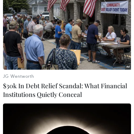
Rung chuông vàng chia sẻ: “Đây là năm thứ 5
chúng tôi thực hiện chương trình Rung Chuông
Vàng và chúng tôi muốn là có một điều gì đó
thật là đặc biệt, thật ghi nhớ, dấu ấn sau một
chặng đường 5 năm. Và đây cũng là kỷ niệm mà
chúng tôi muốn dành cho các bạn sinh viên
tham dự trận chung kết Rung chuông vàng năm
thứ 5 này.”
JG Wentworth
Theo những người thực hiện chương trình, Gala
$30k In Debt Relief Scandal: What Financial
Rung chuông vàng năm thứ 5 tới đây sẽ là một
Institutions Quietly Conceal
chương trình tràn đầy kỷ niệm dành cho các
bạn sinh viên... Đây là lần đầu tiên chương
trình Rung chuông vàng tổ chức buổi Gala bằng
hoạt động, giao lưu của các sinh viên trong
khuôn khổ của một buổi đi dã ngoại. Các thí