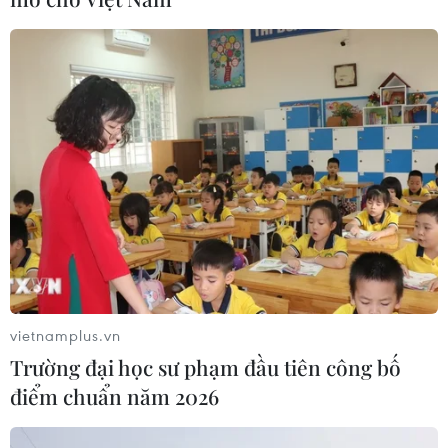
Dự thảo Luật Kiến trúc: Bổ sung quy
định nhận diện bản sắc văn hóa dân
tộc
06/08/2026 11:29
Khởi động xét chọn Doanh nghiệp
đạt chuẩn văn hóa kinh doanh Việt
Nam 2026
06/08/2026 10:42
Xem thêm
vietnamplus.vn
Trường đại học sư phạm đầu tiên công bố
điểm chuẩn năm 2026