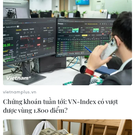
vietnamplus.vn
Xung đột tại Ukraine: Các bên nhất trí về
Chứng khoán tuần tới: VN-Index có vượt
quy chế cho vùng đòi độc lập
được vùng 1.800 điểm?
02/10/2019 12:26
Đại diện của Nga cho biết tất cả các đại diện tại cuộc
họp của Nhóm Tiếp xúc, trong đó có đại diện từ hai