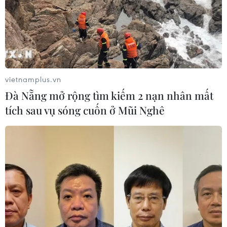
vietnamplus.vn
Đà Nẵng mở rộng tìm kiếm 2 nạn nhân mất
tích sau vụ sóng cuốn ở Mũi Nghê
TIN CÙNG CHUYÊN MỤC
Pháp cảnh giác nguy cơ thao túng
thông tin trước bầu cử tổng thống
năm 2027
09/08/2026 07:45