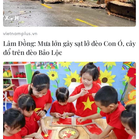
EU tuyên bố vượt qua “phép thử” an
ninh biên giới sau khủng hoảng
Ceuta
05/08/2026 00:37
vietnamplus.vn
Lâm Đồng: Mưa lớn gây sạt lở đèo Con Ó, cây
Nga và Ukraine tiếp tục tấn
đổ trên đèo Bảo Lộc
công qua lại, thương vong không
ngừng gia tăng
04/08/2026 15:54
Pháp ghi nhận tháng 7 nóng nhất
trong lịch sử
04/08/2026 15:17
Tây Ban Nha phát trực tiếp nhật thực