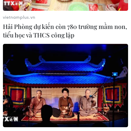
toàn phần từ độ cao 9.000 m
04/08/2026 13:23
vietnamplus.vn
Hải Phòng dự kiến còn 780 trường mầm non,
tiểu học và THCS công lập
Xem thêm
CƠ QUAN CHỦ QUẢN: THÔNG TẤN XÃ VIỆT NAM
Tổng Biên tập: TRẦN TIẾN DUẨN
Phó Tổng Biên tập: NGUYỄN THỊ TÁM, KHÚC THANH
THỦY
Sở hữu trí tuệ
Quy định sử dụng