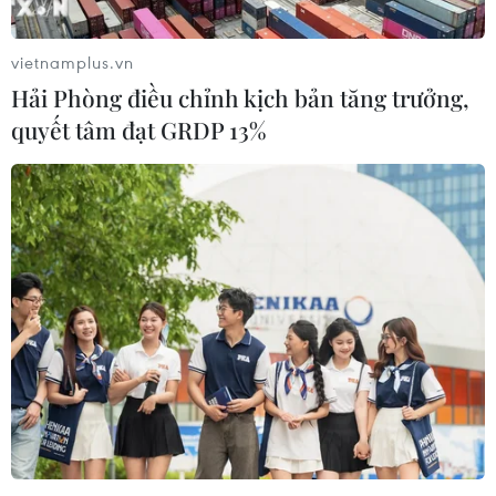
vietnamplus.vn
Hải Phòng điều chỉnh kịch bản tăng trưởng,
quyết tâm đạt GRDP 13%
Công tác chuẩn bị Hội nghị thượng đỉnh
Normandy về Ukraine gặp khó
22/10/2019 13:02
Đại diện Nga nói rằng hiện không có thời hạn cụ thể
nào cho hội nghị thượng đỉnh và không thể có vì hiện
công tác chuẩn bị không thể tiến hành do một bên
thường xuyên thay đổi các đòi hỏi.