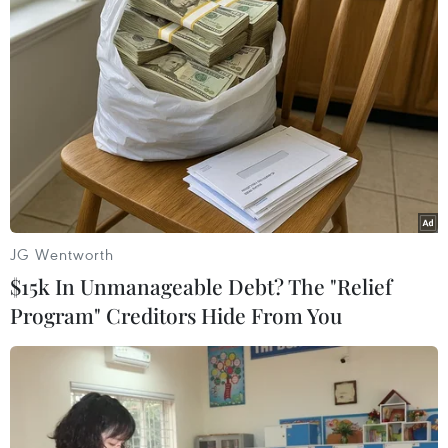
vùng đòi độc lập Donetsk và Lugansk của Ukraine, đều
nhất trí với "công thức Steinmeier."
JG Wentworth
$15k In Unmanageable Debt? The "Relief
Program" Creditors Hide From You
Ukraine: Hoãn ngày rút lực lượng các phe