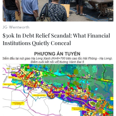
JG Wentworth
$30k In Debt Relief Scandal: What Financial
Institutions Quietly Conceal
Lực lượng chính phủ Ukraine. (Nguồn: urdupoint)
Theo AFP, ngày 29/10, Ngoại trưởng Ukraine
Vadym Prystaiko thông báo với truyền thông
nước này rằng, các lực lượng chính phủ và lực
lượng ly khai đã bắt đầu rút quân và vũ khí khỏi
khu vực tiền tuyến chủ chốt Zolote-4 ở miền
Đông bị chiến tranh tàn phá.