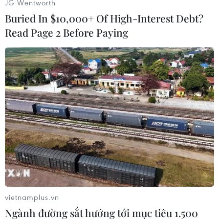
JG Wentworth
quân đang diễn ra.
Buried In $10,000+ Of High-Interest Debt?
Trước đó Tổng thống Ukraine Volodymyr
Read Page 2 Before Paying
Zelenskiy đã thăm khu vực miền Đông. Tại đây,
ông đã đối mặt với các cựu binh có vũ trang tìm
cách cản trở hoạt động rút quân./.
(Vietnam+)
vietnamplus.vn
Ngành đường sắt hướng tới mục tiêu 1.500