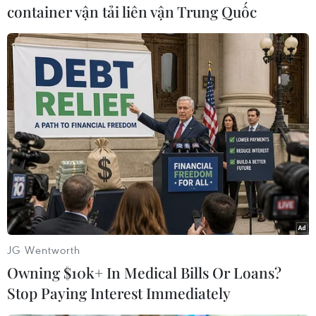
container vận tải liên vận Trung Quốc
#Miền Đông Ukraine
#Lực lượng chính phủ Ukraine
#Lực lượng ly khai
#Zolote-4
#Giải pháp hòa bình
Ukraine
Theo dõi VietnamPlus
JG Wentworth
Owning $10k+ In Medical Bills Or Loans?
Stop Paying Interest Immediately
TIN LIÊN QUAN