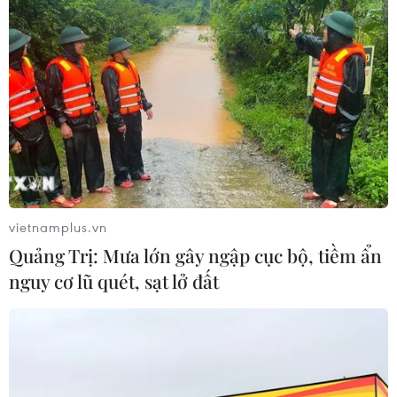
06/08/2026 06:23
Anh công bố kết quả điều tra ban
đầu vụ đâm dao ở trung tâm London
06/08/2026 06:00
Ba Lan thảo luận việc thành lập căn
cứ quân sự thường trực với Mỹ
vietnamplus.vn
06/08/2026 00:06
Quảng Trị: Mưa lớn gây ngập cục bộ, tiềm ẩn
nguy cơ lũ quét, sạt lở đất
Liên hợp quốc: Xung đột Ukraine trải
qua tháng đẫm máu nhất
05/08/2026 23:47