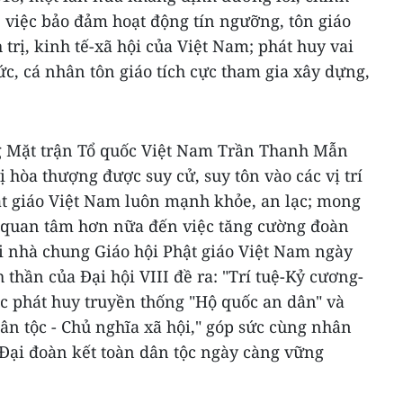
 việc bảo đảm hoạt động tín ngưỡng, tôn giáo
trị, kinh tế-xã hội của Việt Nam; phát huy vai
ức, cá nhân tôn giáo tích cực tham gia xây dựng,
g Mặt trận Tổ quốc Việt Nam Trần Thanh Mẫn
vị hòa thượng được suy cử, suy tôn vào các vị trí
ật giáo Việt Nam luôn mạnh khỏe, an lạc; mong
i quan tâm hơn nữa đến việc tăng cường đoàn
i nhà chung Giáo hội Phật giáo Việt Nam ngày
thần của Đại hội VIII đề ra: "Trí tuệ-Kỷ cương-
tục phát huy truyền thống "Hộ quốc an dân" và
n tộc - Chủ nghĩa xã hội," góp sức cùng nhân
Đại đoàn kết toàn dân tộc ngày càng vững