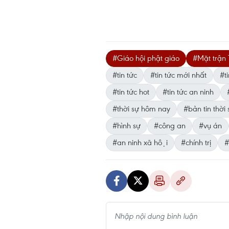
#Giáo hội phật giáo
#Mặt trận 
#tin tức
#tin tức mới nhất
#ti
#tin tức hot
#tin tức an ninh
#thời sự hôm nay
#bản tin thời 
#hình sự
#công an
#vụ án
#an ninh xã hội
#chính trị
#