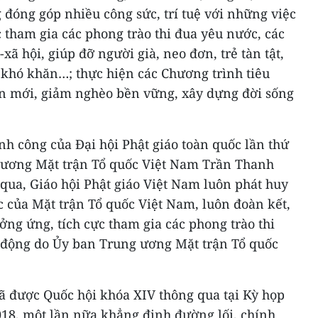
 đóng góp nhiều công sức, trí tuệ với những việc
ực tham gia các phong trào thi đua yêu nước, các
-xã hội, giúp đỡ người già, neo đơn, trẻ tàn tật,
 khó khăn…; thực hiện các Chương trình tiêu
n mới, giảm nghèo bền vững, xây dựng đời sống
h công của Đại hội Phật giáo toàn quốc lần thứ
g ương Mặt trận Tổ quốc Việt Nam Trần Thanh
ua, Giáo hội Phật giáo Việt Nam luôn phát huy
ực của Mặt trận Tổ quốc Việt Nam, luôn đoàn kết,
ng ứng, tích cực tham gia các phong trào thi
 động do Ủy ban Trung ương Mặt trận Tổ quốc
ã được Quốc hội khóa XIV thông qua tại Kỳ họp
/2018, một lần nữa khẳng định đường lối, chính