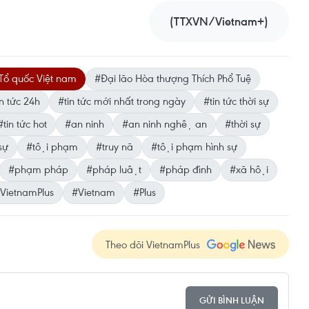
(TTXVN/Vietnam+)
Tổ quốc Việt nam
#Đại lão Hòa thượng Thích Phổ Tuệ
n tức 24h
#tin tức mới nhất trong ngày
#tin tức thời sự
#tin tức hot
#an ninh
#an ninh nghệ an
#thời sự
sự
#tội phạm
#truy nã
#tội phạm hình sự
#phạm pháp
#pháp luật
#pháp đình
#xã hội
VietnamPlus
#Vietnam
#Plus
Theo dõi VietnamPlus
GỬI BÌNH LUẬN