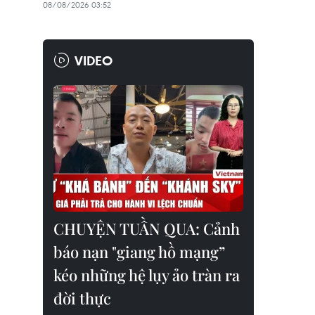
08/08/2026 03:52
VIDEO
CHUYỆN TUẦN QUA: Cảnh
báo nạn "giang hồ mạng”
kéo những hệ lụy ảo tràn ra
đời thực