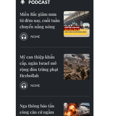
PODCAST
Miền Bắc giảm mưa
từ đêm nay, cuối tuần
chuyển nắng nóng
NGHE
Mỹ can thiệp khẩn
cấp, ngăn Israel mở
rộng đòn trừng phạt
Hezbollah
NGHE
Nga thông báo tấn
công căn cứ ngầm