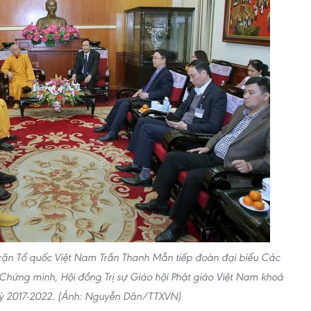
trận Tổ quốc Việt Nam Trần Thanh Mẫn tiếp đoàn đại biểu Các
hứng minh, Hội đồng Trị sự Giáo hội Phật giáo Việt Nam khoá
 kỳ 2017-2022. (Ảnh: Nguyễn Dân/TTXVN)