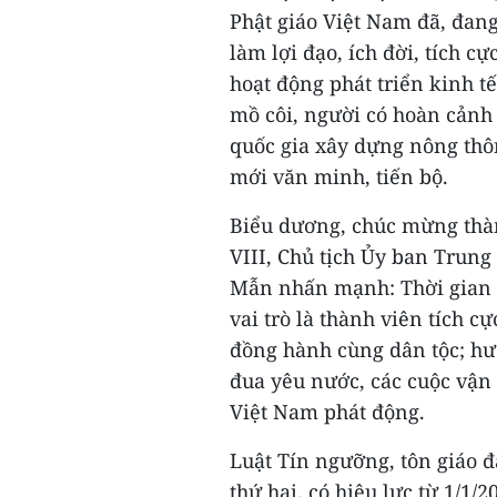
Phật giáo Việt Nam đã, đang
làm lợi đạo, ích đời, tích c
hoạt động phát triển kinh tế
mồ côi, người có hoàn cảnh
quốc gia xây dựng nông thô
mới văn minh, tiến bộ.
Biểu dương, chúc mừng thàn
VIII, Chủ tịch Ủy ban Trun
Mẫn nhấn mạnh: Thời gian q
vai trò là thành viên tích c
đồng hành cùng dân tộc; hưở
đua yêu nước, các cuộc vận
Việt Nam phát động.
Luật Tín ngưỡng, tôn giáo đ
thứ hai, có hiệu lực từ 1/1