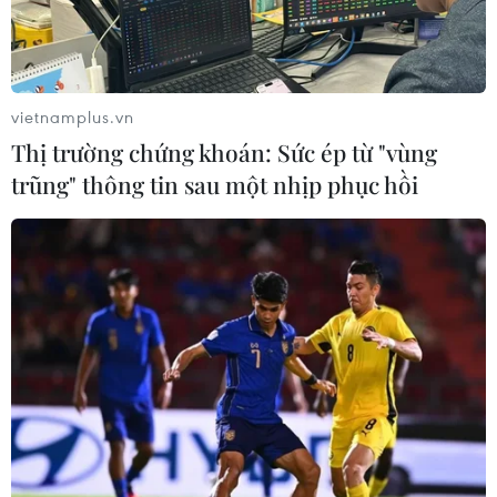
vietnamplus.vn
Thị trường chứng khoán: Sức ép từ "vùng
trũng" thông tin sau một nhịp phục hồi
Trung Quốc nỗ lực đảm bảo Olympic mùa
Đông diễn ra an toàn
04/01/2022 12:03