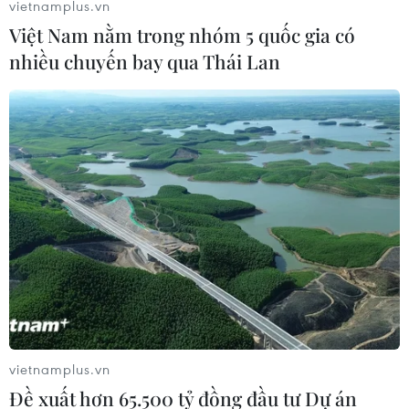
vietnamplus.vn
Không khí trầm lắng trước thềm Olympic
Việt Nam nằm trong nhóm 5 quốc gia có
mùa Đông Bắc Kinh 2022
nhiều chuyến bay qua Thái Lan
05/01/2022 11:13
Olympic mùa Đông Bắc Kinh 2022 sẽ khai mạc ngày
4/2, nhưng dường như người dân nước chủ nhà cũng
kém hào hứng với sự kiện này, trong khi khán giả người
nước ngoài không được phép tham dự.
vietnamplus.vn
Đề xuất hơn 65.500 tỷ đồng đầu tư Dự án