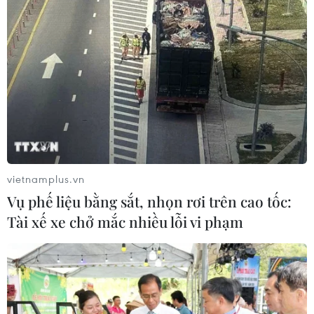
vietnamplus.vn
Vụ phế liệu bằng sắt, nhọn rơi trên cao tốc:
Tài xế xe chở mắc nhiều lỗi vi phạm