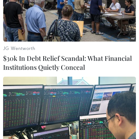
JG Wentworth
$30k In Debt Relief Scandal: What Financial
Institutions Quietly Conceal
Mỹ không cử đại diện ngoại giao đến
Olympic mùa Đông Bắc Kinh 2022
07/12/2021 00:56
Nhà Trắng cũng đã thông báo cho các đồng minh về
quyết định không cử đại diện ngoại giao đến Olympic
mùa Đông 2022 tại Bắc Kinh. Một số nước bao gồm
Australia và Anh cũng đang cân nhắc vấn đề này.