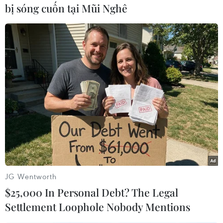
bị sóng cuốn tại Mũi Nghê
#Hàn Quốc
#Chủ tịch Quốc hội Hàn Quốc
#Park Byeong-seug
#Olympic mùa Đông Bắc Kinh 2022
JG Wentworth
Hàn Quốc
Trung Quốc
$25,000 In Personal Debt? The Legal
Settlement Loophole Nobody Mentions