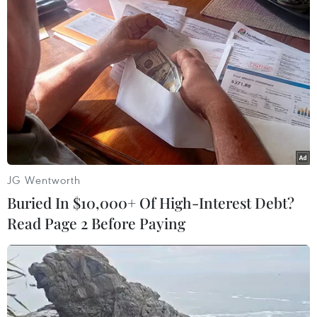
Olympic mùa Đông 2022 thắt chặt số
lượng khán giả xem trực tiếp
13/11/2021 11:07
Khu thể thao dưới nước Ice Cube có sức chứa 4.600
người, nhưng trong bối cảnh đại dịch COVID-19 vẫn
diễn biến phức tạp, Ice Cube sẽ chỉ đón không quá
1.000 khán giả.
JG Wentworth
Buried In $10,000+ Of High-Interest Debt?
Read Page 2 Before Paying