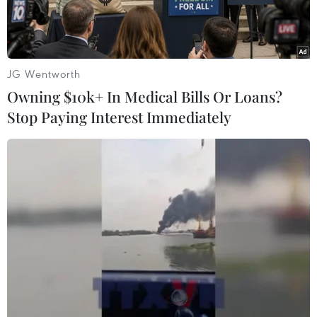
Quốc.
JG Wentworth
Owning $10k+ In Medical Bills Or Loans?
Stop Paying Interest Immediately
Chủ tịch Quốc hội Hàn Quốc Park Byeong-seug. (Nguồn:
Yonhap)
Ngày 25/1, Văn phòng Chủ tịch Quốc hội Hàn
Quốc cho biết Chủ tịch Quốc hội Park Byeong-