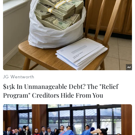
TIN LIÊN QUAN
JG Wentworth
$15k In Unmanageable Debt? The "Relief
Program" Creditors Hide From You
Liên minh châu Âu nhập khẩu khí tự nhiên