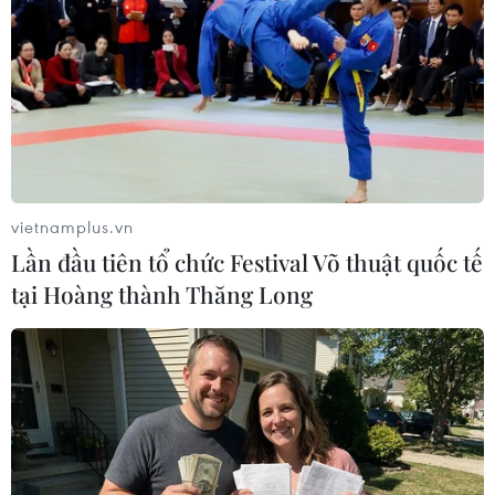
hóa lỏng cao kỷ lục từ Nga
06/12/2023 04:25
Trong tháng trước, Pháp và Bỉ là hai nước mua nhiều khí
hóa lỏng của Nga nhất. Hai nước này nhập LNG từ các
doanh nghiệp ở bán đảo Yamal và thị trấn Vysotsk.
vietnamplus.vn
Lần đầu tiên tổ chức Festival Võ thuật quốc tế
tại Hoàng thành Thăng Long