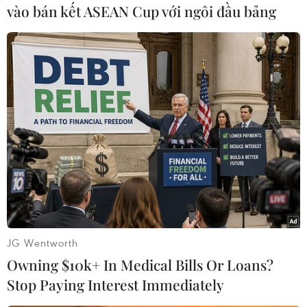
vào bán kết ASEAN Cup với ngôi đầu bảng
Liên minh châu Âu nhập
khẩu khí tự nhiên hóa lỏng
cao kỷ lục từ Nga
Trong tháng trước, Pháp và Bỉ là
hai nước mua nhiều khí hóa lỏng
của Nga nhất. Hai nước này nhập
LNG từ các doanh nghiệp ở bán
đảo Yamal và thị trấn Vysotsk.
(TTXVN/Vietnam+)
JG Wentworth
Owning $10k+ In Medical Bills Or Loans?
Stop Paying Interest Immediately