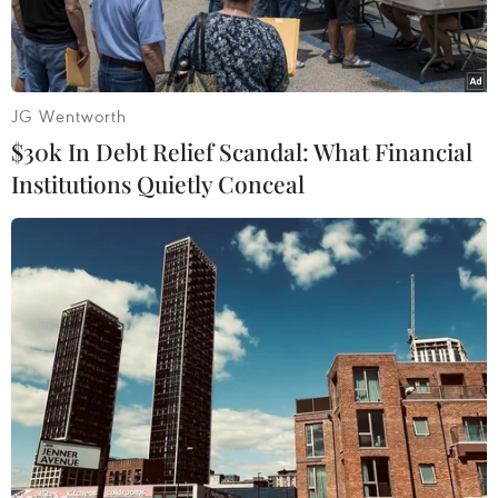
kháng là lệnh trừng phạt của Mỹ.
JG Wentworth
$30k In Debt Relief Scandal: What Financial
Institutions Quietly Conceal
Nhà máy khí đốt tự nhiên hóa lỏng gần Korsakov, thuộc đảo
Sakhalin, Nga. (Ảnh: AFP/TTXVN)
Theo phóng viên TTXVN tại Moskva, đã xuất
hiện những thay đổi lớn trong dự án khí đốt hóa