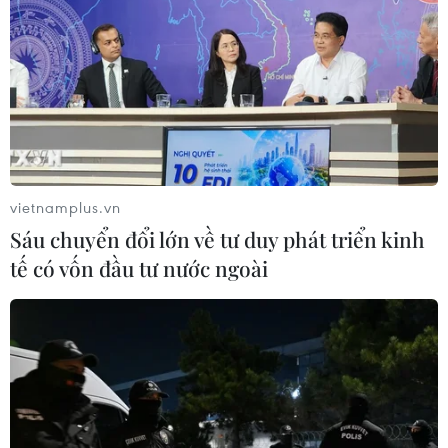
Tàu chở hàng của Thổ Nhĩ Kỳ bị tấn
công trên Biển Đen
04/08/2026 05:54
Vì sao Google khiến Mỹ và
vietnamplus.vn
EU đối đầu về chủ quyền số?
Sáu chuyển đổi lớn về tư duy phát triển kinh
04/08/2026 04:13
tế có vốn đầu tư nước ngoài
Máy bay chở khách nội địa đầu tiên
của Nga hoàn tất chuyến bay thử
nghiệm
04/08/2026 01:25