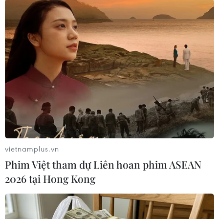
#LNG 2 Bắc Cực
#Khí đốt hóa lỏng
#Doanh nghiệp nước ngoài
#Nga
#Trừng phạt Nga
#Công ty Novatek
Nga
vietnamplus.vn
Phim Việt tham dự Liên hoan phim ASEAN
2026 tại Hong Kong
Theo dõi VietnamPlus