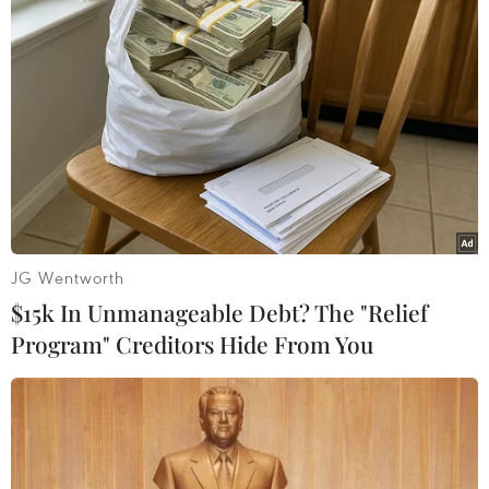
#Volkswagen
#Porsche
#Cổ phiếu
#niêm yết cổ phiếu
#cổ tức
#thị trường chứng khoán Frankfurt
Đức
Theo dõi VietnamPlus
JG Wentworth
$15k In Unmanageable Debt? The "Relief
Program" Creditors Hide From You
TIN LIÊN QUAN