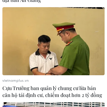
Amazon lần đầu tiên đạt mức vốn
hóa 3.000 tỷ USD nhờ làn sóng lạc
quan mới về AI
03/08/2026 14:35
Xem thêm
vietnamplus.vn
Cựu Trưởng ban quản lý chung cư lừa bán
CƠ QUAN CHỦ QUẢN: THÔNG TẤN XÃ VIỆT NAM
căn hộ tái định cư, chiếm đoạt hơn 2 tỷ đồng
Tổng Biên tập: TRẦN TIẾN DUẨN
Phó Tổng Biên tập: NGUYỄN THỊ TÁM, KHÚC THANH