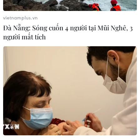
Hãng ôtô Porsche mở nhà máy đầu tiên
ngoài châu Âu tại Malaysia
vietnamplus.vn
03/09/2021 12:44
Đà Nẵng: Sóng cuốn 4 người tại Mũi Nghê, 3
Theo thông báo của Porsche và giới chức Malaysia, nhà
người mất tích
máy trên sẽ được đặt tại bang miền Bắc Kedah, đảm
nhiệm khâu lắp ráp cuối cùng các mẫu xe dành riêng
cho thị trường Malaysia.