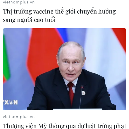
vietnamplus.vn
Thị trường vaccine thế giới chuyển hướng
sang người cao tuổi
Volkswagen đầu tư 2 tỷ euro xây dựng nhà
máy sản xuất ôtô điện
06/03/2022 00:18
Khoản đầu tư 2 tỷ euro được công bố đúng thời điểm
Tesla chính thức nhận được thủ tục chấp nhận cuối cùng
của Đức, cho phép vận hành siêu nhà máy sản xuất ôtô
điện Gigafactory ở bang Brandenburg.
vietnamplus.vn
Thượng viện Mỹ thông qua dự luật trừng phạt