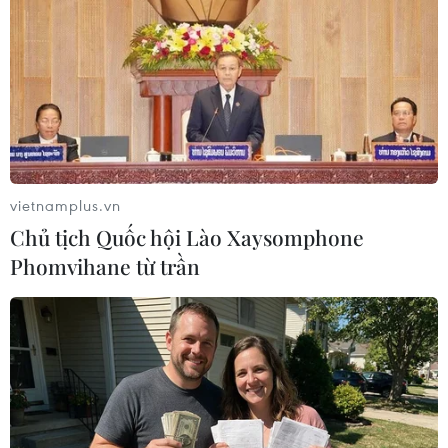
vietnamplus.vn
Chủ tịch Quốc hội Lào Xaysomphone
Porsche thu hồi hàng trăm xe sang tại thị
Phomvihane từ trần
trường Trung Quốc
04/04/2021 11:35
Các xe thuộc những dòng 911, Boxster, Cayman và
Taycan của Porsche sản xuất trong giai đoạn từ 14/10-
23/12/2020 bị thu hồi do lỗi thiết kế liên quan đến các
bộ phận giảm xóc có thể gây nguy hiểm.