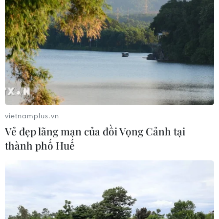
Từ mở rộng số lượng đến nâng cao
chất lượng doanh nghiệp tư nhân ở
Tây Ninh
06/08/2026 04:23
Alphabet cải tổ hàng ngũ lãnh đạo
giữa cuộc đua AGI
06/08/2026 04:22
vietnamplus.vn
Vẻ đẹp lãng mạn của đồi Vọng Cảnh tại
thành phố Huế
Techcom Life và cách tiếp cận mới
cho bài toán bảo vệ sức khỏe của
người Việt
06/08/2026 03:40