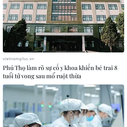
vietnamplus.vn
Phú Thọ làm rõ sự cố y khoa khiến bé trai 8
tuổi tử vong sau mổ ruột thừa