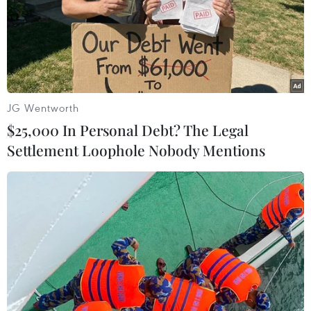
JG Wentworth
$25,000 In Personal Debt? The Legal
Settlement Loophole Nobody Mentions
Porsche hợp tác Custom Cell phát triển
pin ôtô điện hiệu suất cao
21/06/2021 08:25
Việc Porsche AG thông báo nâng cấp pin cho xe điện