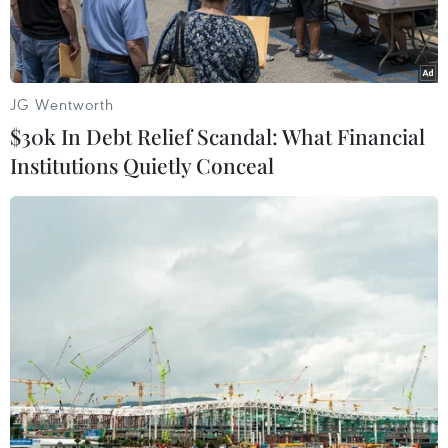
JG Wentworth
$30k In Debt Relief Scandal: What Financial
Institutions Quietly Conceal
Mẫu xe của Porsche. (Nguồn: Bloomberg/Getty Images)
Giá cổ phiếu của nhà sản xuất xe hơi hạng sang
của Đức Porsche đã tăng trong ngày đầu tiên
giao dịch sau khi niêm yết trên thị trường
chứng khoán Frankfurt (Đức), giúp Porsche
được định giá ở khoảng 75 tỷ euro (73,5 tỷ USD)
và là thương vụ lên sàn lớn nhất của châu Âu