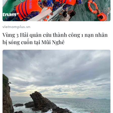
dường như là một động thái nhằm cạnh tranh với hãng
sản xuất xe điện Tesla Inc của Mỹ và giảm bớt sự phụ
thuộc vào nguồn pin tại châu Á.
vietnamplus.vn
Vùng 3 Hải quân cứu thành công 1 nạn nhân
bị sóng cuốn tại Mũi Nghê