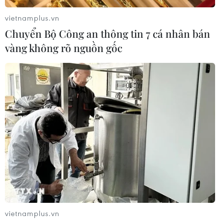
vietnamplus.vn
Chuyển Bộ Công an thông tin 7 cá nhân bán
vàng không rõ nguồn gốc
TIN CÙNG CHUYÊN MỤC
Việt Nam là điểm đến hấp dẫn với
doanh nghiệp bán dẫn hàng đầu của
Mỹ
vietnamplus.vn