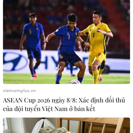
Để thực hiện được điều này, Porsche sẽ cần hơn
50 tỷ bảng Anh (55,4 tỷ USD)./.
(TTXVN/Vietnam+)
vietnamplus.vn
ASEAN Cup 2026 ngày 8/8: Xác định đối thủ
của đội tuyển Việt Nam ở bán kết