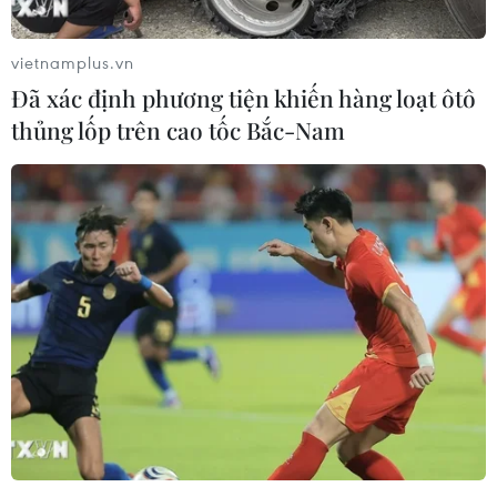
vietnamplus.vn
Đã xác định phương tiện khiến hàng loạt ôtô
thủng lốp trên cao tốc Bắc-Nam
Cảnh sát khám xét nơi ở
Chủ tịch Quốc hội Trần
của Huấn "Hoa Hồng"
Thanh Mẫn tiếp Đại sứ
Malaysia tại Việt Nam
06/08/2026 15:04
06/08/2026 11:16
Nhận định Việt Nam vs
Chiến dịch 500 ngày đêm:
Campuchia: Vì sao thầy trò
Điện Biên hoàn thành gần