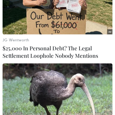
Nhịp điệu Samulnori vang
Nghệ nhân Đặng Văn Hậu
dội, Áo dài - Hanbok 'khoe
thổi sức sống mới cho
sắc' bên sông Hàn
nghệ thuật tò he truyền
thống
07/08/2026 04:39
07/08/2026 03:19
JG Wentworth
$25,000 In Personal Debt? The Legal
Settlement Loophole Nobody Mentions
Mỹ can thiệp khẩn cấp,
Bảo tàng Cát Tottori của
ngăn Israel mở rộng đòn
Nhật Bản - nơi cát trở
trừng phạt Hezbollah
thành nghệ thuật độc đáo
07/08/2026 02:31
07/08/2026 02:14