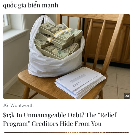
quốc gia biển mạnh
Đình Bắc rực sáng với cú
Tổng Bí thư, Chủ tịch nước
đúp, tuyển Việt Nam vào
Tô Lâm tiếp Chủ tịch Quốc
bán kết ASEAN Cup với
hội kiêm Chủ tịch Hạ viện
ngôi đầu bảng
Thái Lan
07/08/2026 15:49
07/08/2026 10:54
JG Wentworth
$15k In Unmanageable Debt? The "Relief
Program" Creditors Hide From You