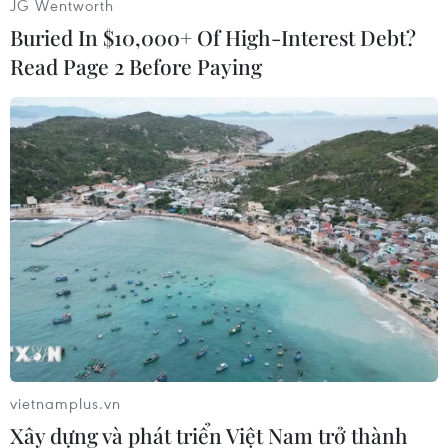
JG Wentworth
Buried In $10,000+ Of High-Interest Debt?
Read Page 2 Before Paying
#Israel không kích Tehran
#xung đột Israel Iran
#hệ thống phòng không Iran
#hòa đàm Nga-Mỹ hủy bỏ
#vũ khí hạt nhân Iran
vietnamplus.vn
Xây dựng và phát triển Việt Nam trở thành