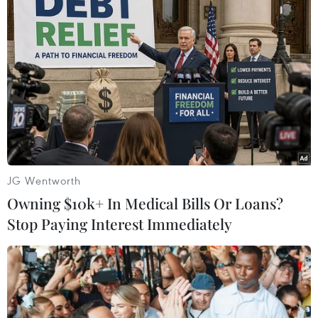
Những định hướng lớn
Việt Nam-Australia: Củng
trong thực hiện Nghị quyết
cố niềm tin, tăng cường
57-NQ/TW
hợp tác, hướng tới tương
lai
07/08/2026 08:18
07/08/2026 06:18
JG Wentworth
Owning $10k+ In Medical Bills Or Loans?
Stop Paying Interest Immediately
Hà Nội lấy mẫu hài cốt liệt
APEC 2027 mở ra vận hội
sỹ tại Nghĩa trang Mai
mới cho Phú Quốc