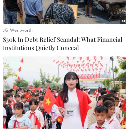
Israel "đánh hiểm" vào căn
cứ quân sự ở Tây Tehran
JG Wentworth
Dương Linh
$30k In Debt Relief Scandal: What Financial
17/06/2025 02:27
Institutions Quietly Conceal
Theo dõi VietnamPlus
Ngày 16/6, hãng tin Fars của Iran đưa tin Israel đã
tiến hành cuộc không kích nhằm vào căn cứ quân
sự ở phía Tây Thủ đô Tehran, khiến hệ thống
phòng không của Iran được kích hoạt.
Chào mừng quý độc giả đến với
Bản tin thế giới