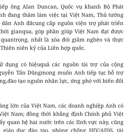
 tiếp ông Alan Duncan, Quốc vụ khanh Bộ Phát
nh đang thăm làm việc tại Việt Nam, Thủ tướng
dân Anh đãcung cấp nguồn viện trợ phát triển
thời gianqua, góp phần giúp Việt Nam đạt được
 quantrọng, nhất là xóa đói giảm nghèo và thực
nThiên niên kỷ của Liên hợp quốc.
ử dụng có hiệuquả các nguồn tài trợ của cộng
Nguyễn Tấn Dũngmong muốn Anh tiếp tục hỗ trợ
ng,đào tạo nguồn nhân lực, ứng phó với biến đổi
àng lớn của Việt Nam, các doanh nghiệp Anh có
 Việt Nam; đồng thời khẳng định Chính phủ Việt
ẩy quan hệ hai nước trên các lĩnh vực này, cũng
 giáo dục đào tạo, phòng chống HIV/AIDS, tài