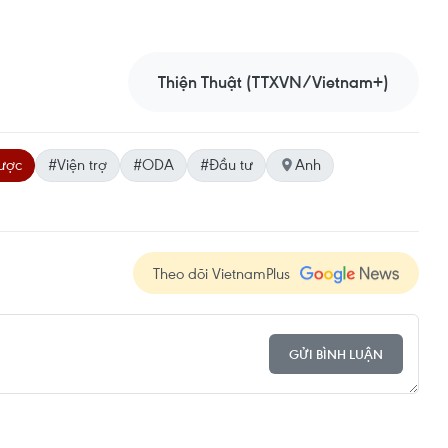
Thiện Thuật (TTXVN/Vietnam+)
lược
#Viện trợ
#ODA
#Đầu tư
Anh
Theo dõi VietnamPlus
GỬI BÌNH LUẬN