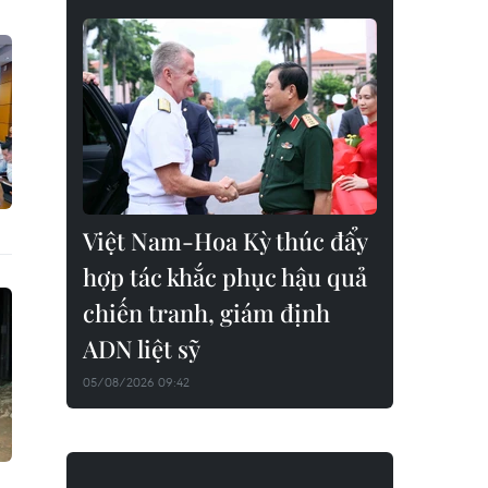
Việt Nam-Hoa Kỳ thúc đẩy
hợp tác khắc phục hậu quả
chiến tranh, giám định
ADN liệt sỹ
05/08/2026 09:42