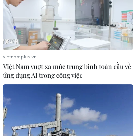
Mỹ truy tố đối tượng bị bắt tại sân
golf của Tổng thống Trump
05/08/2026 06:57
Mỹ cấm xuất khẩu vật liệu pin tái chế
và phế liệu vonfram trong một năm
vietnamplus.vn
05/08/2026 06:53
Việt Nam vượt xa mức trung bình toàn cầu về
ứng dụng AI trong công việc
Brazil hạ cấp quan hệ với Argentina,
căng thẳng ngoại giao với Mỹ
05/08/2026 03:55
Mỹ dự chi thêm 1,4 tỷ USD cho hoạt