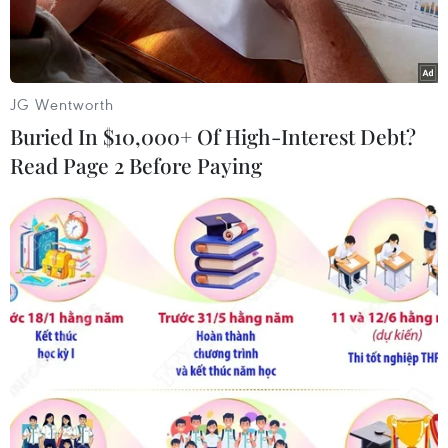
JG Wentworth
Buried In $10,000+ Of High-Interest Debt?
Read Page 2 Before Paying
Lực lượng cứu hộ tìm kiếm người mất tích sau vụ chìm tàu.
(Nguồn: AFP/TTXVN)
Theo phóng viên TTXVN tại Nam Mỹ, ngày 26/6,
lực lượng chức năng Colombia thông báo nối lại
hoạt động tìm kiếm 16 du khách hiện vẫn mất
tích sau vụ chìm tàu ngày 25/6 tại đập ở hồ El
Penol, thuộc bang Tây Bắc Antioquia nước này