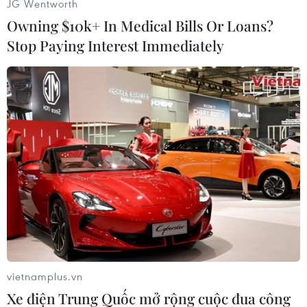
JG Wentworth
Owning $10k+ In Medical Bills Or Loans?
Tàu du lịch 4 tầng mang tên Almirante chở 11
Stop Paying Interest Immediately
thuyền viên và 159 du khách đã bị chìm rất
nhanh khi du ngoạn trên hồ El Penol - một
trong những điểm thu hút khách du lịch chủ yếu
thuộc tỉnh Antioquia của Colombia.
Hiện nhà chức trách chưa công bố nguyên nhân
tai nạn.
Trong khi đó, những người sống sót sau vụ chìm
tàu cho biết họ đã nghe thấy một tiếng nổ lớn
trước khi tàu bắt đầu chìm./.
(TTXVN/Vietnam+)
vietnamplus.vn
Xe điện Trung Quốc mở rộng cuộc đua công