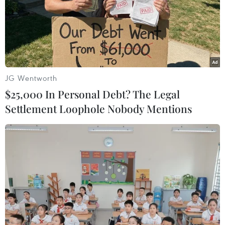
Ít nhất 3 người đã thiệt mạng và 30 người bị mất tích
trong vụ chìm tàu du lịch chở 150 người xảy ra ngày
25/6 tại hồ El Penol, thuộc thị trấn du lịch Guatape,
miền Tây Bắc nước này.
JG Wentworth
$25,000 In Personal Debt? The Legal
Settlement Loophole Nobody Mentions