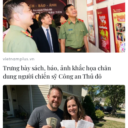
vietnamplus.vn
Trưng bày sách, báo, ảnh khắc họa chân
dung người chiến sỹ Công an Thủ đô
Chìm tàu du lịch tại Colombia: 3 người
chết, 30 người mất tích
26/06/2017 00:48