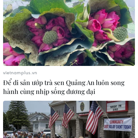
vietnamplus.vn
Để di sản ướp trà sen Quảng An luôn song
hành cùng nhịp sống đương đại