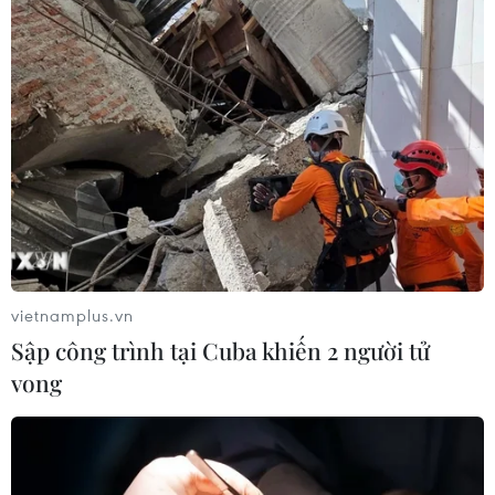
Khẩn trường khám nghiệm
hiện trường, điều tra nguyên nhân
vụ cháy chợ Biên Hòa
06/08/2026 04:37
Pháp mở các điểm tắm sông
phục vụ người dân trong mùa Hè
nắng nóng
06/08/2026 03:02
vietnamplus.vn
Sập công trình tại Cuba khiến 2 người tử
Bất chấp nắng nóng kỷ lục, du khách
vong
châu Á vẫn đổ sang châu Âu
05/08/2026 23:27