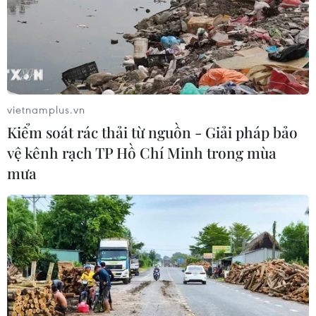
vietnamplus.vn
Kiểm soát rác thải từ nguồn - Giải pháp bảo
vệ kênh rạch TP Hồ Chí Minh trong mùa
mưa
Tổng thống Mỹ tuyên bố tình trạng thảm
họa sau siêu bão Matthew
11/10/2016 03:51
Tổng thống Mỹ Barack Obama đã ban bố tình trạng