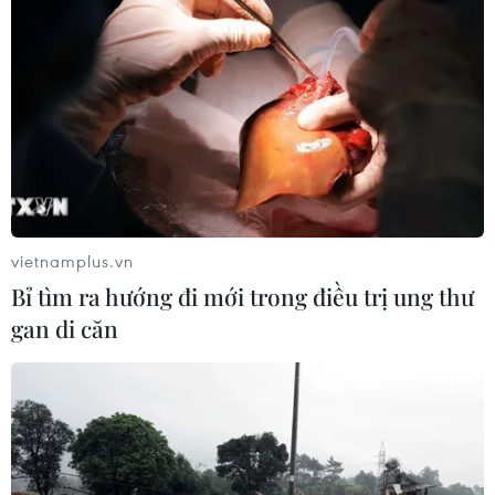
Đâm dao ở trung tâm London, một
nữ nghi phạm bị bắt giữ
05/08/2026 15:07
Công an Lào Cai kịp thời cứu nạn, hỗ
trợ người dân trong tình huống khẩn
cấp
vietnamplus.vn
05/08/2026 10:10
Bỉ tìm ra hướng đi mới trong điều trị ung thư
gan di căn
Hơn 100 người thiệt mạng trong mùa
mưa khốc liệt ở Ấn Độ
05/08/2026 09:39