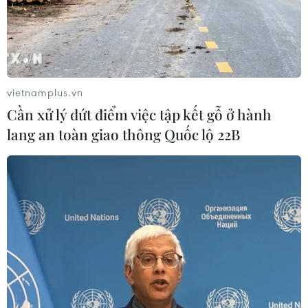
khẩn cấp tại bang North Carolina Bắc sau khi siêu bão
Matthew đổ bộ vào địa phương này cuối tuần qua, gây
thiệt hại nghiêm trọng về người và của.
vietnamplus.vn
Cần xử lý dứt điểm việc tập kết gỗ ở hành
lang an toàn giao thông Quốc lộ 22B
WHO cung cấp một triệu liều vắcxin tả hỗ