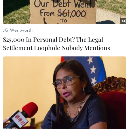
JG Wentworth
$25,000 In Personal Debt? The Legal
Settlement Loophole Nobody Mentions
Người dân ở Leogane, Haiti đối phó với ảnh hưởng của cơn
bão Matthew. (Nguồn: AP)
Giới chức Haiti ngày 28/10 cho biết cơn bão
mạnh Matthew đổ bộ vào miền Nam Haiti hồi
đầu tháng 10 đã gây thiệt hại gần 2 tỷ USD.
Trong một cuộc họp báo, các quan chức Bộ Kinh
tế và Tài chính Haiti dẫn số liệu của Ngân hàng
Thế giới (WB) và Ngân hàng phát triển liên Mỹ