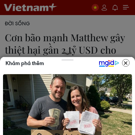
ĐỜI SỐNG
Cơn bão mạnh Matthew gây
thiệt hại gần 2 tỷ USD cho
Haiti
Khám phá thêm
29/10/2016 10:57
Giới chức Haiti ngày 28/10 cho biết cơn bão mạnh
Matthew đổ bộ vào miền Nam Haiti hồi đầu tháng
10 đã gây thiệt hại gần 2 tỷ USD.